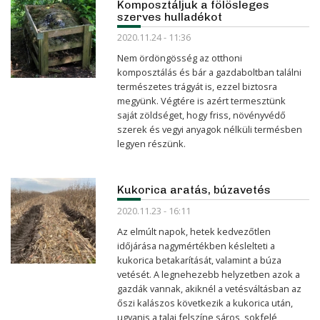
Komposztáljuk a fölösleges
szerves hulladékot
2020.11.24 - 11:36
Nem ördöngösség az otthoni
komposztálás és bár a gazdaboltban találni
természetes trágyát is, ezzel biztosra
megyünk. Végtére is azért termesztünk
saját zöldséget, hogy friss, növényvédő
szerek és vegyi anyagok nélküli termésben
legyen részünk.
Kukorica aratás, búzavetés
2020.11.23 - 16:11
Az elmúlt napok, hetek kedvezőtlen
időjárása nagymértékben késlelteti a
kukorica betakarítását, valamint a búza
vetését. A legnehezebb helyzetben azok a
gazdák vannak, akiknél a vetésváltásban az
őszi kalászos következik a kukorica után,
ugyanis a talaj felszíne sáros, sokfelé