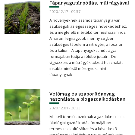
Tápanyagutánpótlás, műtrágyával
2020.12.17 - 09:57
A növényeknek számos tápanyagra van
szükségük az egészséges növekedéshez,
és a megfelelő mértékű terméshozamhoz.
A három legnagyobb mennyiségben
szükséges tápelem a nitrogén, a foszfor
és a kálium. A tápanyagokat műtrágya
formájában tudja a földbe juttatni. De
vigyázzon: a műtrágyák túlzott használata
inkább minősül méregnek, mint
tápanyagnak
Vetőmag és szaporítóanyag
használata a biogazdálkodásban
2020.12.01 - 20:33
Mit kell tenniük azoknak a gazdáknak akik
ökológiai gazdálkodás formájában
termesztik kultúráikat és a következő
mezőgazdasági évben szeretnének más