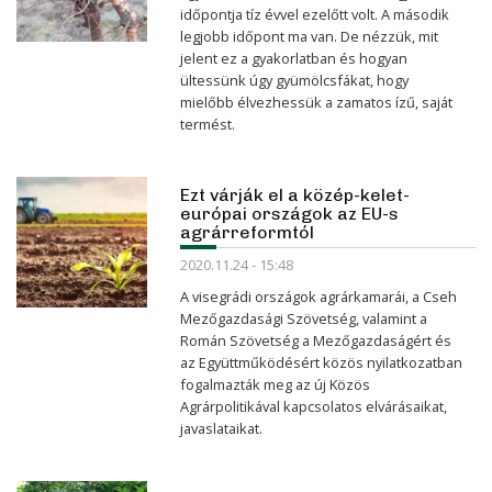
időpontja tíz évvel ezelőtt volt. A második
legjobb időpont ma van. De nézzük, mit
jelent ez a gyakorlatban és hogyan
ültessünk úgy gyümölcsfákat, hogy
mielőbb élvezhessük a zamatos ízű, saját
termést.
Ezt várják el a közép-kelet-
európai országok az EU-s
agrárreformtól
2020.11.24 - 15:48
A visegrádi országok agrárkamarái, a Cseh
Mezőgazdasági Szövetség, valamint a
Román Szövetség a Mezőgazdaságért és
az Együttműködésért közös nyilatkozatban
fogalmazták meg az új Közös
Agrárpolitikával kapcsolatos elvárásaikat,
javaslataikat.