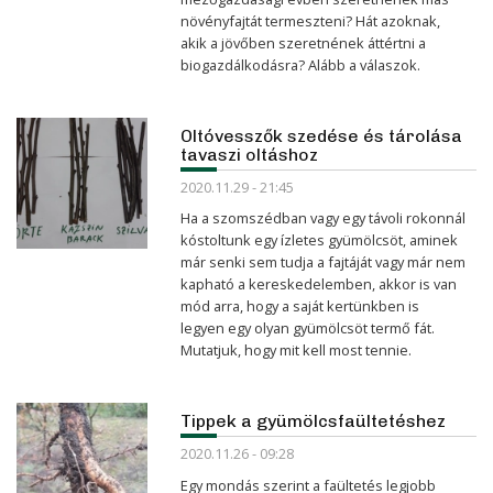
növényfajtát termeszteni? Hát azoknak,
akik a jövőben szeretnének áttértni a
biogazdálkodásra? Alább a válaszok.
Oltóvesszők szedése és tárolása
tavaszi oltáshoz
2020.11.29 - 21:45
Ha a szomszédban vagy egy távoli rokonnál
kóstoltunk egy ízletes gyümölcsöt, aminek
már senki sem tudja a fajtáját vagy már nem
kapható a kereskedelemben, akkor is van
mód arra, hogy a saját kertünkben is
legyen egy olyan gyümölcsöt termő fát.
Mutatjuk, hogy mit kell most tennie.
Tippek a gyümölcsfaültetéshez
2020.11.26 - 09:28
Egy mondás szerint a faültetés legjobb