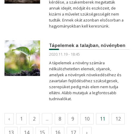
kérdése, a szakemberek megvitatták
annak idejét, módját és eszközeit, de
kizárni a művelet szükségességét nem
tudták. Ennek okát azonban elsősorban a
hagyományokban kell keresnünk.
Tápelemek a talajban, növényben
2020.11.19 - 18:45
A tápelemek a növény számára
nélkülözhetetlen elemek, olyanok,
amelyek a növények növekedéséhez és
zavartalan fejlődéséhez szükségesek,
szerepüket pedig más elem nem tudja
ellátni. Alább mutatjuk a legfontosabb
tudnivalókat.
‹
1
2
...
8
9
10
11
12
13
14
15
16
17
›