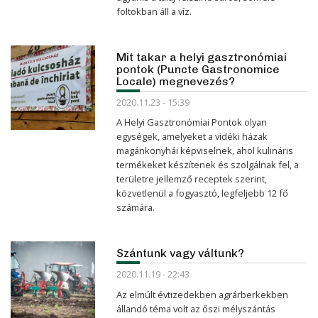
foltokban áll a víz.
Mit takar a helyi gasztronómiai
pontok (Puncte Gastronomice
Locale) megnevezés?
2020.11.23 - 15:39
A Helyi Gasztronómiai Pontok olyan
egységek, amelyeket a vidéki házak
magánkonyhái képviselnek, ahol kulináris
termékeket készítenek és szolgálnak fel, a
területre jellemző receptek szerint,
közvetlenül a fogyasztó, legfeljebb 12 fő
számára.
Szántunk vagy váltunk?
2020.11.19 - 22:43
Az elmúlt évtizedekben agrárberkekben
állandó téma volt az őszi mélyszántás