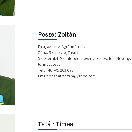
Poszet Zoltán
Falugazdász, Agrármérnök
Zóna: Szaniszló, Tasnád,
Szakterület: Szántóföldi növénytermesztés, Növény
termesztése
Tel.: +40 745 203 098
Email:
poszet.zoltan@yahoo.com
Tatár Tímea