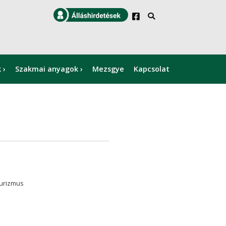
k
Szakmai anyagok
Mezsgye
Kapcsolat
×
turizmus