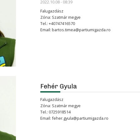
2022.10.08 - 08:39
Falugazdász
Zóna: Szatmár megye
Tel.: +40747416570
Email:
bartos.timea@partiumigazda.ro
Fehér Gyula
Falugazdász
Zóna: Szatmár megye
Tel.: 0725918514
Email:
feher.gyula@partiumigazda.ro