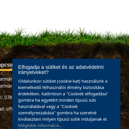
apcsolat
Elfogadja a sütiket és az adatvédelmi
irányelveket?
atmárnémeti, Retezatului utca, 32 szám,
Oldalunkon sütiket (cookie-kat) használunk a
atmár megye
kiemelkedő felhasználói élmény biztosítása
érdekében. Kattintson a "Cookiek elfogadása"
l.: 0784465887 / 0733926673
gombra ha egyetért minden típusú süti
használatával vagy a "Cookiek
il:
office@partiumigazda.ro
személyreszabása" gombra ha szeretné
kiválasztani milyen típusú sütik induljanak el.
Mégtöbb információ...