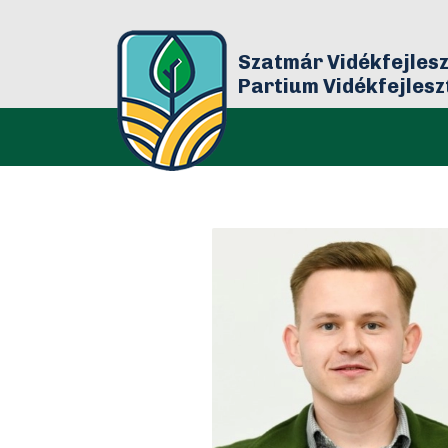
Szatmár Vidékfejlesz
Partium Vidékfejles
Bár