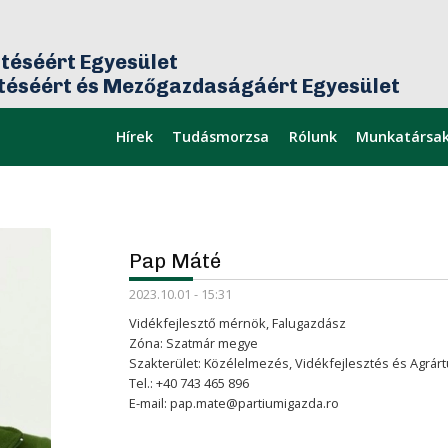
téséért Egyesület
ztéséért és Mezőgazdaságáért Egyesület
Hírek
Tudásmorzsa
Rólunk
Munkatársa
mikor
Legfrissebb
Pap Máté
2023.10.01 - 15:31
Vidékfejlesztő mérnök, Falugazdász
Zóna: Szatmár megye
Szakterület: Közélelmezés, Vidékfejlesztés és Agrár
Tel.: +40 743 465 896
E-mail:
pap.mate@partiumigazda.ro