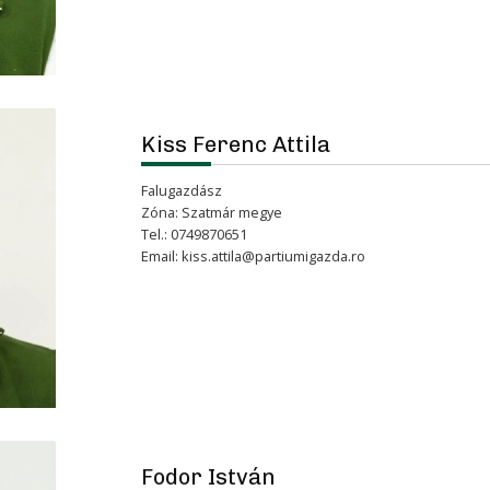
Kiss Ferenc Attila
Falugazdász
Zóna: Szatmár megye
Tel.: 0749870651
Email:
kiss.attila@partiumigazda.ro
Fodor István