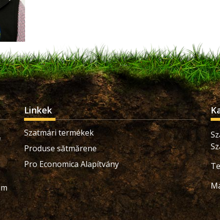
Linkek
K
Szatmári termékek
Sz
Sz
Produse sătmărene
Pro Economica Alapítvány
Te
Ma
ium