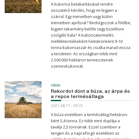
A kukorica betakarításával rendre
visszatérő kérdés, hogy mi legyen a
szárral. Egy menetben vagy külön
menetben aprítsuk? Bedolgozzuk a földbe,
legyen takarmány belőle vagy tüzelésre
szolgáló bála? A kukoricatermelés
melléktermékeként hektáronként 9-10
tonna kukoricaszár és csutka marad vissza
a területen. Az országban több mint
2.500.000 hektáron termesztenek
szemeskukoricát.
HÍREK
Rekordot dönt a búza, az árpa és
a repce termésátlaga
2021.08.11 - 09:15
A búza esetében a termésátlag hektáron­
ként 5,4 tonna. Ez több mint duplája a
tavalyi 2,5 tonnának. Ezzel szemben a
tengeri és a napraforgó esetében az