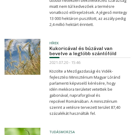
utóbbi hetekben bekövet­kezett szárazság
miatt nem túl kedvezőek a termésre
vonatkozó előre­jelzések. A jég­eső mintegy
13 000 hektáron pusztított, az aszály pedig
2,4 millió hektárt érintett.
HÍREK
Kukoricával és búzával van
bevetve a legtöbb szántóföld
2021.07.20 - 15:46
Közölte a Mezőgazdasági és Vidék­
fejlesztési Minisztérium Magyar Lóránd
parlamenti képviselő kérésére, hogy
idén mekkora területet vetettek be
gabonával, napra­­forgóval és
repcével Romániában. A minisz­térium
szerint a vetésre tervezett terület 87,40
százalékát használták fel.
TUDÁSMORZSA