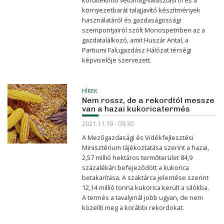
körültekintő vetőmag-választásról és a
környezetbarát talajjavító készítmények
használatáról és gazdaságossági
szempontjairól szólt Monospetriben az a
gazdatalálkozó, amit Huszár Antal, a
Partiumi Falugazdász Hálózat térségi
képviselője szervezett.
HÍREK
Nem rossz, de a rekordtól messze
van a hazai kukoricatermés
2021.11.19 - 09:30
A Mezőgazdasági és Vidékfejlesztési
Minisztérium tájékoztatása szerint a hazai,
2,57 millió hektáros termőterület 84,9
százalékán befejeződött a kukorica
betakarítása. A szaktárca jelentése szerint
12,14 millió tonna kukorica került a silókba.
A termés a tavalyinál jobb ugyan, de nem
közelíti meg a korábbi rekordokat.