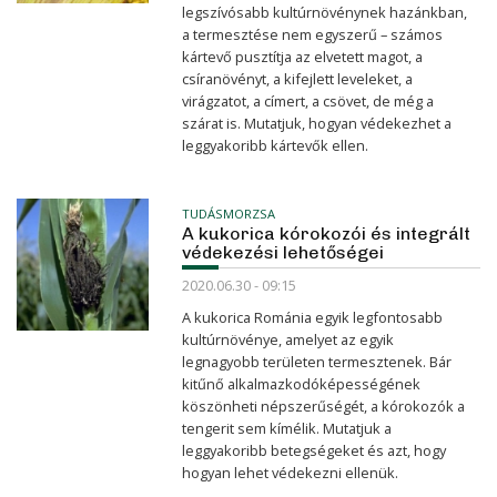
legszívósabb kultúrnövénynek hazánkban,
a termesztése nem egyszerű – számos
kártevő pusztítja az elvetett magot, a
csíranövényt, a kifejlett leveleket, a
virágzatot, a címert, a csövet, de még a
szárat is. Mutatjuk, hogyan védekezhet a
leggyakoribb kártevők ellen.
TUDÁSMORZSA
A kukorica kórokozói és integrált
védekezési lehetőségei
2020.06.30 - 09:15
A kukorica Románia egyik legfontosabb
kultúrnövénye, amelyet az egyik
legnagyobb területen termesztenek. Bár
kitűnő alkalmazkodóképességének
köszönheti népszerűségét, a kórokozók a
tengerit sem kímélik. Mutatjuk a
leggyakoribb betegségeket és azt, hogy
hogyan lehet védekezni ellenük.