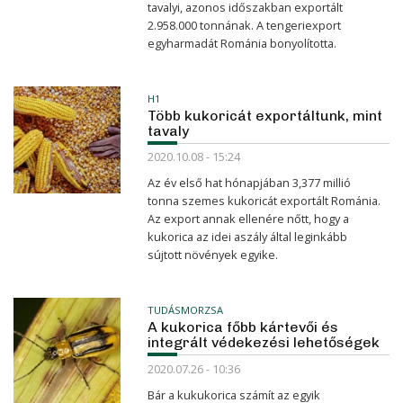
tavalyi, azonos időszakban exportált
2.958.000 tonnának. A tengeriexport
egyharmadát Románia bonyolította.
H1
Több kukoricát exportáltunk, mint
tavaly
2020.10.08 - 15:24
Az év első hat hónapjában 3,377 millió
tonna szemes kukoricát exportált Románia.
Az export annak ellenére nőtt, hogy a
kukorica az idei aszály által leginkább
sújtott növények egyike.
TUDÁSMORZSA
A kukorica főbb kártevői és
integrált védekezési lehetőségek
2020.07.26 - 10:36
Bár a kukukorica számít az egyik