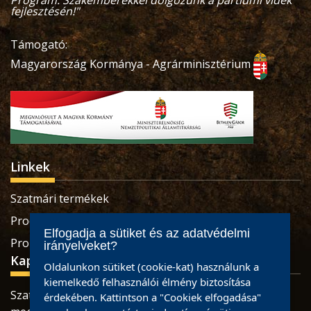
Program. Szakemberekkel dolgozunk a partiumi vidék
fejlesztésén!"
Támogató:
Magyarország Kormánya - Agrárminisztérium
Linkek
Szatmári termékek
Produse sătmărene
Elfogadja a sütiket és az adatvédelmi
Pro Economica Alapítvány
irányelveket?
Kapcsolat
Oldalunkon sütiket (cookie-kat) használunk a
kiemelkedő felhasználói élmény biztosítása
Szatmárnémeti, Retezatului utca, 32 szám, Szatmár
érdekében. Kattintson a "Cookiek elfogadása"