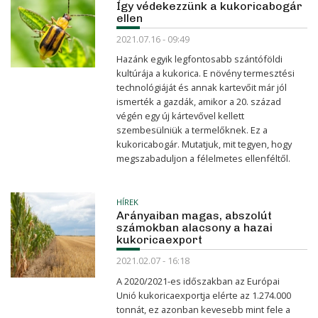
Így védekezzünk a kukoricabogár
ellen
2021.07.16 - 09:49
Hazánk egyik legfontosabb szántóföldi
kultúrája a kukorica. E növény termesztési
technológiáját és annak kartevőit már jól
ismerték a gazdák, amikor a 20. század
végén egy új kártevővel kellett
szembesülniük a termelőknek. Ez a
kukoricabogár. Mutatjuk, mit tegyen, hogy
megszabaduljon a félelmetes ellenféltől.
HÍREK
Arányaiban magas, abszolút
számokban alacsony a hazai
kukoricaexport
2021.02.07 - 16:18
A 2020/2021-es időszakban az Európai
Unió kukoricaexportja elérte az 1.274.000
tonnát, ez azonban kevesebb mint fele a