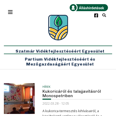
×
Bármikor
Legfrissebb
Szatmár Vidékfejlesztéséért Egyesület
Partium Vidékfejlesztéséért és
Mezőgazdaságáért Egyesület
HÍREK
Kukoricáról és talajjavításról
Monospetriben
2022.03.28 - 12:05
A kukorica-termesztés kihívásairól, a