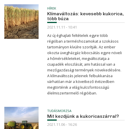
HÍREK
Klímaváltozás: kevesebb kukorica,
több búza
2021.11.11 - 10:41
Az új éghajlati feltételek egyre több
régióban a terméshozamokat a szokásos
tartományon kívülre szorítják. Az ember
okozta üvegházgáz kibocsátás egyre növeli
a hőmérsékleteket, megváltoztatja a
csapadék eloszlását, ami hatással van a
mezőgazdasági termények növekedésére.
A klímaváltozás jeleinek felbukkanása
várhatóan már a következő évtizedben
megtörténik a világ kulcsfontosságú
élelmiszertermelő régióiban.
TUDÁSMORZSA
Mit kezdjünk a kukoricaszárral?
2021.11.06 - 16:26