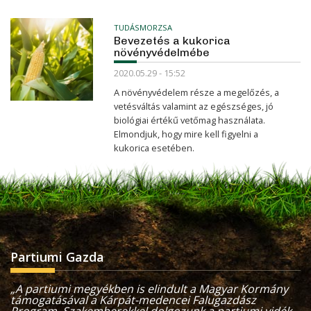
TUDÁSMORZSA
Bevezetés a kukorica
növényvédelmébe
2020.05.29 - 15:52
A növényvédelem része a megelőzés, a
vetésváltás valamint az egészséges, jó
biológiai értékű vetőmag használata.
Elmondjuk, hogy mire kell figyelni a
kukorica esetében.
Partiumi Gazda
„A partiumi megyékben is elindult a Magyar Kormány
támogatásával a Kárpát-medencei Falugazdász