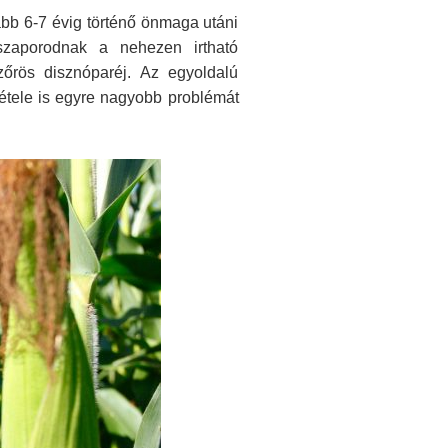
ább 6-7 évig történő önmaga utáni
lszaporodnak a nehezen irtható
szőrös disznóparéj. Az egyoldalú
tétele is egyre nagyobb problémát