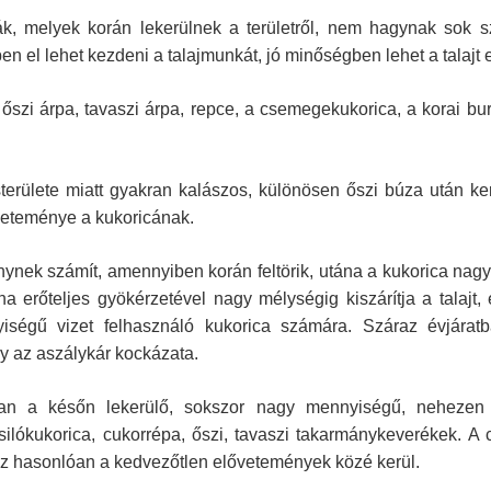
ák, melyek korán lekerülnek a területről, nem hagynak sok
dőben el lehet kezdeni a talajmunkát, jó minőségben lehet a talajt
őszi árpa, tavaszi árpa, repce, a csemegekukorica, a korai bur
erülete miatt gyakran kalászos, különösen őszi búza után ker
veteménye a kukoricának.
nynek számít, amennyiben korán feltörik, utána a kukorica na
a erőteljes gyökérzetével nagy mélységig kiszárítja a talajt,
iségű vizet felhasználó kukorica számára. Száraz évjáratb
y az aszálykár kockázata.
ban a későn lekerülő, sokszor nagy mennyiségű, nehezen
silókukorica, cukorrépa, őszi, tavaszi takarmánykeverékek. A
oz hasonlóan a kedvezőtlen elővetemények közé kerül.