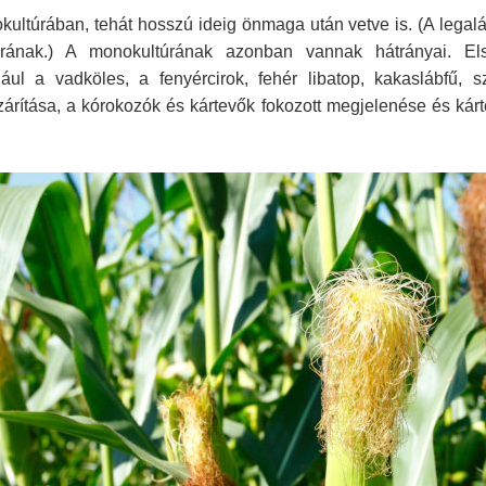
kultúrában, tehát hosszú ideig önmaga után vetve is. (A legal
túrának.) A monokultúrának azonban vannak hátrányai. E
ául a vadköles, a fenyércirok, fehér libatop, kakaslábfű, 
szárítása, a kórokozók és kártevők fokozott megjelenése és kár