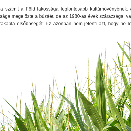
ica számít a Föld lakossága legfontosabb kultúrnövényének.
agysága megelőzte a búzáét, de az 1980-as évek szárazsága, va
szakapta elsőbbségét. Ez azonban nem jelenti azt, hogy ne l