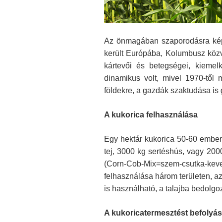
Az önmagában szaporodásra képte
került Európába, Kolumbusz közv
kártevői és betegségei, kiemel
dinamikus volt, mivel 1970-től m
földekre, a gazdák szaktudása is 
A kukorica felhasználása
Egy hektár kukorica 50-60 ember év
tej, 3000 kg sertéshús, vagy 2000
(Corn-Cob-Mix=szem-csutka-keve
felhasználása három területen, az
is használható, a talajba bedolgo
A kukoricatermesztést befolyá