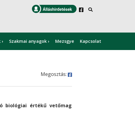
k
Szakmai anyagok
Mezsgye
Kapcsolat
×
Megosztás:
ó biológiai értékű vetőmag