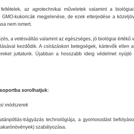
feltételek, az agrotechnikai műveletek valamint a biológia
ens GMO-kukoricák megjelenése, de ezek elterjedése a közelj
ása nem ismert.
s, a vetésváltás valamint az egészséges, jó biológiai értékű
ásával kezdődik. A csírázáskori betegségek, kártevők ellen a
reket juttatunk. Újabban a hosszabb ideig védelmet nyújtó 
soportba sorolhatjuk:
ási módszerek
utánpótlás-trágyázás technológiája, a gyomosodást befolyás
, takarónövények) szabályozása.