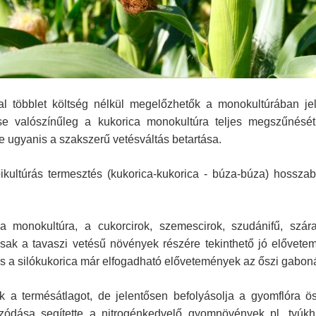
val többlet költség nélkül megelőzhetők a monokultúrában je
e valószínűleg a kukorica monokultúra teljes megszűnését
 ugyanis a szakszerű vetésváltás betartása.
ikultúrás termesztés (kukorica-kukorica - búza-búza) hossza
a monokultúra, a cukorcirok, szemescirok, szudánifű, szár
csak a tavaszi vetésű növények részére tekinthető jó elővete
és a silókukorica már elfogadható elővetemények az őszi gaboná
 a termésátlagot, de jelentősen befolyásolja a gyomflóra ös
ása segítette a nitrogénkedvelő gyomnövények pl. tyúkhúr,