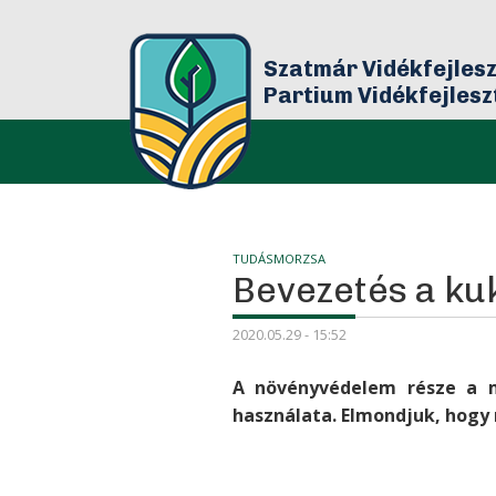
Szatmár Vidékfejlesz
Partium Vidékfejles
Bár
TUDÁSMORZSA
Bevezetés a k
2020.05.29 - 15:52
A növényvédelem része a m
használata. Elmondjuk, hogy m