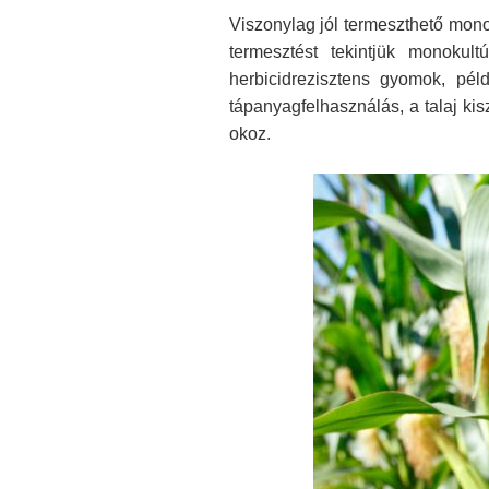
Viszonylag jól termeszthető mono
termesztést tekintjük monokul
herbicidrezisztens gyomok, péld
tápanyagfelhasználás, a talaj ki
okoz.