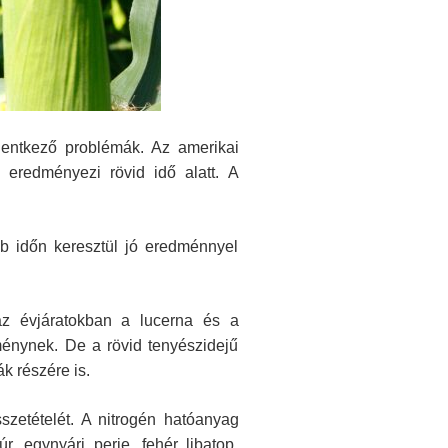
lentkező problémák. Az amerikai
 eredményezi rövid idő alatt. A
bb időn keresztül jó eredménnyel
az évjáratokban a lucerna és a
ménynek. De a rövid tenyészidejű
k részére is.
szetételét. A nitrogén hatóanyag
 egynyári perje, fehér libatop,