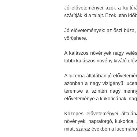
Jó előveteményei azok a kultúr
szárítják ki a talajt. Ezek után i
Jó elővetemények: az őszi búza, 
vöröshere.
A kalászos növények nagy vetést
többi kalászos növény kiváló elő
A lucerna általában jó elővetemé
azonban a nagy vízigényű lucern
teremtve a szintén nagy menny
előveteménye a kukoricának, nag
Közepes előveteményei általá
növények: napraforgó, kukorica, 
miatt száraz években a lucernáh