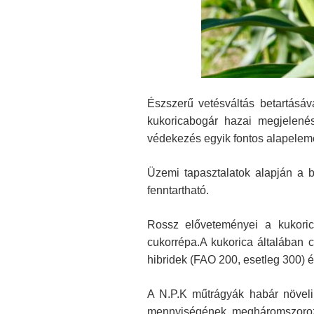
Észszerű vetésváltás betartásá
kukoricabogár hazai megjelenés
védekezés egyik fontos alapeleme
Üzemi tapasztalatok alapján a b
fenntartható.
Rossz előveteményei a kukoric
cukorrépa.A kukorica általában 
hibridek (FAO 200, esetleg 300) 
A N.P.K műtrágyák habár növelik
mennyiségének megháromszorozód