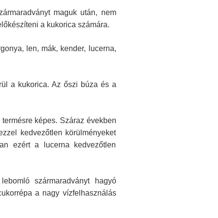
 szármaradványt maguk után, nem
 előkészíteni a kukorica számára.
gonya, len, mák, kender, lucerna,
ül a kukorica. Az őszi búza és a
gy termésre képes. Száraz években
 ezzel kedvezőtlen körülményeket
an ezért a lucerna kedvezőtlen
 lebomló szármaradványt hagyó
 cukorrépa a nagy vízfelhasználás