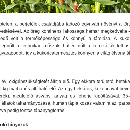
len, a perjefélék családjába tartozó egynyári növényt a tö
etítésével. Az öreg kontinens lakossága hamar megkedvelte –
kedő volt a termőképessége és könnyű a tárolása. A kukor
egnőtt a technikai, műszaki háttér, nőtt a kemikáliák felhas
gyarapodott, így a kukoricatermesztés könnyen a világ élvonaláb
i oxigénszükségletét állítja elő. Egy ekkora területről betakar
 kg marhahús állítható elő. Az egy hektáros, kukoricával bevete
rék), megfelelő ásványi anyag és fehérje kipótlásával, 35-4
 állatok takarmányozása, human táplálkozás valamint az iparban 
zva pedig fontos tápanyagforrás.
soló tényezők