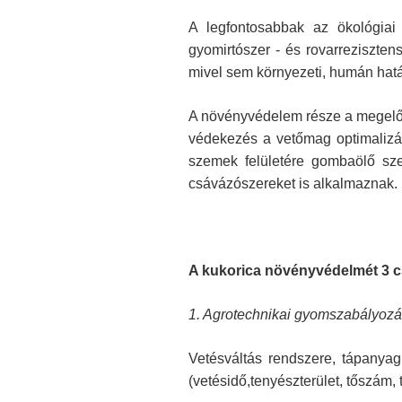
A legfontosabbak az ökológiai 
gyomirtószer - és rovarreziszt
mivel sem környezeti, humán hat
A növényvédelem része a megelőzé
védekezés a vetőmag optimalizál
szemek felületére gombaölő sze
csávázószereket is alkalmaznak.
A kukorica növényvédelmét 3 c
1. Agrotechnikai gyomszabályoz
Vetésváltás rendszere, tápanyag
(vetésidő,tenyészterület, tőszám