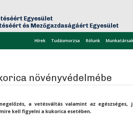
téséért Egyesület
ztéséért és Mezőgazdaságáért Egyesület
Hírek
Tudásmorzsa
Rólunk
Munkatársa
mikor
Legfrissebb
ukorica növényvédelmébe
egelőzés, a vetésváltás valamint az egészséges, j
ire kell figyelni a kukorica esetében.