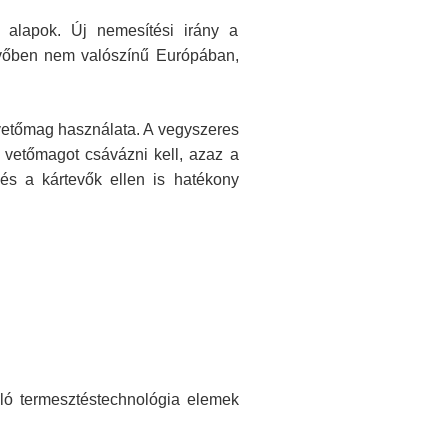
i alapok. Új nemesítési irány a
övőben nem valószínű Európában,
 vetőmag használata. A vegyszeres
 vetőmagot csávázni kell, azaz a
és a kártevők ellen is hatékony
oló termesztéstechnológia elemek