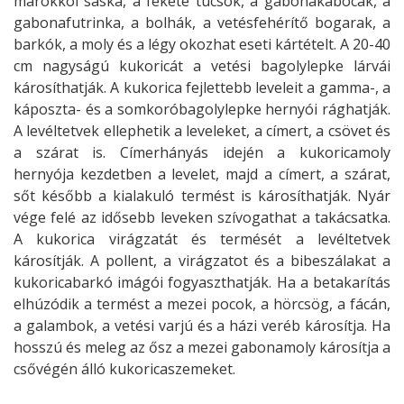
marokkói sáska, a fekete tücsök, a gabonakabócák, a
gabonafutrinka, a bolhák, a vetésfehérítő bogarak, a
barkók, a moly és a légy okozhat eseti kártételt. A 20-40
cm nagyságú kukoricát a vetési bagolylepke lárvái
károsíthatják. A kukorica fejlettebb leveleit a gamma-, a
káposzta- és a somkoróbagolylepke hernyói rághatják.
A levéltetvek ellephetik a leveleket, a címert, a csövet és
a szárat is. Címerhányás idején a kukoricamoly
hernyója kezdetben a levelet, majd a címert, a szárat,
sőt később a kialakuló termést is károsíthatják. Nyár
vége felé az idősebb leveken szívogathat a takácsatka.
A kukorica virágzatát és termését a levéltetvek
károsítják. A pollent, a virágzatot és a bibeszálakat a
kukoricabarkó imágói fogyaszthatják. Ha a betakarítás
elhúzódik a termést a mezei pocok, a hörcsög, a fácán,
a galambok, a vetési varjú és a házi veréb károsítja. Ha
hosszú és meleg az ősz a mezei gabonamoly károsítja a
csővégén álló kukoricaszemeket.