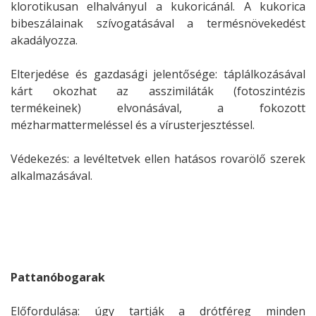
klorotikusan elhalványul a kukoricánál. A kukorica
bibeszálainak szívogatásával a termésnövekedést
akadályozza.
Elterjedése és gazdasági jelentősége: táplálkozásával
kárt okozhat az asszimiláták (fotoszintézis
termékeinek) elvonásával, a fokozott
mézharmattermeléssel és a vírusterjesztéssel.
Védekezés: a levéltetvek ellen hatásos rovarölő szerek
alkalmazásával.
Pattanóbogarak
Előfordulása: úgy tartják a drótféreg minden