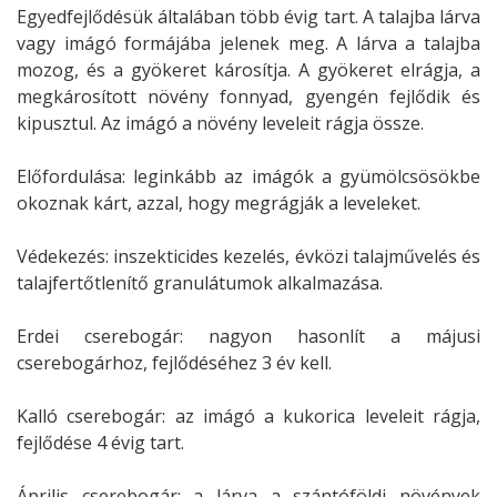
Egyedfejlődésük általában több évig tart. A talajba lárva
vagy imágó formájába jelenek meg. A lárva a talajba
mozog, és a gyökeret károsítja. A gyökeret elrágja, a
megkárosított növény fonnyad, gyengén fejlődik és
kipusztul. Az imágó a növény leveleit rágja össze.
Előfordulása: leginkább az imágók a gyümölcsösökbe
okoznak kárt, azzal, hogy megrágják a leveleket.
Védekezés: inszekticides kezelés, évközi talajművelés és
talajfertőtlenítő granulátumok alkalmazása.
Erdei cserebogár: nagyon hasonlít a májusi
cserebogárhoz, fejlődéséhez 3 év kell.
Kalló cserebogár: az imágó a kukorica leveleit rágja,
fejlődése 4 évig tart.
Április cserebogár: a lárva a szántóföldi növények