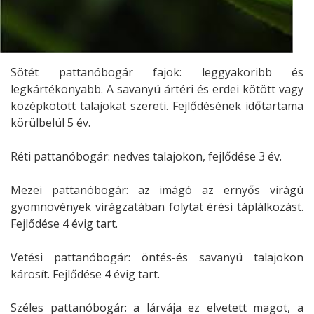
Sötét pattanóbogár fajok: leggyakoribb és
legkártékonyabb. A savanyú ártéri és erdei kötött vagy
középkötött talajokat szereti. Fejlődésének időtartama
körülbelül 5 év.
Réti pattanóbogár: nedves talajokon, fejlődése 3 év.
Mezei pattanóbogár: az imágó az ernyős virágú
gyomnövények virágzatában folytat érési táplálkozást.
Fejlődése 4 évig tart.
Vetési pattanóbogár: öntés-és savanyú talajokon
károsít. Fejlődése 4 évig tart.
Széles pattanóbogár: a lárvája ez elvetett magot, a