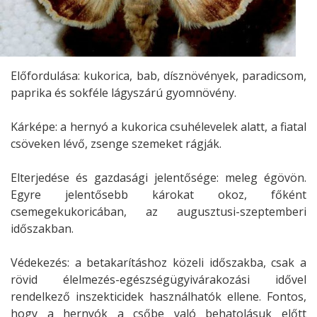
Előfordulása: kukorica, bab, dísznövények, paradicsom,
paprika és sokféle lágyszárú gyomnövény.
Kárképe: a hernyó a kukorica csuhélevelek alatt, a fiatal
csöveken lévő, zsenge szemeket rágják.
Elterjedése és gazdasági jelentősége: meleg égövön.
Egyre jelentősebb károkat okoz, főként
csemegekukoricában, az augusztusi-szeptemberi
időszakban.
Védekezés: a betakarításhoz közeli időszakba, csak a
rövid élelmezés-egészségügyivárakozási idővel
rendelkező inszekticidek használhatók ellene. Fontos,
hogy a hernyók a csőbe való behatolásuk előtt