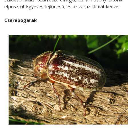
elpusztul. Egyéves fejlődésű, és a száraz klímát kedveli.
Cserebogarak