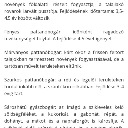
növények földalatti részeit fogyasztja, a talajlakó
rovarok lárváit pusztítja. Fejlődésének időtartama: 3,5-
4,5 év között változik.
Fényes pattanóbogár: időnként ragadozó
tevékenységet folytat. A fejlődése 4-5 évet igényel.
Márványos pattanóbogár: kárt okoz a frissen feltört
talajokban termesztett növények fogyasztásával, de a
tartósan művelt területeken eltűnik.
Szurkos pattanóbogár: a réti és legelői területeken
fordul inkább elő, a szántókon ritkábban. Fejlődése 3-4
évig tart.
Sároshátú gyászbogár: az imágó a szikleveles kelő
zöldségféléket, a kukoricát, a gabonát, répát, a
dohányt, a mákot és a napraforgót is károsítja. A
sziklevél alatti szárrészt elrágja, és a növény eltörik,