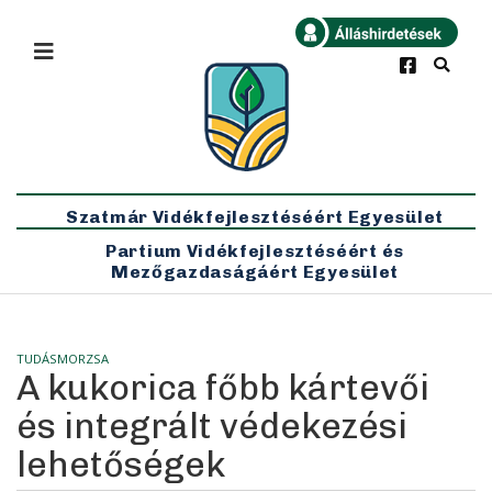
×
Bármikor
Legfrissebb
Szatmár Vidékfejlesztéséért Egyesület
Partium Vidékfejlesztéséért és
Mezőgazdaságáért Egyesület
TUDÁSMORZSA
A kukorica főbb kártevői
és integrált védekezési
lehetőségek