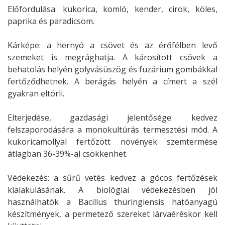
Előfordulása: kukorica, komló, kender, cirok, köles,
paprika és paradicsom.
Kárképe: a hernyó a csövet és az érőfélben levő
szemeket is megrághatja. A károsított csövek a
behatolás helyén golyvásüszög és fuzárium gombákkal
fertőződhetnek. A berágás helyén a címert a szél
gyakran eltörli.
Elterjedése, gazdasági jelentősége: kedvez
felszaporodására a monokultúrás termesztési mód. A
kukoricamollyal fertőzött növények szemtermése
átlagban 36-39%-al csökkenhet.
Védekezés: a sűrű vetés kedvez a gócos fertőzések
kialakulásának. A biológiai védekezésben jól
használhatók a Bacillus thüringiensis hatóanyagú
készítmények, a permetező szereket lárvaéréskor kell