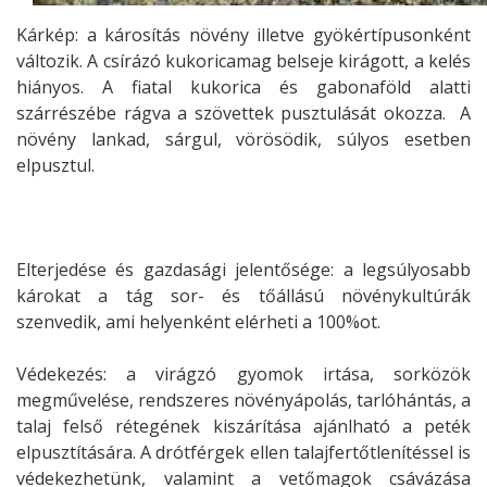
Kárkép: a károsítás növény illetve gyökértípusonként
változik. A csírázó kukoricamag belseje kirágott, a kelés
hiányos. A fiatal kukorica és gabonaföld alatti
szárrészébe rágva a szövettek pusztulását okozza. A
növény lankad, sárgul, vörösödik, súlyos esetben
elpusztul.
Elterjedése és gazdasági jelentősége: a legsúlyosabb
károkat a tág sor- és tőállású növénykultúrák
szenvedik, ami helyenként elérheti a 100%ot.
Védekezés: a virágzó gyomok irtása, sorközök
megművelése, rendszeres növényápolás, tarlóhántás, a
talaj felső rétegének kiszárítása ajánlható a peték
elpusztítására. A drótférgek ellen talajfertőtlenítéssel is
védekezhetünk, valamint a vetőmagok csávázása