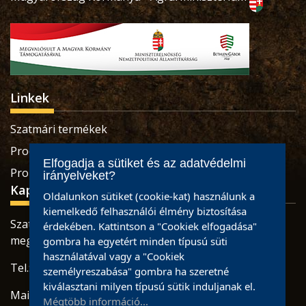
Linkek
Szatmári termékek
Produse sătmărene
Elfogadja a sütiket és az adatvédelmi
Pro Economica Alapítvány
irányelveket?
Kapcsolat
Oldalunkon sütiket (cookie-kat) használunk a
kiemelkedő felhasználói élmény biztosítása
Szatmárnémeti, Retezatului utca, 32 szám, Szatmár
érdekében. Kattintson a "Cookiek elfogadása"
megye
gombra ha egyetért minden típusú süti
használatával vagy a "Cookiek
Tel.: 0784465887 / 0733926673
személyreszabása" gombra ha szeretné
kiválasztani milyen típusú sütik induljanak el.
Mail:
office@partiumigazda.ro
Mégtöbb információ...