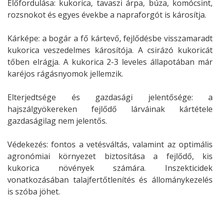
Előfordulása: kukorica, tavaszi árpa, búza, komócsint,
rozsnokot és egyes évekbe a napraforgót is károsítja.
Kárképe: a bogár a fő kártevő, fejlődésbe visszamaradt
kukorica veszedelmes károsítója. A csirázó kukoricát
tőben elrágja. A kukorica 2-3 leveles állapotában már
karéjos rágásnyomok jellemzik.
Elterjedtsége és gazdasági jelentősége: a
hajszálgyökereken fejlődő lárváinak kártétele
gazdaságilag nem jelentős.
Védekezés: fontos a vetésváltás, valamint az optimális
agronómiai környezet biztosítása a fejlődő, kis
kukorica növények számára. Inszekticidek
vonatkozásában talajfertőtlenítés és állománykezelés
is szóba jöhet.