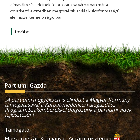
klímaváltozás jeleinek felbukkanása várhatóan már a
következő évtizedben megtörténik a világ kulcsfontosságú
élelmiszertermelő régióiban.
tovább...
Partiumi Gazda
„A partiumi megyékben is elindult a Magyar Kormány
támogatásával a Kárpát-medencei Falugazdász
Program. Szakemberekkel dolgozunk a partiumi vidék
fejlesztésén!"
Támogató:
Magyarország Kormánya - Agrárminisztérium