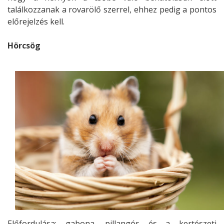
találkozzanak a rovarölő szerrel, ehhez pedig a pontos
előrejelzés kell.
Hörcsög
Előfordulása: gabona, pillangós és a kertészeti