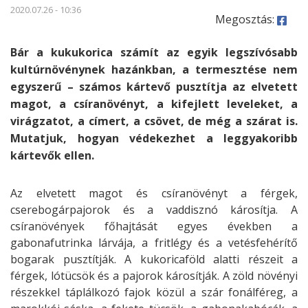
2020.07.26 - 10:36
Megosztás:
Bár a kukukorica számít az egyik legszívósabb
kultúrnövénynek hazánkban, a termesztése nem
egyszerű – számos kártevő pusztítja az elvetett
magot, a csíranövényt, a kifejlett leveleket, a
virágzatot, a címert, a csövet, de még a szárat is.
Mutatjuk, hogyan védekezhet a leggyakoribb
kártevők ellen.
Az elvetett magot és csíranövényt a férgek,
cserebogárpajorok és a vaddisznó károsítja. A
csíranövények főhajtását egyes években a
gabonafutrinka lárvája, a fritlégy és a vetésfehérítő
bogarak pusztítják. A kukoricaföld alatti részeit a
férgek, lótücsök és a pajorok károsítják. A zöld növényi
részekkel táplálkozó fajok közül a szár fonálféreg, a