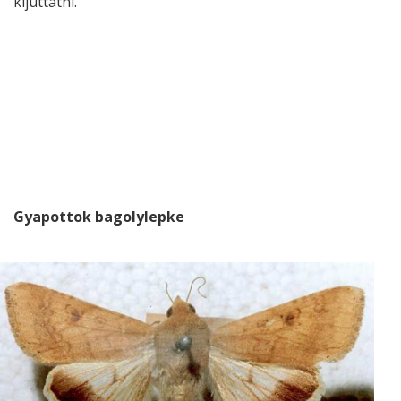
kijuttatni.
Gyapottok bagolylepke