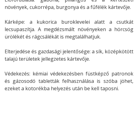
növények, cukorrépa, burgonya és a fűfélék kártevője.
Kárképe: a kukorica buroklevelei alatt a csutkát
lecsupaszítja. A megdézsmált növényeken a hörcsög
ürölékét és rágcsálékát is megtalálhatjuk.
Elterjedése és gazdasági jelentősége: a sík, középkötött
talajú területek jellegzetes kártevője.
Védekezés: kémiai védekezésben füstképző patronok
és gázosodó tabletták felhasználása is szóba jöhet,
ezeket a kotorékba helyezés után be kell taposni.