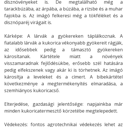
dísznövényeket is. De megtalálható még a
tarackbúzába, az árpába, a búzába, a rizsbe és a muhar
fajokba is. Az imágó felkeresi még a tökféléket és a
disznóparéj virágait is.
Kárképe: A lárvák a gyökereken táplálkoznak. A
fiatalabb lárvák a kukorica vékonyabb gyökereit rágják,
az idősebbek pedig a támasztó gyökereken
károsítanak. Kártétele miatt a növények
visszamaradnak fejlődésükbe, erősebb szél hatására
pedig elfekszenek vagy akár ki is törhetnek. Az imágó
károsítja a leveleket és a címert. A bibekártétel
következménye a megtermékenyítés elmaradása, a
szemhiányos kukoricacső.
Elterjedése, gazdasági jelentősége: napjainkba már
minden kukoricatermesztő körzetébe megtelepedett.
Védekezés: fontos agrotechnikai védekezés lehet az