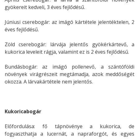
gyökereit kedveli, 3 éves fejlődésű.
Júniusi cserebogár: az imágó kártétele jelentéktelen, 2
éves fejlődésű.
Zöld cserebogár: lárvája jelentős gyökérkártevő, a
kukorica leveleit rágja, valamint ez is 2 éves fejlődésű.
Bundásbogár: az imágó pollenevő, a szántóföldi
növények virágrészeit megtámadja, azok meddőségét
okozza. A lárvakártétele nem jelentős.
Kukoricabogár
Előfordulása: fő tápnövénye a kukorica, de
fogyaszthatja a lucernát, a napraforgót, és egyes