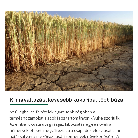
Klímaváltozás: kevesebb kukorica, több búza
Az új éghajlati feltételek egyre több régióban a
terméshozamokat a szokásos tartományon kívülre szorítják.
Az ember okozta üvegházgáz kibocsátás egyre növeli a
hőmérsékleteket, megváltoztatja a csapadék eloszlását, ami
hatással van a mezőgazdasági termények növekedésére. A