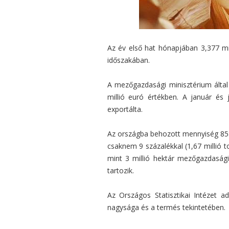
Az év első hat hónapjában 3,377 mi
időszakában.
A mezőgazdasági minisztérium által s
millió euró értékben. A január és
exportálta.
Az országba behozott mennyiség 858.
csaknem 9 százalékkal (1,67 millió t
mint 3 millió hektár mezőgazdasági
tartozik.
Az Országos Statisztikai Intézet a
nagysága és a termés tekintetében.