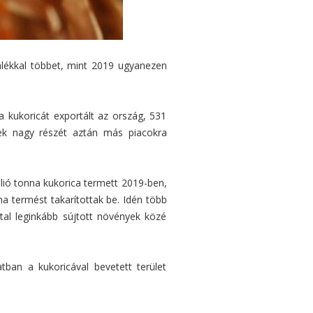
alékkal többet, mint 2019 ugyanezen
na kukoricát exportált az ország, 531
nek nagy részét aztán más piacokra
lió tonna kukorica termett 2019-ben,
na termést takarítottak be. Idén több
tal leginkább sújtott növények közé
tban a kukoricával bevetett terület