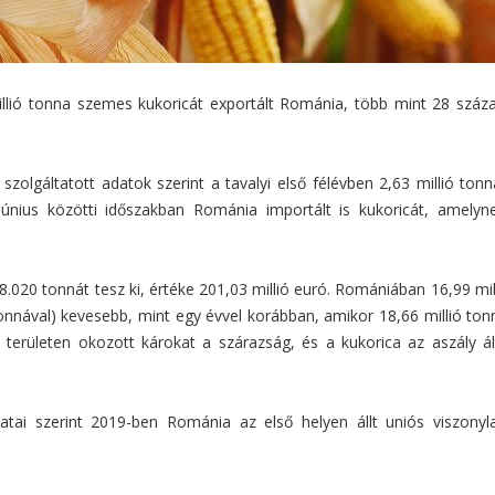
llió tonna szemes kukoricát exportált Románia, több mint 28 száz
zolgáltatott adatok szerint a tavalyi első félévben 2,63 millió ton
 június közötti időszakban Románia importált is kukoricát, amely
020 tonnát tesz ki, értéke 201,03 millió euró. Romániában 16,99 mil
onnával) kevesebb, mint egy évvel korábban, amikor 18,66 millió ton
 területen okozott károkat a szárazság, és a kukorica az aszály ál
datai szerint 2019-ben Románia az első helyen állt uniós viszonyla