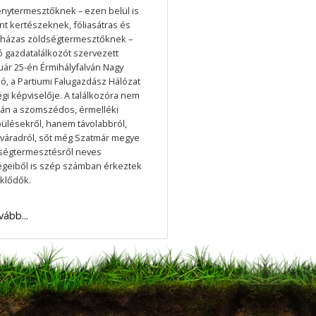
nytermesztőknek – ezen belül is
nt kertészeknek, fóliasátras és
házas zöldségtermesztőknek –
ó gazdatalálkozót szervezett
uár 25-én Érmihályfalván Nagy
ló, a Partiumi Falugazdász Hálózat
égi képviselője. A találkozóra nem
án a szomszédos, érmelléki
pülésekről, hanem távolabbról,
váradról, sőt még Szatmár megye
ségtermesztésről neves
égeiből is szép számban érkeztek
klődők.
vább...