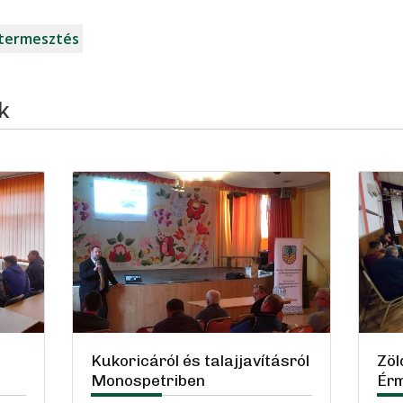
termesztés
k
Kukoricáról és talajjavításról
Zöl
Monospetriben
Érm