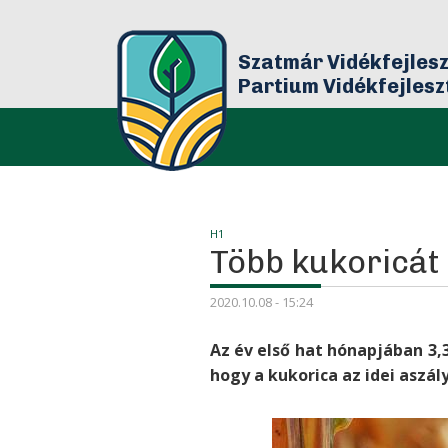
Szatmár Vidékfejlesz
Partium Vidékfejles
Bár
H1
Több kukoricát 
2020.10.08 - 15:24
Az év első hat hónapjában 3,
hogy a kukorica az idei aszál