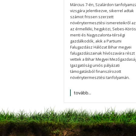
Március 7-én, Szalárdon tanfolyamz
vizsgára jelentkezve, sikerrel adtak
számot frissen szerzett
növénytermesztési ismereteikről a
az érmelléki, hegyközi, Sebes-Körös
menti és Nagyszalonta-térségi
gazdálkodók, akik a Partiumi
Falugazdász Hálózat Bihar megyei
falugazdászainak hívószavára részt
vettek a Bihar Megyei Mezőgazdasá
Igazgatóság uniós pályázati
támogatásból finanszírozott
növénytermesztési tanfolyamán.
tovább...