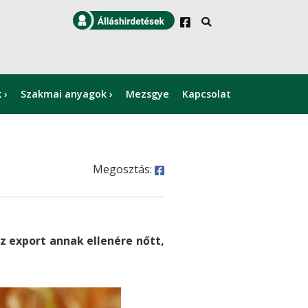
k
Szakmai anyagok
Mezsgye
Kapcsolat
×
Megosztás:
z export annak ellenére nőtt,