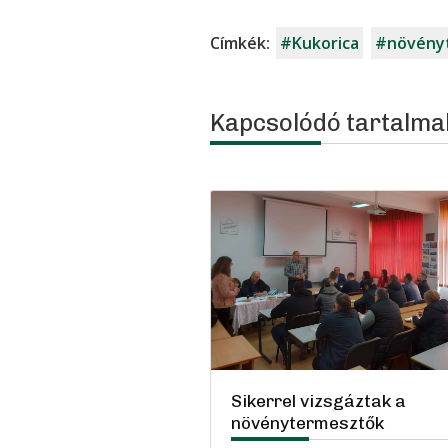
Címkék:
#Kukorica
#növény
Kapcsolódó tartalma
Sikerrel vizsgáztak a
növénytermesztők