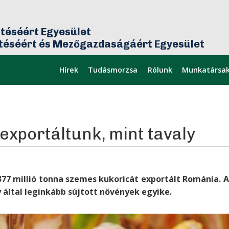
téséért Egyesület
ztéséért és Mezőgazdaságáért Egyesület
Hírek
Tudásmorzsa
Rólunk
Munkatársa
mikor
Legfrissebb
exportáltunk, mint tavaly
377 millió tonna szemes kukoricát exportált Románia. A
y által leginkább sújtott növények egyike.