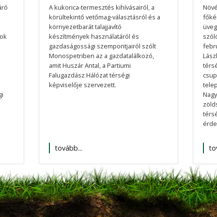
áró
A kukorica-termesztés kihívásairól, a
Növé
körültekintő vetőmag-választásról és a
főké
környezetbarát talajjavító
üveg
zok
készítmények használatáról és
szól
gazdaságossági szempontjairól szólt
febr
Monospetriben az a gazdatalálkozó,
Lász
amit Huszár Antal, a Partiumi
térs
Falugazdász Hálózat térségi
csup
képviselője szervezett.
tele
gi
Nagy
zöld
térs
érde
tovább...
to