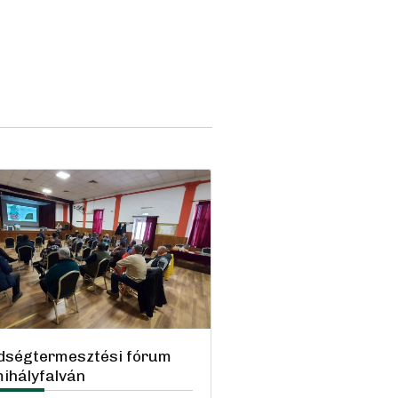
dségtermesztési fórum
ihályfalván