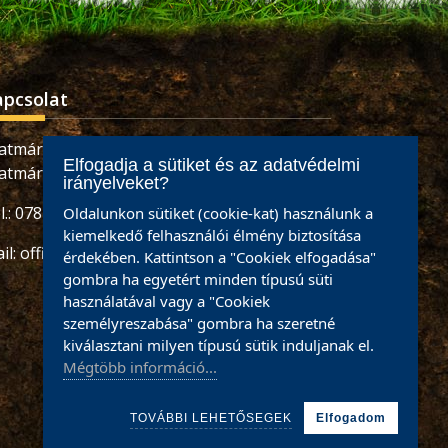
apcsolat
atmárnémeti, Retezatului utca, 32 szám,
Elfogadja a sütiket és az adatvédelmi
atmár megye
irányelveket?
l.: 0784465887 / 0733926673
Oldalunkon sütiket (cookie-kat) használunk a
kiemelkedő felhasználói élmény biztosítása
il:
office@partiumigazda.ro
érdekében. Kattintson a "Cookiek elfogadása"
gombra ha egyetért minden típusú süti
használatával vagy a "Cookiek
személyreszabása" gombra ha szeretné
kiválasztani milyen típusú sütik induljanak el.
Mégtöbb információ...
TOVÁBBI LEHETŐSEGEK
Elfogadom
Powered by