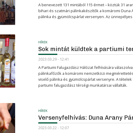
A benevezett 131 mintából 115 érmet – köztük 31 aran
bihari és szatmári pálinkakészítők a komáromi Duna 
pálinka és gyümölcspárlat versenyen. Az ünnepélyes d
HÍREK
Sok mintát küldtek a partiumi t
2023.03.29 - 12:41
A Partiumi Falugazdász Hálózat felhívására válaszolva
pálinkafőzők a komáromi nemzetközi megmérettetésr
viselő pálinka és gyümölcspárlat versenyre. A tételek 
partiumi falugazdász térségi munkatársai vállalták.
HÍREK
Versenyfelhívás: Duna Arany Pár
2023.03.22 - 12:07