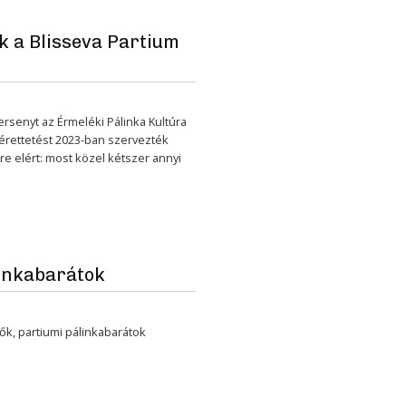
k a Blisseva Partium
rsenyt az Érmeléki Pálinka Kultúra
érettetést 2023-ban szervezték
e elért: most közel kétszer annyi
linkabarátok
ők, partiumi pálinkabarátok