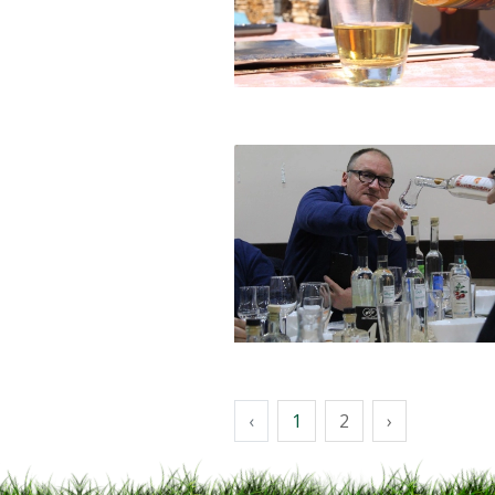
‹
1
2
›