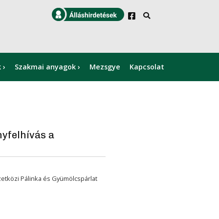
k
Szakmai anyagok
Mezsgye
Kapcsolat
×
yfelhívás a
etközi Pálinka és Gyümölcspárlat
.