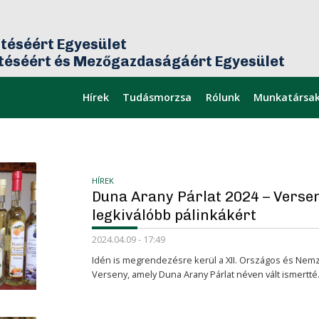
téséért Egyesület
ztéséért és Mezőgazdaságáért Egyesület
Hírek
Tudásmorzsa
Rólunk
Munkatársa
mikor
Legfrissebb
HÍREK
Duna Arany Párlat 2024 – Versen
legkiválóbb pálinkákért
2024.04.09 - 17:49
Idén is megrendezésre kerül a XII. Országos és Nemz
Verseny, amely Duna Arany Párlat néven vált ismertté