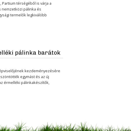
Partium térségéből is várja a
s nemzetközi pálinka és
gysági termelők legkiválóbb
lléki pálinka barátok
i képviselőjének kezdeményezésére
öszöntötték egymást és az új
az érmelléki pálinkakészítők,