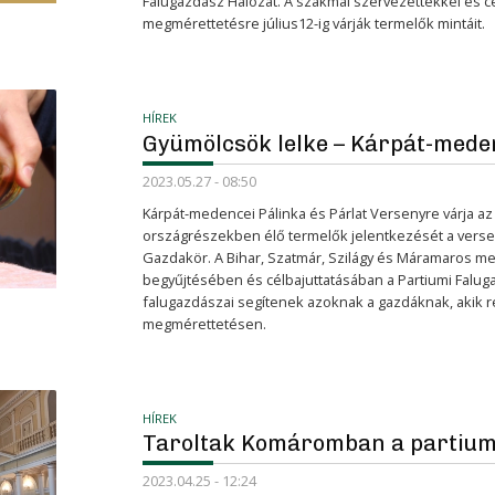
Falugazdász Hálózat. A szakmai szervezettekkel és 
megmérettetésre július12-ig várják termelők mintáit.
HÍREK
Gyümölcsök lelke – Kárpát-mede
2023.05.27 - 08:50
Kárpát-medencei Pálinka és Párlat Versenyre várja az
országrészekben élő termelők jelentkezését a verse
Gazdakör. A Bihar, Szatmár, Szilágy és Máramaros m
begyűjtésében és célbajuttatásában a Partiumi Falug
falugazdászai segítenek azoknak a gazdáknak, akik r
megmérettetésen.
HÍREK
Taroltak Komáromban a partiumi
2023.04.25 - 12:24