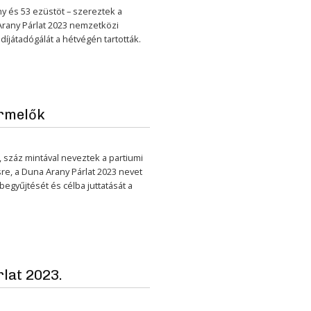
y és 53 ezüstöt – szereztek a
Arany Párlat 2023 nemzetközi
íjátadógálát a hétvégén tartották.
ermelők
, száz mintával neveztek a partiumi
e, a Duna Arany Párlat 2023 nevet
begyűjtését és célba juttatását a
lat 2023.