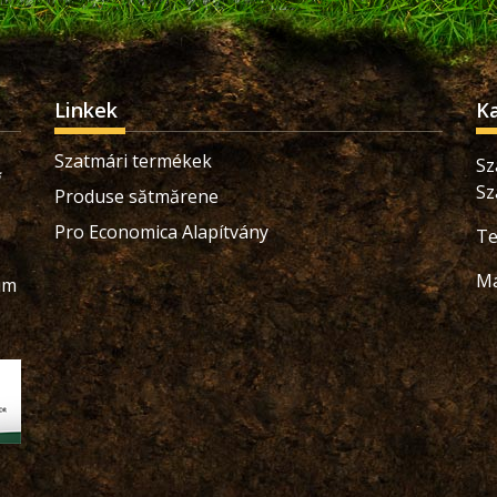
Linkek
K
Szatmári termékek
Sz
Sz
Produse sătmărene
Pro Economica Alapítvány
Te
Ma
ium