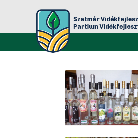
Szatmár Vidékfejlesz
Partium Vidékfejles
Bár