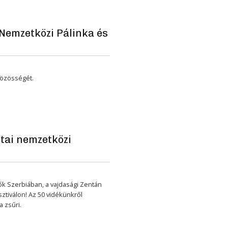
 Nemzetközi Pálinka és
közösségét.
tai nemzetközi
tők Szerbiában, a vajdasági Zentán
ztiválon! Az 50 vidékünkről
a zsűri.