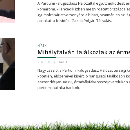
A Partiumi Falugazdász Hálózattal együttműködésben, 
komáromi, kilencedik ízben meghirdetett országos é
gyümölcspárlat versenyére a bihari, szatmári és szilá
pálinkáit a felvidéki Gazda Polgári Társulás.
HÍREK
Mihályfalván találkoztak az érme
2023.01.07 - 14:01
Nagy László, a Partiumi Falugazdász Hálózat térség
kötetlen, élőzenével kísért jó hangulatú találkozón k
esztendőt január 6-i, érmihályfalvi összejövetelükön 
partiumi pálinka barátok.