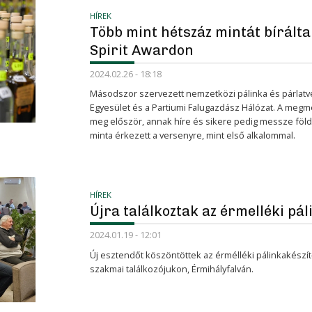
HÍREK
Több mint hétszáz mintát bírálta
Spirit Awardon
2024.02.26 - 18:18
Másodszor szervezett nemzetközi pálinka és párlatve
Egyesület és a Partiumi Falugazdász Hálózat. A megm
meg először, annak híre és sikere pedig messze földr
minta érkezett a versenyre, mint első alkalommal.
HÍREK
Újra találkoztak az érmelléki pá
2024.01.19 - 12:01
Új esztendőt köszöntöttek az érmélléki pálinkakészít
szakmai találkozójukon, Érmihályfalván.