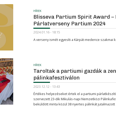
HÍREK
Blisseva Partium Spirit Award –
Párlatverseny Partium 2024
2024.01.16 - 18:15
A verseny ismét egyesíti a Kárpát-medence szakmai 
HÍREK
Taroltak a partiumi gazdák a zen
pálinkafesztiválon
2023.12.12 - 13:43
Értékes helyezéseket értek el a partiumi párlatkészí
szervezett 23-dik Mikulás-napi Nemzetközi Pálinkafes
beküldött minta közül 38 nyertes pálinkát jutalmazott 