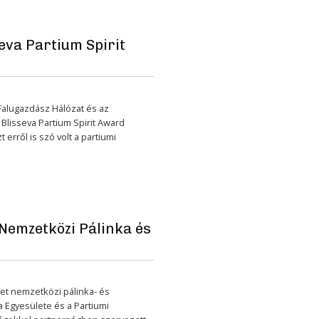
seva Partium Spirit
Falugazdász Hálózat és az
Blisseva Partium Spirit Award
erről is szó volt a partiumi
 Nemzetközi Pálinka és
det nemzetközi pálinka- és
a Egyesülete és a Partiumi