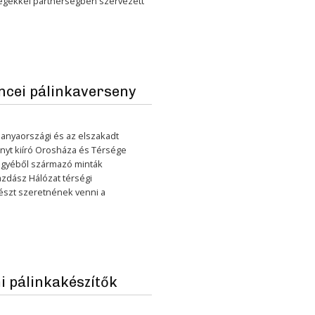
cégekkel partnerségben szervezett
ncei pálinkaverseny
 anyaországi és az elszakadt
nyt kiíró Orosháza és Térsége
egyéből származó minták
azdász Hálózat térségi
észt szeretnének venni a
 pálinkakészítők