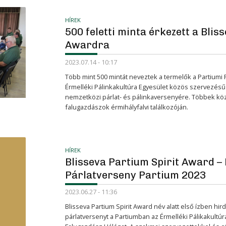
HÍREK
500 feletti minta érkezett a Blis
Awardra
2023.07.14 - 10:17
Több mint 500 mintát neveztek a termelők a Partiumi 
Érmelléki Pálinkakultúra Egyesület közös szervezésű 
nemzetközi párlat- és pálinkaversenyére. Többek közt 
falugazdászok érmihályfalvi találkozóján.
HÍREK
Blisseva Partium Spirit Award –
Párlatverseny Partium 2023
2023.06.27 - 11:36
Blisseva Partium Spirit Award név alatt első ízben hir
párlatversenyt a Partiumban az Érmelléki Pálikakultúr