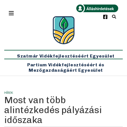
×
Bármikor
Legfrissebb
Szatmár Vidékfejlesztéséért Egyesület
Partium Vidékfejlesztéséért és
Mezőgazdaságáért Egyesület
HÍREK
Most van több
alintézkedés pályázási
időszaka