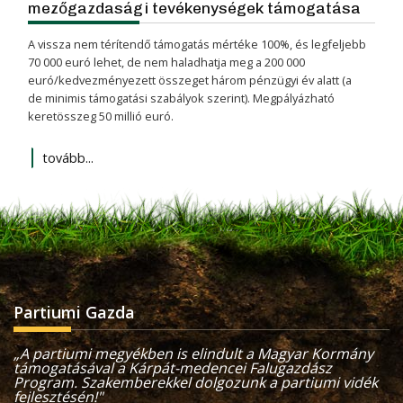
mezőgazdasági tevékenységek támogatása
A vissza nem térítendő támogatás mértéke 100%, és legfeljebb
70 000 euró lehet, de nem haladhatja meg a 200 000
euró/kedvezményezett összeget három pénzügyi év alatt (a
de minimis támogatási szabályok szerint). Megpályázható
keretösszeg 50 millió euró.
tovább...
Partiumi Gazda
„A partiumi megyékben is elindult a Magyar Kormány
támogatásával a Kárpát-medencei Falugazdász
Program. Szakemberekkel dolgozunk a partiumi vidék
fejlesztésén!"