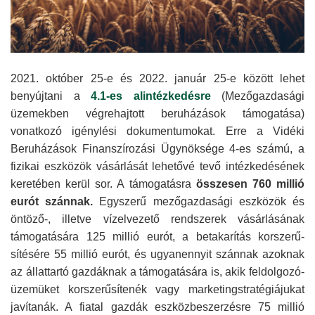
2021. október 25-e és 2022. január 25-e között lehet
benyújtani a
4.1-es alintéz­kedésre
(Mező­gazdasági
üzemekben végre­hajtott beruhá­zások támo­gatása)
vonatkozó igénylési dokumen­tumokat. Erre a Vidéki
Beruhá­zások Finanszí­rozási Ügynök­sége 4-es számú, a
fizikai eszközök vásárlását lehetővé tevő intézke­désének
keretében kerül sor. A támogatásra
összesen 760 millió
eurót szánnak.
Egyszerű mező­gazdasági eszközök és
öntöző-, illetve vízelvezető rendszerek vásárlá­sának
támoga­tására 125 millió eurót, a betakarítás korszerű­
sítésére 55 millió eurót, és ugyan­ennyit szánnak azoknak
az állattartó gazdáknak a támoga­tására is, akik feldolgozó­
üzemüket korszerű­sítenék vagy marketing­stratégiájukat
javítanák. A fiatal gazdák eszköz­beszerzésre 75 millió