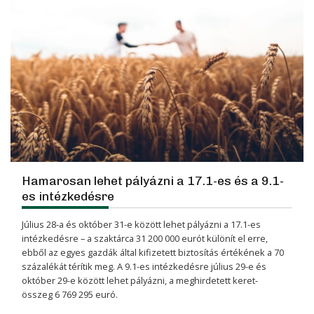
Hamarosan lehet pályázni a 17.1-es és a 9.1-
es intézkedésre
Július 28-a és október 31-e között lehet pályázni a 17.1-es
intéz­kedésre – a szaktárca 31 200 000 eurót különít el erre,
ebből az egyes gazdák által kifizetett biztosítás értékének a 70
százalékát térítik meg. A 9.1-es intéz­kedésre július 29-e és
október 29-e között lehet pályázni, a meghir­detett keret­
összeg 6 769 295 euró.