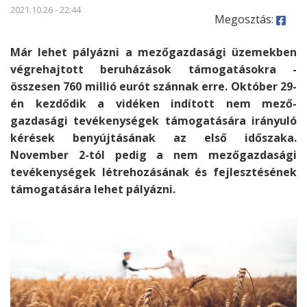
2021.10.26 - 22:44
Megosztás:
Már lehet pályázni a mező­gazdasági üzemekben
végre­hajtott beruhá­zások támo­gatásokra -
összesen 760 millió eurót szánnak erre. Október 29-
én kezdődik a vidéken indított nem mező­
gazdasági tevékeny­ségek támogatására irányuló
kérések benyújtá­sának az első időszaka.
November 2-tól pedig a nem mező­gazdasági
tevékeny­ségek létreho­zásának és fejlesz­tésének
támoga­tására lehet pályázni.