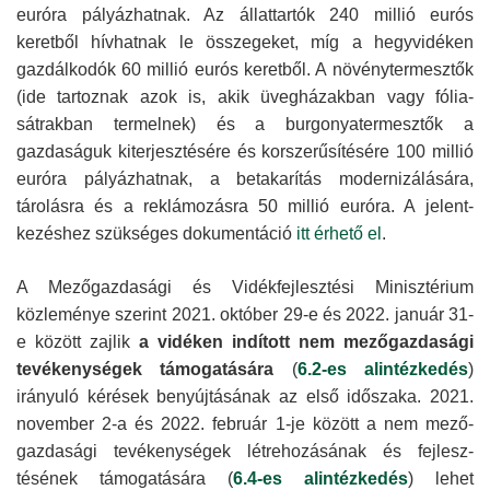
euróra pályáz­hatnak. Az állat­tartók 240 millió eurós
keretből hívhatnak le összegeket, míg a hegy­vidéken
gazdálkodók 60 millió eurós keretből. A növény­termesztők
(ide tartoznak azok is, akik üveg­házakban vagy fólia­
sátrakban termelnek) és a burgonya­termesztők a
gazdaságuk kiterjesz­tésére és korszerű­sítésére 100 millió
euróra pályázhatnak, a betakarítás moderni­zálására,
tárolásra és a reklámozásra 50 millió euróra. A jelent­
kezéshez szükséges dokumen­táció
itt érhető el
.
A Mezőgazdasági és Vidék­fejlesztési Minisz­térium
közleménye szerint 2021. október 29-e és 2022. január 31-
e között zajlik
a vidéken indított nem mező­gazdasági
tevékeny­ségek támogatására
(
6.2-es alintézkedés
)
irányuló kérések benyújtá­sának az első időszaka. 2021.
november 2-a és 2022. február 1-je között a nem mező­
gazdasági tevékeny­ségek létreho­zásának és fejlesz­
tésének támoga­tására (
6.4-es alintézkedés
) lehet