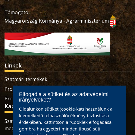
Támogató:
Magyarország Kormánya - Agrárminisztérium
Linkek
Szatmári termékek
Produse sătmărene
Elfogadja a sütiket és az adatvédelmi
Pro Economica Alapítvány
irányelveket?
Kapcsolat
Oldalunkon sütiket (cookie-kat) használunk a
kiemelkedő felhasználói élmény biztosítása
Szatmárnémeti, Retezatului utca, 32 szám, Szatmár
érdekében. Kattintson a "Cookiek elfogadása"
megye
gombra ha egyetért minden típusú süti