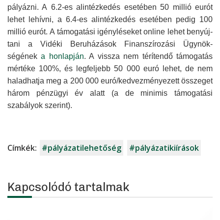
pályázni. A 6.2-es alintéz­kedés esetében 50 millió eurót
lehet lehívni, a 6.4-es alintéz­kedés esetében pedig 100
millió eurót. A támo­gatási igény­léseket online lehet benyúj­
tani a Vidéki Beruhá­zások Finanszí­rozási Ügynök­
ségének
a honlapján
. A vissza nem térítendő támogatás
mértéke 100%, és legfeljebb 50 000 euró lehet, de nem
haladhatja meg a 200 000 euró/kedvez­ményezett összeget
három pénzügyi év alatt (a de minimis támogatási
szabályok szerint).
Címkék:
#pályázatilehetőség
#pályázatikiírások
Kapcsolódó tartalmak