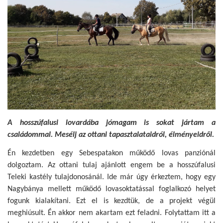
A hosszúfalusi lovardába jómagam is sokat jártam a
családommal. Mesélj az ottani tapasztalataidról, élményeidről.
Én kezdetben egy Sebespatakon működő lovas panziónál
dolgoztam. Az ottani tulaj ajánlott engem be a hosszúfalusi
Teleki kastély tulajdonosánál. Ide már úgy érkeztem, hogy egy
Nagybánya mellett működő lovasoktatással foglalkozó helyet
fogunk kialakítani. Ezt el is kezdtük, de a projekt végül
meghiúsult. Én akkor nem akartam ezt feladni. Folytattam itt a