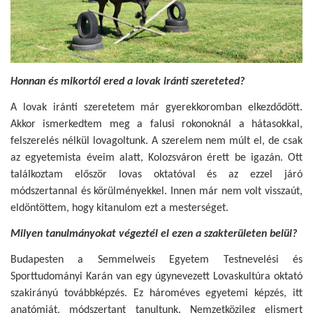
Honnan és mikortól ered a lovak iránti szereteted?
A lovak iránti szeretetem már gyerekkoromban elkezdődött.
Akkor ismerkedtem meg a falusi rokonoknál a hátasokkal,
felszerelés nélkül lovagoltunk. A szerelem nem múlt el, de csak
az egyetemista éveim alatt, Kolozsváron érett be igazán. Ott
találkoztam először lovas oktatóval és az ezzel járó
módszertannal és körülményekkel. Innen már nem volt visszaút,
eldöntöttem, hogy kitanulom ezt a mesterséget.
Milyen tanulmányokat végeztél el ezen a szakterületen belül?
Budapesten a Semmelweis Egyetem Testnevelési és
Sporttudományi Karán van egy úgynevezett Lovaskultúra oktató
szakirányú továbbképzés. Ez hároméves egyetemi képzés, itt
anatómiát, módszertant tanultunk. Nemzetközileg elismert