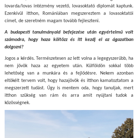
lovarda/lovas intézmény vezető, lovasoktató diplomát kaptunk.
Ezenkívül itthon, Romániában megszereztem a lovasoktatói
címet, de szeretném magam tovább fejleszteni.
A budapesti tanulmányaid befejezése után egyértelmű volt
számodra, hogy haza költözz és itt kezdj el az ágazatban
dolgozni?
Jogos a kérdés. Természetesen az lett volna a legegyszerűbb, ha
nem jövök haza az egyetem után. Külföldön sokkal több
lehetőség van a munkára és a fejlődésre. Nekem azonban
eltökélt tervem volt, hogy hazajövök és itthon kamatoztatom a
megszerzett tudást. Úgy is mentem oda, hogy tanuljak, mert
itthon szükség van rám és arra amit nyújtani tudok a
közösségnek.