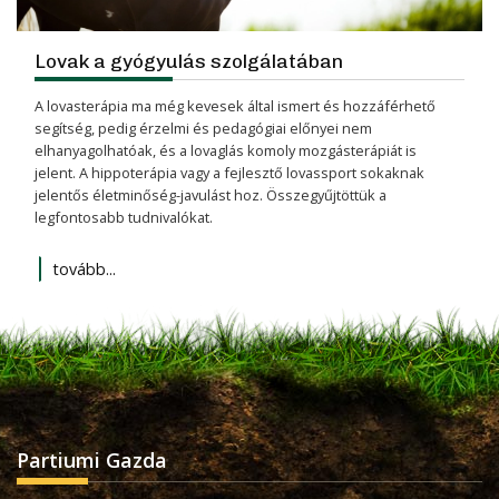
Lovak a gyógyulás szolgálatában
A lovasterápia ma még kevesek által ismert és hozzáférhető
segítség, pedig érzelmi és pedagógiai előnyei nem
elhanyagolhatóak, és a lovaglás komoly mozgásterápiát is
jelent. A hippoterápia vagy a fejlesztő lovassport sokaknak
jelentős életminőség-javulást hoz. Összegyűjtöttük a
legfontosabb tudnivalókat.
tovább...
Partiumi Gazda