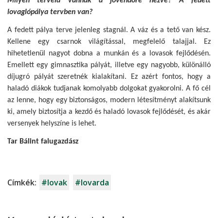
Milyen terveid vannak a jövendőre nézve? A fedett
lovaglópálya tervben van?
A fedett pálya terve jelenleg stagnál. A váz és a tető van kész.
Kellene egy csarnok világítással, megfelelő talajjal. Ez
hihetetlenül nagyot dobna a munkán és a lovasok fejlődésén.
Emellett egy gimnasztika pályát, illetve egy nagyobb, különálló
díjugró pályát szeretnék kialakítani. Ez azért fontos, hogy a
haladó diákok tudjanak komolyabb dolgokat gyakorolni. A fő cél
az lenne, hogy egy biztonságos, modern létesítményt alakítsunk
ki, amely biztosítja a kezdő és haladó lovasok fejlődését, és akár
versenyek helyszíne is lehet.
Tar Bálint falugazdász
Címkék:
#lovak
#lovarda