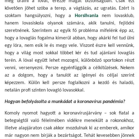
meg uralni a lovat, érezze magát biztonságban. Csak ezt
követően jöhet szóba a terep, a vágtázás, az ugratás. Ezért is
szoktam hangsúlyozni, hogy a
Horsilvania
nem lovasklub,
hanem lovasiskola olyanok számára, akik tanulni, fejlődni
szeretnének. Szerintem az egyik fő probléma mifelénk épp az,
hogy a lovaglás fogalma kimerül abban, hogy akárki fel tud ülni
egy lóra, nem esik le és megy vele. Viszont észre kell vennünk,
hogy a világ most sokkal többet kér és tud ajánlani lovaglás
terén. A lóval együtt lehet mozogni, különböző sportokon részt
venni, versenyezni. Persze egyénfüggők a célkitűzések. Nekem
az a dolgom, hogy a tanulót az igényei és céljai szerint
képezzem. Külön kell persze foglalkozni a kezdő és haladó,
netalán profi szinten lovagló lovasokkal.
Hogyan befolyásolta a munkádat a koronavírus pandémia?
Komoly nyomot hagyott a koronavírusjárvány – sok fiatal a
betegségtől való félelmében vidékre menekült a rokonokhoz,
illetve alapjáraton csak akkor mozdulnak ki az emberek, amikor
már nagyon nem bírják a bezártságot. Tehát kevesebben jönnek