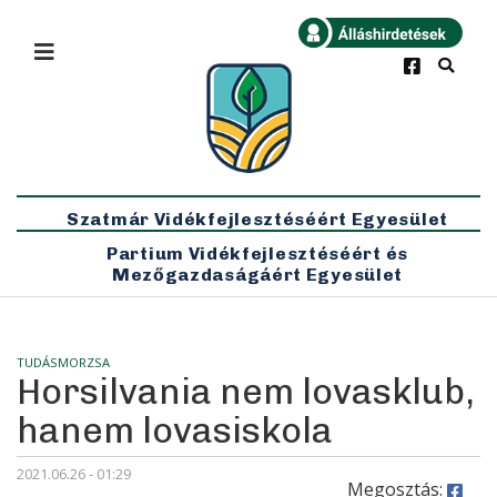
×
Bármikor
Legfrissebb
Szatmár Vidékfejlesztéséért Egyesület
Partium Vidékfejlesztéséért és
Mezőgazdaságáért Egyesület
TUDÁSMORZSA
Horsilvania nem lovasklub,
hanem lovasiskola
2021.06.26 - 01:29
Megosztás: