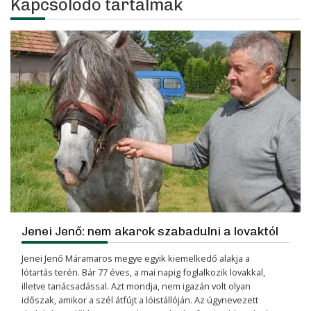
Kapcsolódó tartalmak
Jenei Jenő: nem akarok szabadulni a lovaktól
Jenei Jenő Máramaros megye egyik kiemelkedő alakja a
lótartás terén. Bár 77 éves, a mai napig foglalkozik lovakkal,
illetve tanácsadással. Azt mondja, nem igazán volt olyan
időszak, amikor a szél átfújt a lóistállóján. Az úgynevezett