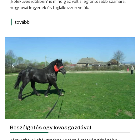
„kolektíves időkben” is mindig az volt a legfontosabb számára,
hogy lovai legyenek és foglalkozzon velük.
tovább...
Beszélgetés egy lovasgazdával
Pécsi Mihály, koltói gazdának egész életét végigkísérték a