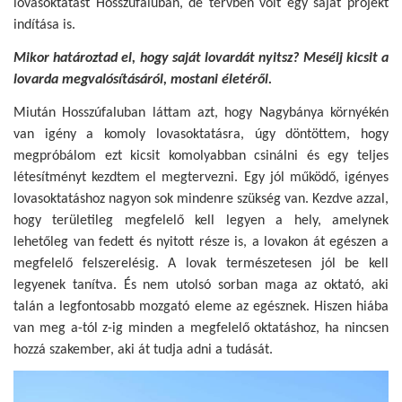
lovasoktatást Hosszúfaluban, de tervben volt egy saját projekt
indítása is.
Mikor határoztad el, hogy saját lovardát nyitsz? Mesélj kicsit a
lovarda megvalósításáról, mostani életéről.
Miután Hosszúfaluban láttam azt, hogy Nagybánya környékén
van igény a komoly lovasoktatásra, úgy döntöttem, hogy
megpróbálom ezt kicsit komolyabban csinálni és egy teljes
létesítményt kezdtem el megtervezni. Egy jól működő, igényes
lovasoktatáshoz nagyon sok mindenre szükség van. Kezdve azzal,
hogy területileg megfelelő kell legyen a hely, amelynek
lehetőleg van fedett és nyitott része is, a lovakon át egészen a
megfelelő felszerelésig. A lovak természetesen jól be kell
legyenek tanítva. És nem utolsó sorban maga az oktató, aki
talán a legfontosabb mozgató eleme az egésznek. Hiszen hiába
van meg a-tól z-ig minden a megfelelő oktatáshoz, ha nincsen
hozzá szakember, aki át tudja adni a tudását.