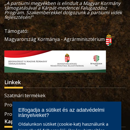
„A partiumi megyékben is elindult a Magyar Kormány
támogatásával a Kárpát-medencei Falugazdász
Program. Szakemberekkel dolgozunk a partiumi vidék
fejlesztésén!"
Támogató:
Magyarország Kormánya - Agrárminisztérium
Linkek
Szatmári termékek
Produse sătmărene
Elfogadja a sütiket és az adatvédelmi
Pro Economica Alapítvány
irányelveket?
Kapcsolat
Oldalunkon sütiket (cookie-kat) használunk a