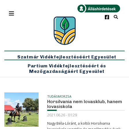
×
Bármikor
Legfrissebb
Szatmár Vidékfejlesztéséért Egyesület
Partium Vidékfejlesztéséért és
Mezőgazdaságáért Egyesület
TUDÁSMORZSA
Horsilvania nem lovasklub, hanem
lovasiskola
2021.06.26 - 01:29
Nagy Béla-Lóránt, a koltói Horsilvania