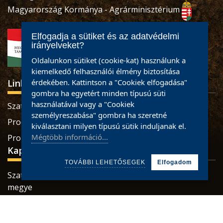
Magyarország Kormánya - Agrárminisztérium
Elfogadja a sütiket és az adatvédelmi
irányelveket?
Oldalunkon sütiket (cookie-kat) használunk a
kiemelkedő felhasználói élmény biztosítása
érdekében. Kattintson a "Cookiek elfogadása"
Linkek
gombra ha egyetért minden típusú süti
használatával vagy a "Cookiek
Szatmári termékek
személyreszabása" gombra ha szeretné
Produse sătmărene
kiválasztani milyen típusú sütik induljanak el.
Mégtöbb információ...
Pro Economica Alapítvány
Kapcsolat
TOVÁBBI LEHETŐSEGEK
Elfogadom
Szatmárnémeti, Retezatului utca, 32 szám, Szatmár
megye
Tel.: 0784465887 / 0733926673