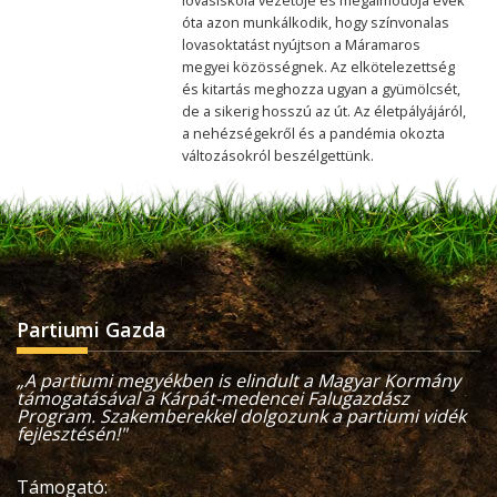
lovasiskola vezetője és megálmodója évek
óta azon munkálkodik, hogy színvonalas
lovasoktatást nyújtson a Máramaros
megyei közösségnek. Az elkötelezettség
és kitartás meghozza ugyan a gyümölcsét,
de a sikerig hosszú az út. Az életpályájáról,
a nehézségekről és a pandémia okozta
változásokról beszélgettünk.
Partiumi Gazda
„A partiumi megyékben is elindult a Magyar Kormány
támogatásával a Kárpát-medencei Falugazdász
Program. Szakemberekkel dolgozunk a partiumi vidék
fejlesztésén!"
Támogató: