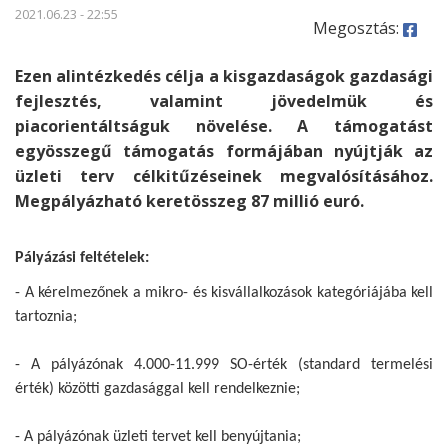
2021.06.23 - 22:55
Megosztás:
Ezen alintézkedés célja a kisgazdaságok gazdasági
fejlesztés, valamint jövedelmük és
piacorientáltságuk növelése. A támogatást
egyösszegű támogatás formájában nyújtják az
üzleti terv célkitűzéseinek megvalósításához.
Megpályázható keretösszeg 87 millió euró.
Pályázási feltételek:
- A kérelmezőnek a mikro- és kisvállalkozások kategóriájába kell
tartoznia;
- A pályázónak 4.000-11.999 SO-érték (standard termelési
érték) közötti gazdasággal kell rendelkeznie;
- A pályázónak üzleti tervet kell benyújtania;