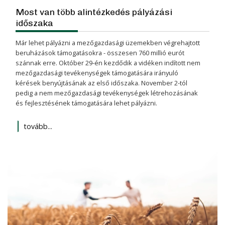
Most van több alintézkedés pályázási
időszaka
Már lehet pályázni a mező­gazdasági üzemekben végre­hajtott
beruhá­zások támo­gatásokra - összesen 760 millió eurót
szánnak erre. Október 29-én kezdődik a vidéken indított nem
mező­gazdasági tevékeny­ségek támogatására irányuló
kérések benyújtá­sának az első időszaka. November 2-tól
pedig a nem mező­gazdasági tevékeny­ségek létreho­zásának
és fejlesz­tésének támoga­tására lehet pályázni.
tovább...