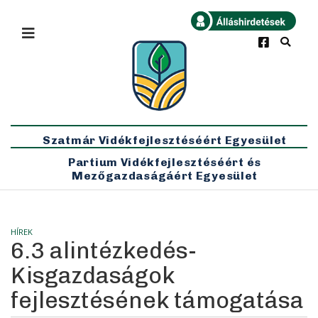
×
Bármikor
Legfrissebb
Szatmár Vidékfejlesztéséért Egyesület
Partium Vidékfejlesztéséért és
Mezőgazdaságáért Egyesület
HÍREK
6.3 alintézkedés-
Kisgazdaságok
fejlesztésének támogatása