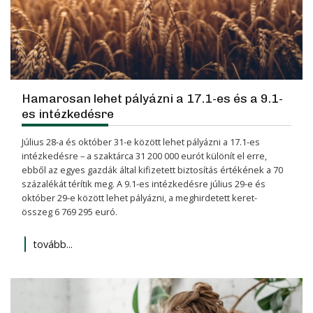
Hamarosan lehet pályázni a 17.1-es és a 9.1-
es intézkedésre
Július 28-a és október 31-e között lehet pályázni a 17.1-es
intéz­kedésre – a szaktárca 31 200 000 eurót különít el erre,
ebből az egyes gazdák által kifizetett biztosítás értékének a 70
százalékát térítik meg. A 9.1-es intéz­kedésre július 29-e és
október 29-e között lehet pályázni, a meghir­detett keret­
összeg 6 769 295 euró.
tovább...