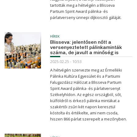
tartották meg a hétvégén a Blisseva
Partium Spirit Award pálinka- és
párlatverseny ünnepi díjkiosztó gáláját.
HÍREK
Blisseva: jelentősen nőtt a
versenyeztetett pálinkaminták
száma, de javult a minőség is
2025.02.25 - 10:53
A hétvégén szervezte meg az Érmelléki
Pálinka Kultúra Egyesület és a Partiumi
Falugazdász Hálózat a Blisseva Partium
Spirit Award pálinka- és párlatversenyt
Székelyhídon. Az egész országból, sőt,
külföldről is érkező pálinka mintákat a
szakértői zsűri két napon keresztül
kóstolta és értékelte, ami nem csoda,
hiszen 866 párlat szerepelt a mezőnyben.