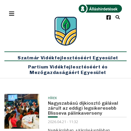
×
Bármikor
Legfrissebb
Szatmár Vidékfejlesztéséért Egyesület
Partium Vidékfejlesztéséért és
Mezőgazdaságáért Egyesület
HÍREK
Nagyszabású díjkiosztó gálával
zárult az eddigi legsikeresebb
Blisseva pálinkaverseny
2026.04.21 - 11:32
Nagykárolyban, a Károlyi-kastélyban