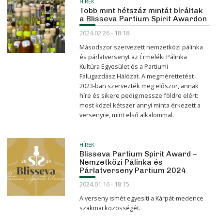
HÍREK
Több mint hétszáz mintát bíráltak
a Blisseva Partium Spirit Awardon
2024.02.26 - 18:18
Másodszor szervezett nemzetközi pálinka
és párlatversenyt az Érmeléki Pálinka
Kultúra Egyesület és a Partiumi
Falugazdász Hálózat. A megmérettetést
2023-ban szervezték meg először, annak
híre és sikere pedig messze földre elért:
most közel kétszer annyi minta érkezett a
versenyre, mint első alkalommal.
HÍREK
Blisseva Partium Spirit Award –
Nemzetközi Pálinka és
Párlatverseny Partium 2024
2024.01.16 - 18:15
A verseny ismét egyesíti a Kárpát-medence
szakmai közösségét.