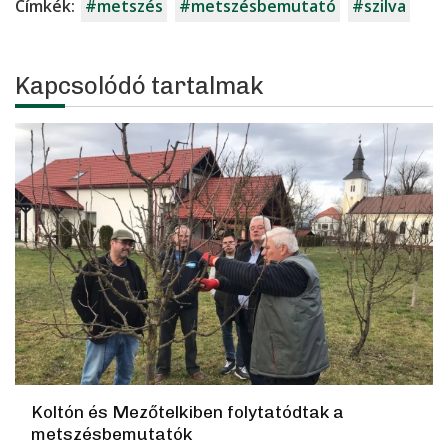
Címkék:
#metszés
#metszésbemutató
#szilva
Kapcsolódó tartalmak
Koltón és Mezőtelkiben folytatódtak a
metszésbemutatók