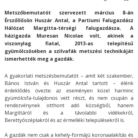
Metszőbemutatót szervezett március 8-án
Érszőllősön Huszár Antal, a Partiumi Falugazdász
Hálózat Margitta-térségi falugazdásza. A
házigazda Muresan Nicolae volt, akinek a
viszonylag fiatal, 2013-as telepítésű
gyümölcsösében a szilvafák metszési technikáját
ismerhették meg a gazdák.
A gyakorlati metszésbemutatót – amit két szakember,
Bános István és Huszár Antal tartott – élénk
érdeklődés övezte: az eseményen közel harminc
gyümölcsfa-tulajdonos vett részt, és nem csupán a
rendezvénynek otthont adó községből, hanem
Margittáról és a távolabbi vidékekről,
Berettyószéplakról és az érmelléki településekről is.
A gazdák nem csak a kehely-formájú koronaalakítás és