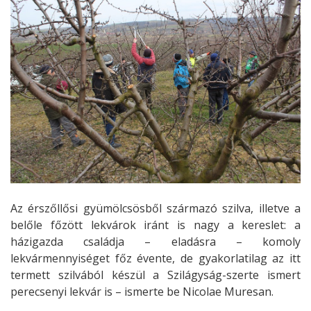
Az érszőllősi gyümölcsösből származó szilva, illetve a
belőle főzött lekvárok iránt is nagy a kereslet: a
házigazda családja – eladásra – komoly
lekvármennyiséget főz évente, de gyakorlatilag az itt
termett szilvából készül a Szilágyság-szerte ismert
perecsenyi lekvár is – ismerte be Nicolae Muresan.