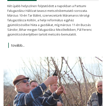
Két újabb helyszínen folytatódott a napokban a Partiumi
Falugazdász Hálózat tavaszi metszésbemutató-sorozata.
Március 10-én Tar Bálint, szervezetünk Máramaros térségi
falugazdásza Koltón, a helyi református egyház
gyümölcsösébe hívta a gazdákat, míg március 11-én Bucsás
Sándor, Bihar megyei falugazdász Mezőtelkiben, Pál Ferenc
gyümölcsöskertjében tartott metszés-bemutatót.
tovább...