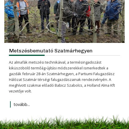
Metszésbemutató Szatmárhegyen
Az almafák metszési technikáival, a termésingadozást
kiküszöbölő termőág-újítási módszerekkel ismerkedtek a
gazdák február 28-án Szatmárhegyen, a Partiumi Falugazdász
Hálózat Szatmár térségi falugazdászainak rendezvényén. A
meghívott szakmai előadó Babicz Szabolcs, a Holland Alma Kft
vezetője volt.
tovább...