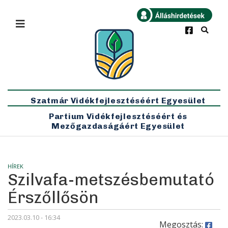
×
Bármikor
Legfrissebb
Szatmár Vidékfejlesztéséért Egyesület
Partium Vidékfejlesztéséért és
Mezőgazdaságáért Egyesület
HÍREK
Szilvafa-metszésbemutató
Érszőllősön
2023.03.10 - 16:34
Megosztás: