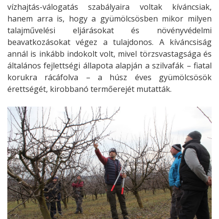
vízhajtás-válogatás szabályaira voltak kíváncsiak,
hanem arra is, hogy a gyümölcsösben mikor milyen
talajművelési eljárásokat és növényvédelmi
beavatkozásokat végez a tulajdonos. A kíváncsiság
annál is inkább indokolt volt, mivel törzsvastagsága és
általános fejlettségi állapota alapján a szilvafák – fiatal
korukra rácáfolva – a húsz éves gyümölcsösök
érettségét, kirobbanó termőerejét mutatták.