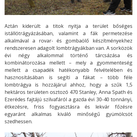
Aztán kiderült: a titok nyitja a terület bőséges
istállótrágyázásában, valamint a fák permetezése
alkalmával a rovar- és gombaölő készítményekhez
rendszeresen adagolt lombtrágyákban van. A sorközök
évi négy alkalommal történő tárcsázása és
kombinátorozása mellett – mely a gyommenteség
mellett a csapadék hatékonyabb felvételében és
hasznosításában is segíti a fákat – több féle
lombtrágya is hozzájárul ahhoz, hogy a szűk 1,5
hektáros területen osztozó 470 Stanley, Anna Spath és
Ezerédes fajtájú szilvafáról a gazda évi 30-40 tonnányi,
étkezésre, friss fogyasztásra és lekvár főzésre
egyaránt alkalmas kiváló minőségű gyümölcsöt
szedhessen.