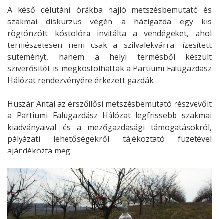
A késő délutáni órákba hajló metszésbemutató és
szakmai diskurzus végén a házigazda egy kis
rögtönzött kóstolóra invitálta a vendégeket, ahol
természetesen nem csak a szilvalekvárral ízesített
süteményt, hanem a helyi termésből készült
szíverősítőt is megkóstolhatták a Partiumi Falugazdász
Hálózat rendezvényére érkezett gazdák.
Huszár Antal az érszőllősi metszésbemutató részvevőit
a Partiumi Falugazdász Hálózat legfrissebb szakmai
kiadványaival és a mezőgazdasági támogatásokról,
pályázati lehetőségekről tájékoztató füzetével
ajándékozta meg.