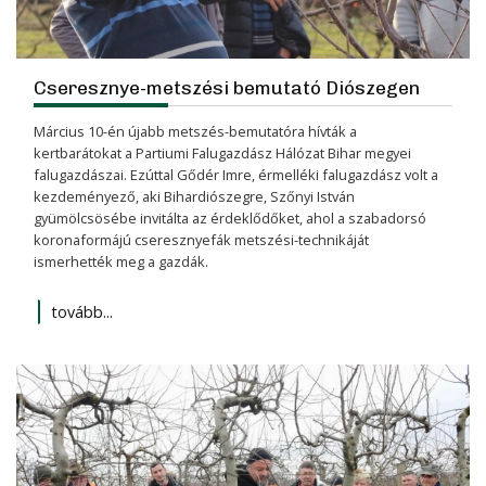
Cseresznye-metszési bemutató Diószegen
Március 10-én újabb metszés-bemutatóra hívták a
kertbarátokat a Partiumi Falugazdász Hálózat Bihar megyei
falugazdászai. Ezúttal Gődér Imre, érmelléki falugazdász volt a
kezdeményező, aki Bihardiószegre, Szőnyi István
gyümölcsösébe invitálta az érdeklődőket, ahol a szabadorsó
koronaformájú cseresznyefák metszési-technikáját
ismerhették meg a gazdák.
tovább...