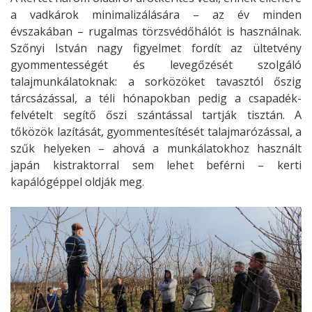
a vadkárok minimalizálására – az év minden
évszakában – rugalmas törzsvédőhálót is használnak.
Szőnyi István nagy figyelmet fordít az ültetvény
gyommentességét és levegőzését szolgáló
talajmunkálatoknak: a sorközöket tavasztól őszig
tárcsázással, a téli hónapokban pedig a csapadék-
felvételt segítő őszi szántással tartják tisztán. A
tőközök lazítását, gyommentesítését talajmarózással, a
szűk helyeken – ahová a munkálatokhoz használt
japán kistraktorral sem lehet beférni – kerti
kapálógéppel oldják meg.