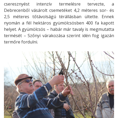
cseresznyést intenzív termelésre tervezte, a
Debrecenből vásárolt csemetéket 4,2 méteres sor- és
2,5 méteres tőtávolságú térállásban ültette. Ennek
nyomán a fél hektáros gyümölcsösben 400 fa kapott
helyet. A gyümölcsös – habár már tavaly is megmutatta
termését – Szőnyi várakozása szerint idén fog igazán
termőre fordulni.