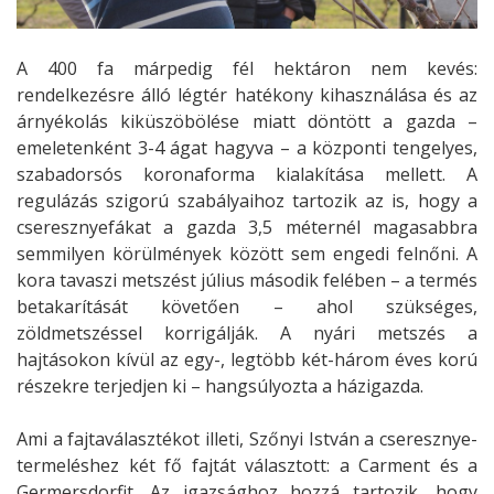
A 400 fa márpedig fél hektáron nem kevés:
rendelkezésre álló légtér hatékony kihasználása és az
árnyékolás kiküszöbölése miatt döntött a gazda –
emeletenként 3-4 ágat hagyva – a központi tengelyes,
szabadorsós koronaforma kialakítása mellett. A
regulázás szigorú szabályaihoz tartozik az is, hogy a
cseresznyefákat a gazda 3,5 méternél magasabbra
semmilyen körülmények között sem engedi felnőni. A
kora tavaszi metszést július második felében – a termés
betakarítását követően – ahol szükséges,
zöldmetszéssel korrigálják. A nyári metszés a
hajtásokon kívül az egy-, legtöbb két-három éves korú
részekre terjedjen ki – hangsúlyozta a házigazda.
Ami a fajtaválasztékot illeti, Szőnyi István a cseresznye-
termeléshez két fő fajtát választott: a Carment és a
Germersdorfit. Az igazsághoz hozzá tartozik, hogy