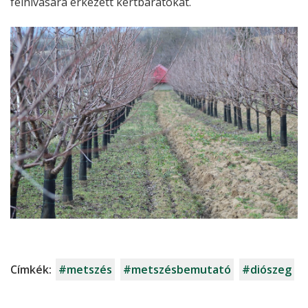
felhívására érkezett kertbarátokat.
Címkék:
#metszés
#metszésbemutató
#diószeg