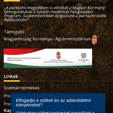
„A partiumi megyékben is elindult a Magyar Kormány
támogatásával a Kárpát-medencei Falugazdász
Program. Szakemberekkel dolgozunk a partiumi vidék
fejlesztésén!"
Támogató:
Magyarország Kormánya - Agrárminisztérium
Linkek
Szatmári termékek
Produse sătmărene
Elfogadja a sütiket és az adatvédelmi
Pro Economica Alapítvány
irányelveket?
Kapcsolat
Oldalunkon sütiket (cookie-kat) használunk a