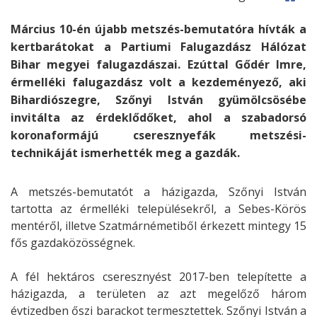
Március 10-én újabb metszés-bemutatóra hívták a
kertbarátokat a Partiumi Falugazdász Hálózat
Bihar megyei falugazdászai. Ezúttal Gődér Imre,
érmelléki falugazdász volt a kezdeményező, aki
Bihardiószegre, Szőnyi István gyümölcsösébe
invitálta az érdeklődőket, ahol a szabadorsó
koronaformájú cseresznyefák metszési-
technikáját ismerhették meg a gazdák.
A metszés-bemutatót a házigazda, Szőnyi István
tartotta az érmelléki településekről, a Sebes-Körös
mentéről, illetve Szatmárnémetiből érkezett mintegy 15
fős gazdaközösségnek.
A fél hektáros cseresznyést 2017-ben telepítette a
házigazda, a területen az azt megelőző három
évtizedben őszi barackot termesztettek. Szőnyi István a