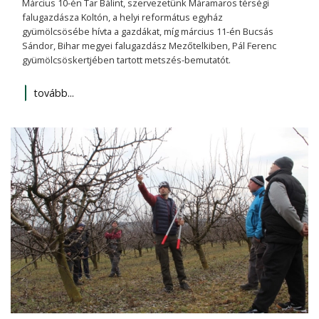
Március 10-én Tar Bálint, szervezetünk Máramaros térségi
falugazdásza Koltón, a helyi református egyház
gyümölcsösébe hívta a gazdákat, míg március 11-én Bucsás
Sándor, Bihar megyei falugazdász Mezőtelkiben, Pál Ferenc
gyümölcsöskertjében tartott metszés-bemutatót.
tovább...