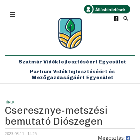
×
Bármikor
Legfrissebb
Szatmár Vidékfejlesztéséért Egyesület
Partium Vidékfejlesztéséért és
Mezőgazdaságáért Egyesület
HÍREK
Cseresznye-metszési
bemutató Diószegen
2023.03.11 - 14:25
Megosztás: