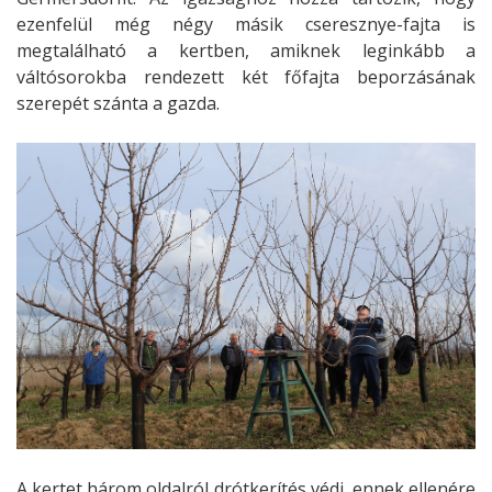
ezenfelül még négy másik cseresznye-fajta is
megtalálható a kertben, amiknek leginkább a
váltósorokba rendezett két főfajta beporzásának
szerepét szánta a gazda.
A kertet három oldalról drótkerítés védi, ennek ellenére