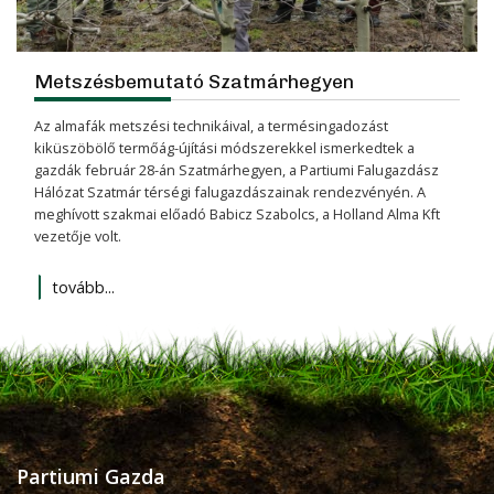
Metszésbemutató Szatmárhegyen
Az almafák metszési technikáival, a termésingadozást
kiküszöbölő termőág-újítási módszerekkel ismerkedtek a
gazdák február 28-án Szatmárhegyen, a Partiumi Falugazdász
Hálózat Szatmár térségi falugazdászainak rendezvényén. A
meghívott szakmai előadó Babicz Szabolcs, a Holland Alma Kft
vezetője volt.
tovább...
Partiumi Gazda