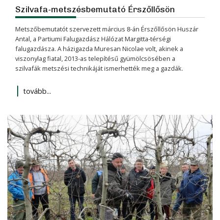
Szilvafa-metszésbemutató Érszőllősön
Metszőbemutatót szervezett március 8-án Érszőllősön Huszár
Antal, a Partiumi Falugazdász Hálózat Margitta-térségi
falugazdásza. A házigazda Muresan Nicolae volt, akinek a
viszonylag fiatal, 2013-as telepítésű gyümölcsösében a
szilvafák metszési technikáját ismerhették meg a gazdák.
tovább...