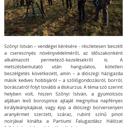
Szőnyi István – vendégei kérésére - részletesen beszélt
a cseresznyés növényvédelméről, az időszakonként
alkalmazott permetező-kezelésekről is. A
metszésbemutató után hangulatos, kötetlen
beszélgetés következett, amin – a diószegi házigazda
másik kedves hobbijáról – a szőlőgondozásról, borról,
borászatról folyt tovább a diskurzus. A téma szó szerint
helyben volt, hiszen Szőnyi István, a gyümölcsös
aljában levő borospince ajtaját megnyitva napfényes
királyleánykájával, vagy épp a diószegi borversenyen
aranyérmet szerzett, száraz, rubint színű pinot
noirjával kínálta a Partiumi Falugazdász Hálózat