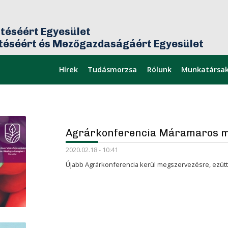
téséért Egyesület
ztéséért és Mezőgazdaságáért Egyesület
Hírek
Tudásmorzsa
Rólunk
Munkatársa
mikor
Legfrissebb
Agrárkonferencia Máramaros 
2020.02.18 - 10:41
Újabb Agrárkonferencia kerül megszervezésre, ezú