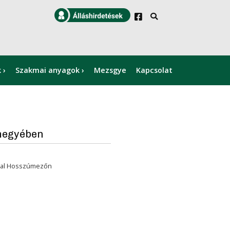
k
Szakmai anyagok
Mezsgye
Kapcsolat
×
megyében
ttal Hosszúmezőn