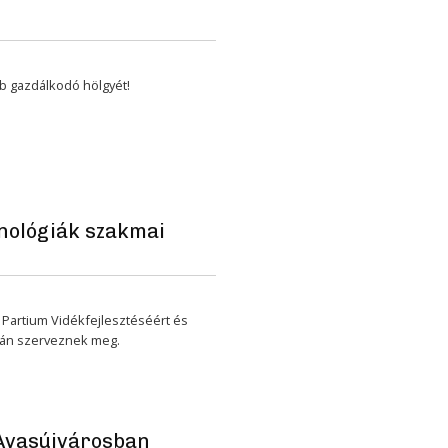
b gazdálkodó hölgyét!
nológiák szakmai
Partium Vidékfejlesztéséért és
tán szerveznek meg.
 Avasújvárosban