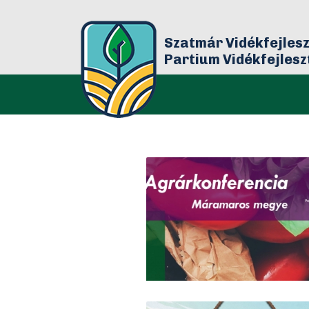
Szatmár Vidékfejlesz
Partium Vidékfejles
Bár