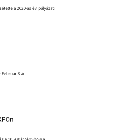
tette a 2020-as évi pályázati
 Február 8-án.
XPOn
és a 10. AgrárgépShow a