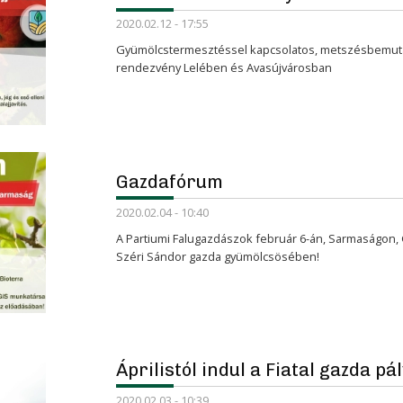
2020.02.12 - 17:55
Gyümölcstermesztéssel kapcsolatos, metszésbemuta
rendezvény Lelében és Avasújvárosban
Gazdafórum
2020.02.04 - 10:40
A Partiumi Falugazdászok február 6-án, Sarmaságon, 
Széri Sándor gazda gyümölcsösében!
Áprilistól indul a Fiatal gazda pá
2020.02.03 - 10:39