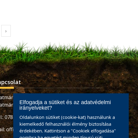
›
apcsolat
atmárnémeti, Retezatului utca, 32 szám,
Elfogadja a sütiket és az adatvédelmi
atmár megye
irányelveket?
l.: 0784465887 / 0733926673
Oldalunkon sütiket (cookie-kat) használunk a
kiemelkedő felhasználói élmény biztosítása
il:
office@partiumigazda.ro
érdekében. Kattintson a "Cookiek elfogadása"
gombra ha egyetért minden típusú süti