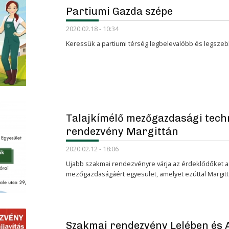
Partiumi Gazda szépe
2020.02.18 - 10:34
Keressük a partiumi térség legbelevalóbb és legszeb
Talajkímélő mezőgazdasági tech
rendezvény Margittán
2020.02.12 - 18:06
Ujabb szakmai rendezvényre várja az érdeklődőket a 
mezőgazdaságáért egyesület, amelyet ezúttal Margit
Szakmai rendezvény Lelében és