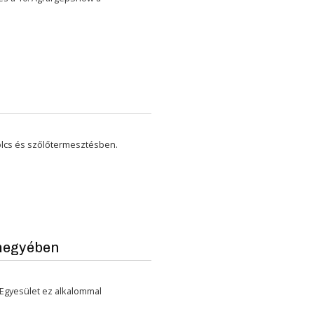
ölcs és szőlőtermesztésben.
megyében
Egyesület ez alkalommal