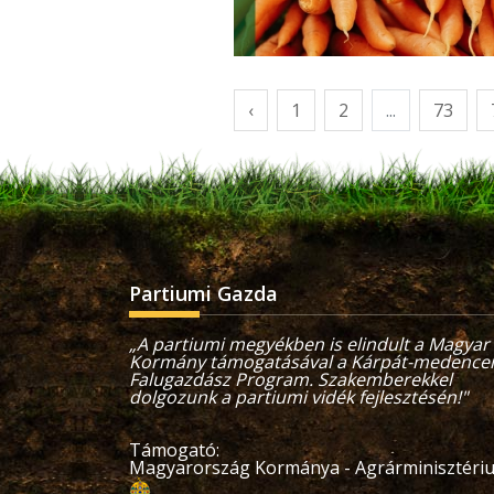
‹
1
2
...
73
Partiumi Gazda
„A partiumi megyékben is elindult a Magyar
Kormány támogatásával a Kárpát-medencei
Falugazdász Program. Szakemberekkel
dolgozunk a partiumi vidék fejlesztésén!"
Támogató:
Magyarország Kormánya - Agrárminisztér