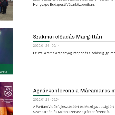
Hungexpo Budapesti Vásárközpontban.
Szakmai előadás Margittán
2020.01.24 - 00:14
Ezúttal a téma a tápanyagutánpótlás a zöldség, gyüm
Agrárkonferencia Máramaros 
2020.01.21 - 09:54
A Partium Vidékfejlesztéséért és Mezőgazdaságáért 
Szamsardón és Koltón szervez agrárkonferenciát.