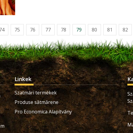
74
75
76
77
78
79
80
81
82
Linkek
K
Szatmári termékek
Sz
Sz
Produse sătmărene
Pro Economica Alapítvány
Te
Ma
ium