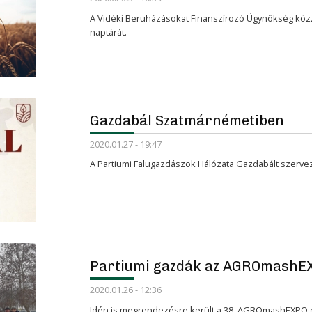
A Vidéki Beruházásokat Finanszírozó Ügynökség közzé
naptárát.
Gazdabál Szatmárnémetiben
2020.01.27 - 19:47
A Partiumi Falugazdászok Hálózata Gazdabált szervez
Partiumi gazdák az AGROmashE
2020.01.26 - 12:36
Idén is megrendezésre került a 38. AGROmashEXPO 