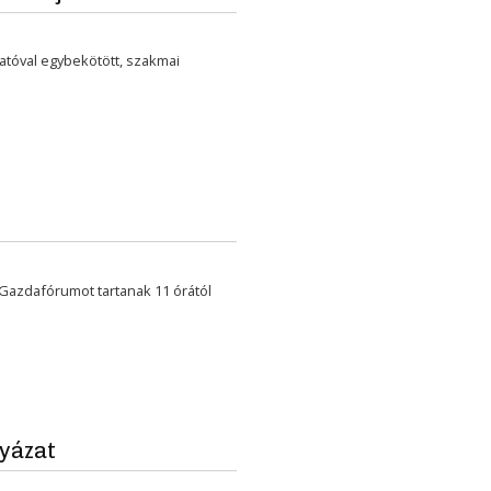
tóval egybekötött, szakmai
Gazdafórumot tartanak 11 órától
lyázat