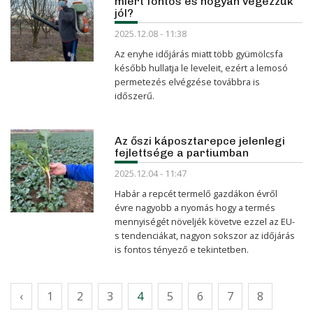
miért fontos és hogyan végezzük
jól?
2025.12.08 - 11:38
Az enyhe időjárás miatt több gyümölcsfa
később hullatja le leveleit, ezért a lemosó
permetezés elvégzése továbbra is
időszerű.
Az őszi káposztarepce jelenlegi
fejlettsége a partiumban
2025.12.04 - 11:47
Habár a repcét termelő gazdákon évről
évre nagyobb a nyomás hogy a termés
mennyiségét növeljék követve ezzel az EU-
s tendenciákat, nagyon sokszor az időjárás
is fontos tényező e tekintetben.
‹
1
2
3
4
5
6
7
8