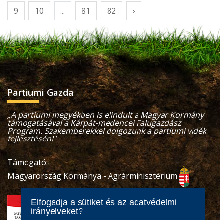
9
10
...
81
82
›
Partiumi Gazda
„A partiumi megyékben is elindult a Magyar Kormány
támogatásával a Kárpát-medencei Falugazdász
Program. Szakemberekkel dolgozunk a partiumi vidék
fejlesztésén!"
Támogató:
Magyarország Kormánya - Agrárminisztérium
Elfogadja a sütiket és az adatvédelmi
irányelveket?