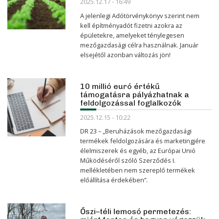
2025.12.17 - 16:49
A jelenlegi Adótörvénykönyv szerint nem
kell építményadót fizetni azokra az
épületekre, amelyeket ténylegesen
mezőgazdasági célra használnak. Január
elsejétől azonban változás jön!
10 millió euró értékű
támogatásra pályázhatnak a
feldolgozással foglalkozók
2025.12.15 - 10:22
DR 23 – „Beruházások mezőgazdasági
termékek feldolgozására és marketingjére
élelmiszerek és egyéb, az Európai Unió
Működéséről szóló Szerződés I.
mellékletében nem szereplő termékek
előállítása érdekében”.
Őszi–téli lemosó permetezés: