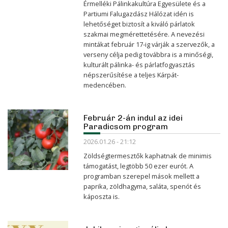
Érmelléki Pálinkakultúra Egyesülete és a
Partiumi Falugazdász Hálózat idén is
lehetőséget biztosít a kiváló párlatok
szakmai megmérettetésére. A nevezési
mintákat február 17-ig várják a szervezők, a
verseny célja pedig továbbra is a minőségi,
kulturált pálinka- és párlatfogyasztás
népszerűsítése a teljes Kárpát-
medencében.
Február 2-án indul az idei
Paradicsom program
2026.01.26 - 21:12
Zöldségtermesztők kaphatnak de minimis
támogatást, legtöbb 50 ezer eurót. A
programban szerepel mások mellett a
paprika, zöldhagyma, saláta, spenót és
káposzta is.