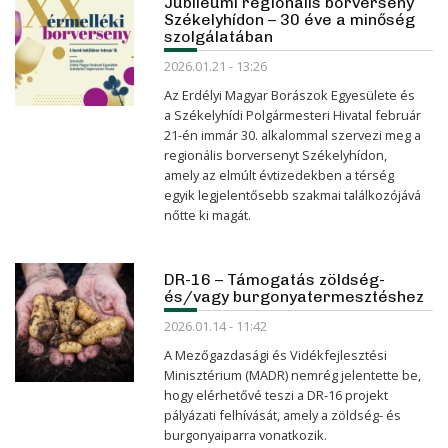
Jubileumi regionális borverseny
Székelyhídon – 30 éve a minőség
szolgálatában
2026.01.21 - 13:26
Az Erdélyi Magyar Borászok Egyesülete és
a Székelyhídi Polgármesteri Hivatal február
21-én immár 30. alkalommal szervezi meg a
regionális borversenyt Székelyhídon,
amely az elmúlt évtizedekben a térség
egyik legjelentősebb szakmai találkozójává
nőtte ki magát.
DR-16 – Támogatás zöldség-
és/vagy burgonyatermesztéshez
2026.01.14 - 11:42
A Mezőgazdasági és Vidékfejlesztési
Minisztérium (MADR) nemrég jelentette be,
hogy elérhetővé teszi a DR-16 projekt
pályázati felhívását, amely a zöldség- és
burgonyaiparra vonatkozik.