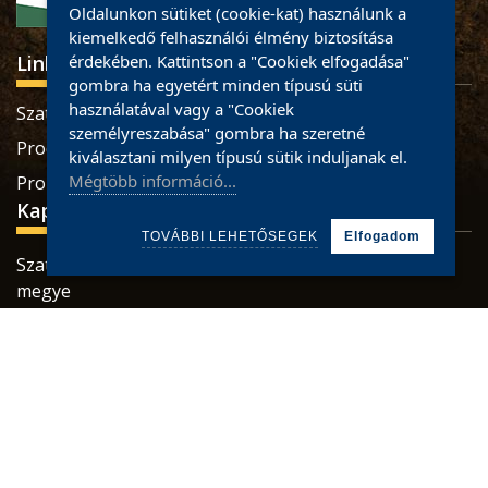
Oldalunkon sütiket (cookie-kat) használunk a
kiemelkedő felhasználói élmény biztosítása
Linkek
érdekében. Kattintson a "Cookiek elfogadása"
gombra ha egyetért minden típusú süti
használatával vagy a "Cookiek
Szatmári termékek
személyreszabása" gombra ha szeretné
Produse sătmărene
kiválasztani milyen típusú sütik induljanak el.
Mégtöbb információ...
Pro Economica Alapítvány
Kapcsolat
TOVÁBBI LEHETŐSEGEK
Elfogadom
Szatmárnémeti, Retezatului utca, 32 szám, Szatmár
megye
Tel.: 0784465887 / 0733926673
Mail:
office@partiumigazda.ro
© 2021 partiumigazda.ro
Powered by