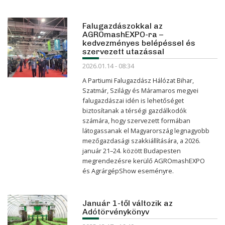
Falugazdászokkal az
AGROmashEXPO-ra –
kedvezményes belépéssel és
szervezett utazással
2026.01.14 - 08:34
A Partiumi Falugazdász Hálózat Bihar,
Szatmár, Szilágy és Máramaros megyei
falugazdászai idén is lehetőséget
biztosítanak a térségi gazdálkodók
számára, hogy szervezett formában
látogassanak el Magyarország legnagyobb
mezőgazdasági szakkiállítására, a 2026.
január 21–24. között Budapesten
megrendezésre kerülő AGROmashEXPO
és AgrárgépShow eseményre.
Január 1-től változik az
Adótörvénykönyv