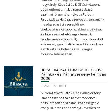
nagykárolyi Képzési és Kiállítási Központ
adott otthont annak a nagyszabású
szakmai fórumnak, melyet a Partium
Falugazdász Hálózat szervezett, térségünk
mezőgazdasági szereplőinek
tájékoztatása céljából az aktuális pályázati
és hitelezési lehetőségek terén. A
rendezvény célja az volt, hogy első kézből
származó, gyakorlati tanácsokkal segítse a
gazdákat a fejlődéshez szükséges
források lehívásában.
BLISSEVA PARTIUM SPIRITS – IV.
Pálinka- és Párlatverseny Felhívás
2026
2026.01.29 - 16:31
IV. Nemzetközi Pálinka- és Párlatverseny
ismét összehozza a Kárpát-medence
pálinkafőzőit és szakmai közösségét. A
tavalyi sikeres rendezvényt követően az