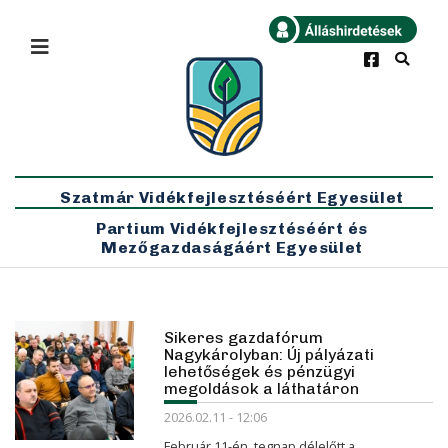
×
Bármikor
Legfrissebb
Szatmár Vidékfejlesztéséért Egyesület
Partium Vidékfejlesztéséért és
Mezőgazdaságáért Egyesület
Sikeres gazdafórum
Nagykárolyban: Új pályázati
lehetőségek és pénzügyi
megoldások a láthatáron
2026.02.11 - 12:06
Február 11-én, tegnap délelőtt a