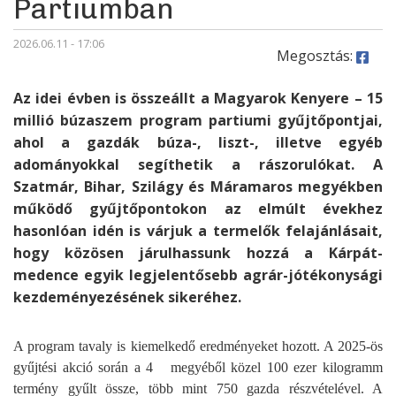
Partiumban
2026.06.11 - 17:06
Megosztás:
Az idei évben is összeállt a Magyarok Kenyere – 15
millió búzaszem program partiumi gyűjtőpontjai,
ahol a gazdák búza-, liszt-, illetve egyéb
adományokkal segíthetik a rászorulókat. A
Szatmár, Bihar, Szilágy és Máramaros megyékben
működő gyűjtőpontokon az elmúlt évekhez
hasonlóan idén is várjuk a termelők felajánlásait,
hogy közösen járulhassunk hozzá a Kárpát-
medence egyik legjelentősebb agrár-jótékonysági
kezdeményezésének sikeréhez.
A program tavaly is kiemelkedő eredményeket hozott. A 2025-ös
gyűjtési akció során a 4 megyéből közel 100 ezer kilogramm
termény gyűlt össze, több mint 750 gazda részvételével. A