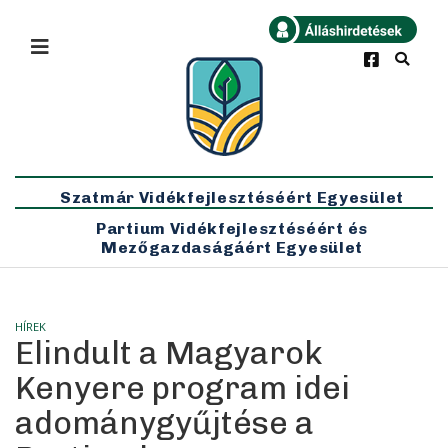
×
Bármikor
Legfrissebb
Szatmár Vidékfejlesztéséért Egyesület
Partium Vidékfejlesztéséért és
Mezőgazdaságáért Egyesület
HÍREK
Elindult a Magyarok
Kenyere program idei
adománygyűjtése a