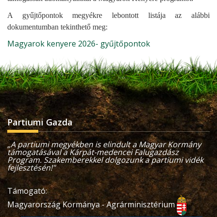
A gyűjtőpontok megyékre lebontott listája az alábbi
dokumentumban tekinthető meg:
Magyarok kenyere 2026- gyűjtőpontok
Partiumi Gazda
„A partiumi megyékben is elindult a Magyar Kormány
támogatásával a Kárpát-medencei Falugazdász
Program. Szakemberekkel dolgozunk a partiumi vidék
fejlesztésén!"
Támogató:
Magyarország Kormánya - Agrárminisztérium