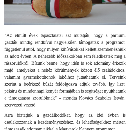
"Az elmúlt évek tapasztalatai azt mutatják, hogy a partiumi
gazdák mindig rendkívül nagylelkűen támogatták a programot,
függetlenül attól, hogy milyen kihívásokkal kellett szembenézniük
az adott évben. A nehezebb időszakokban sem feledkeztek meg a
rászorulókról. Bízunk benne, hogy idén is sok adomány érkezik
majd, amelyeket a nehéz körülmények között élő családokhoz,
valamint gyermekotthonok lakóihoz juttathatunk el. Terveink
szerint a beérkező búzát feldolgozva adjuk tovább, így liszt,
pékáru és mindennapi kenyér formájában is segítséget nyújthatunk
a támogatásra szorulóknak" – mondta Kovács Szabolcs István,
szervezeti vezető.
Arra biztatjuk a gazdálkodókat, hogy az idei évben is
csatlakozzanak a kezdeményezéshez, és lehetőségeikhez mérten
támogassák adományaikkal a Magyarok Kenyere programot.