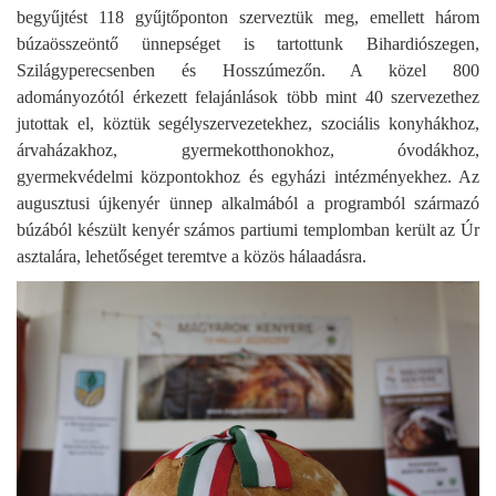
begyűjtést 118 gyűjtőponton szerveztük meg, emellett három
búzaösszeöntő ünnepséget is tartottunk Bihardiószegen,
Szilágyperecsenben és Hosszúmezőn. A közel 800
adományozótól érkezett felajánlások több mint 40 szervezethez
jutottak el, köztük segélyszervezetekhez, szociális konyhákhoz,
árvaházakhoz, gyermekotthonokhoz, óvodákhoz,
gyermekvédelmi központokhoz és egyházi intézményekhez. Az
augusztusi újkenyér ünnep alkalmából a programból származó
búzából készült kenyér számos partiumi templomban került az Úr
asztalára, lehetőséget teremtve a közös hálaadásra.