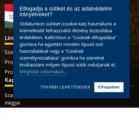
Elfogadja a sütiket és az adatvédelmi
irányelveket?
Oldalunkon sütiket (cookie-kat) használunk a
kiemelkedő felhasználói élmény biztosítása
Linkek
érdekében. Kattintson a "Cookiek elfogadása"
gombra ha egyetért minden típusú süti
használatával vagy a "Cookiek
Szatmári termékek
személyreszabása" gombra ha szeretné
Produse sătmărene
kiválasztani milyen típusú sütik induljanak el.
Mégtöbb információ...
Pro Economica Alapítvány
Kapcsolat
TOVÁBBI LEHETŐSEGEK
Elfogadom
Szatmárnémeti, Retezatului utca, 32 szám, Szatmár
megye
Tel.: 0784465887 / 0733926673
Mail:
office@partiumigazda.ro