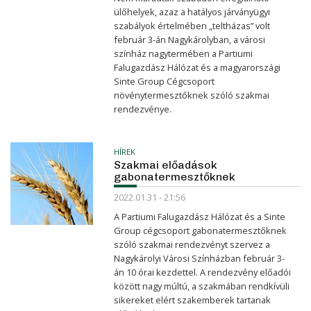
ülőhelyek, azaz a hatályos járványügyi
szabályok értelmében „teltházas” volt
február 3-án Nagykárolyban, a városi
színház nagytermében a Partiumi
Falugazdász Hálózat és a magyarországi
Sinte Group Cégcsoport
növénytermesztőknek szóló szakmai
rendezvénye.
HÍREK
Szakmai előadások
gabonatermesztőknek
2022.01.31 - 21:56
A Partiumi Falugazdász Hálózat és a Sinte
Group cégcsoport gabonatermesztőknek
szóló szakmai rendezvényt szervez a
Nagykárolyi Városi Színházban február 3-
án 10 órai kezdettel. A rendezvény előadói
között nagy múltú, a szakmában rendkívüli
sikereket elért szakemberek tartanak