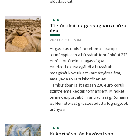
előadásokat.
HÍREK
Történelmi magasságban a búza
ára
2021.08.30 - 15:44
Augusztus utolsó hetében az európai
terménypiacon a búzaárak tonnánként 273
eurós történelmi magasságba
emelkedtek. Nagyjából a búzaárak
mozgását követik a takarmány­árpa árai,
amelyek a roueni kikötőben és
Hamburgban is átlagosan 230 euró körüli
szintre emelkedtek tonnánként. Mindkét
termék exportjából Franciaország, Románia
és Németország részesedett a legnagyobb
arányban.
HÍREK
Kukoricával és búzával van