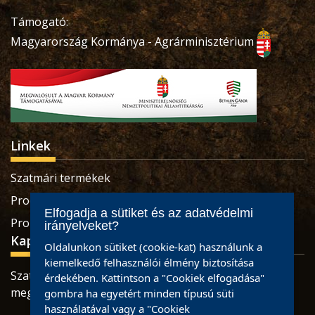
Támogató:
Magyarország Kormánya - Agrárminisztérium
Linkek
Szatmári termékek
Produse sătmărene
Elfogadja a sütiket és az adatvédelmi
Pro Economica Alapítvány
irányelveket?
Kapcsolat
Oldalunkon sütiket (cookie-kat) használunk a
kiemelkedő felhasználói élmény biztosítása
Szatmárnémeti, Retezatului utca, 32 szám, Szatmár
érdekében. Kattintson a "Cookiek elfogadása"
megye
gombra ha egyetért minden típusú süti
használatával vagy a "Cookiek