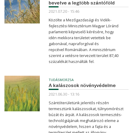
bevetve a legtöbb szántóföld
2021.07.20 - 15:46
Közölte a Mezőgazdasági és Vidék­
fejlesztési Minisztérium Magyar Lóránd
parlamenti képviselő kérésére, hogy
idén mekkora területet vetettek be
gabonával, napra­­forgóval és
repcével Romániában. A minisz­térium
szerint a vetésre tervezett terület 87,40
százalékát használták fel.
TUDÁSMORZSA
A kalászosok növényvédelme
2021.06.30 - 13:16
Szántóterületünk jelentős részén
termesztünk kalászosokat, túlnyomórészt
búzát és árpát. A kalászosok termesztés-
technológiájának meghatározó eleme a
növényvédelem, hiszen a fajta és a
termőterület mellett az állomány