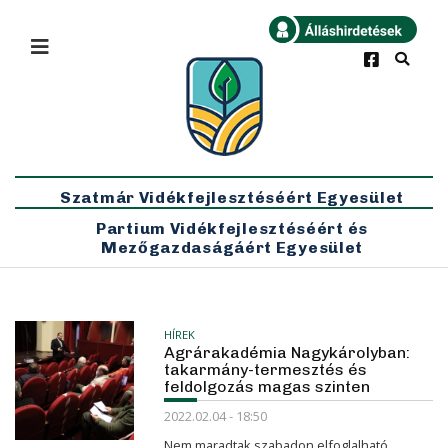
×
Bármikor
Legfrissebb
Szatmár Vidékfejlesztéséért Egyesület
Partium Vidékfejlesztéséért és
Mezőgazdaságáért Egyesület
HÍREK
Agrárakadémia Nagykárolyban:
takarmány-termesztés és
feldolgozás magas szinten
2022.02.04 - 18:50
Nem maradtak szabadon elfoglalható