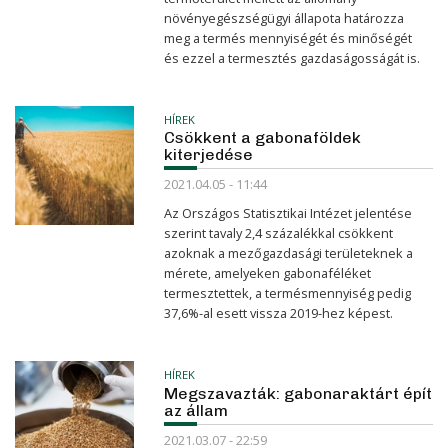
növényegészségügyi állapota határozza
meg a termés mennyiségét és minőségét
és ezzel a termesztés gazdaságosságát is.
HÍREK
Csökkent a gabonaföldek
kiterjedése
2021.04.05 - 11:44
Az Országos Statisztikai Intézet jelentése
szerint tavaly 2,4 százalékkal csökkent
azoknak a mező­gazdasági terüle­teknek a
mérete, amelyeken gabona­féléket
termesz­tettek, a termés­mennyiség pedig
37,6%-al esett vissza 2019-hez képest.
HÍREK
Megszavazták: gabonaraktárt épít
az állam
2021.03.07 - 22:59