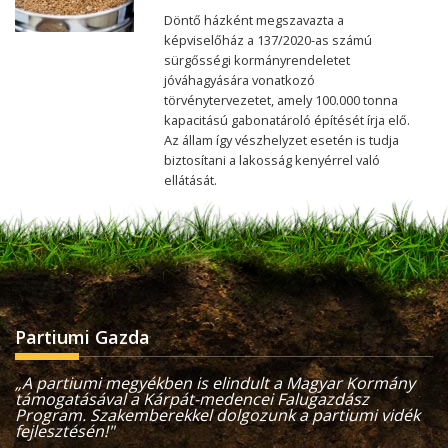
Döntő házként megszavazta a
képviselőház a 137/2020-as számú
sürgősségi kormányrendeletet
jóváhagyására vonatkozó
törvénytervezetet, amely 100.000 tonna
kapacitású gabonatároló építését írja elő.
Az állam így vészhelyzet esetén is tudja
biztosítani a lakosság kenyérrel való
ellátását.
Partiumi Gazda
„A partiumi megyékben is elindult a Magyar Kormány
támogatásával a Kárpát-medencei Falugazdász
Program. Szakemberekkel dolgozunk a partiumi vidék
fejlesztésén!"