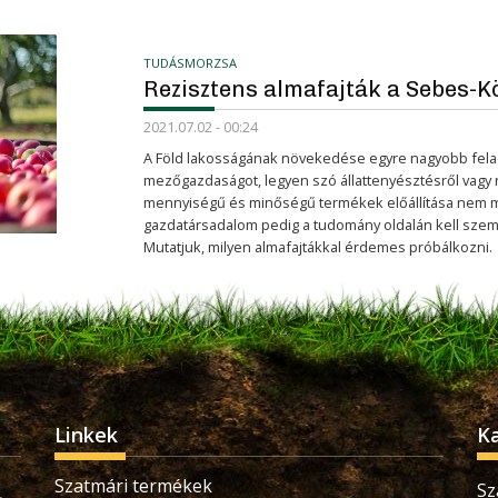
TUDÁSMORZSA
Rezisztens almafajták a Sebes-K
2021.07.02 - 00:24
A Föld lakosságának növekedése egyre nagyobb feladat
mezőgazdaságot, legyen szó állattenyésztésről vagy
mennyiségű és minőségű termékek előállítása nem m
gazdatársadalom pedig a tudomány oldalán kell szem
Mutatjuk, milyen almafajtákkal érdemes próbálkozni.
Linkek
K
Szatmári termékek
Sz