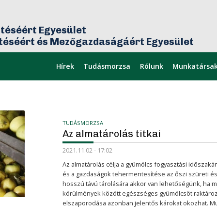
téséért Egyesület
ztéséért és Mezőgazdaságáért Egyesület
Hírek
Tudásmorzsa
Rólunk
Munkatársa
mikor
Legfrissebb
TUDÁSMORZSA
Az almatárolás titkai
2021.11.02 - 17:02
Az almatárolás célja a gyümölcs fogyasztási időszak
és a gazdaságok tehermentesítése az őszi szüreti és 
hosszú távú tárolására akkor van lehetőségünk, ha m
körülmények között egészséges gyümölcsöt raktároz
elszaporodása azonban jelentős károkat okozhat. Mutat