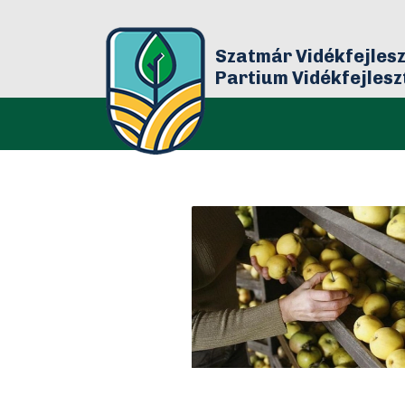
Szatmár Vidékfejlesz
Partium Vidékfejles
Bár