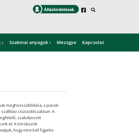
k
Szakmai anyagok
Mezsgye
Kapcsolat
×
ának meghosszabbítása, a piacok
szállítási csúcsidőszakban. A
egfelelő, szabályozott
unk el. A kórokozók
juk, hogy mire kell figyelni.