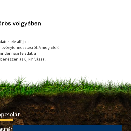
örös völgyében
ok elé állítja a
 növénytermesztésről. A megfelelő
indennapi feladat, a
benézzen az új kihívással.
apcsolat
atmárnémeti, Retezatului utca, 32 szám,