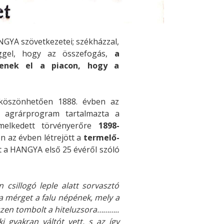
NGYA szövetkezetei; székházzal,
séggel, hogy az összefogás,
a
jenek el a piacon, hogy a
 köszönhetően 1888. évben az
s agrárprogram tartalmazta a
emelkedett törvényerőre
1898-
n az évben létrejött a
termelő-
at a HANGYA első 25 évéről szóló
csillogó leple alatt sorvasztó
 a mérget a falu népének, mely a
szen tombolt a hiteluzsora………..
i gyakran váltót vett, s az így