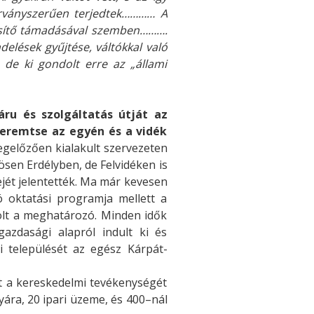
járványszerűen terjedtek………… A
isítő támadásával szemben……….
elések gyűjtése, váltókkal való
, de ki gondolt erre az „állami
áru és szolgáltatás útját az
teremtse az egyén és a vidék
egelőzően kialakult szervezeten
sen Erdélyben, de Felvidéken is
jét jelentették. Ma már kevesen
 oktatási programja mellett a
olt a meghatározó. Minden idők
azdasági alapról indult ki és
i települését az egész Kárpát-
t a kereskedelmi tevékenységét
yára, 20 ipari üzeme, és 400–nál