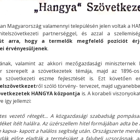
akban Magyarország valamennyi településén jelen voltak a HA
 hitelszövetkezeti partnerséggel, és azzal a szellemi
út arra, hogy a termelők megfelelő pozíciót ér
ei érvényesüljenek
.
ának, valamint az akkori mezőgazdasági miniszternek
r szerepelt a szövetkezetek témája, majd az 1896-o
a szövetkezeti eszme fejlesztését is. Ezt követően 
telszövetkezet
ről szóló törvény- tervezet, majd ugyanebbe
szövetkezetek HANGYA központja
is. A korabeli viszonyok
e így jellemzi:
etes vezető rétegét... A közgazdasági szabadság pompásan 
déket ítélt halálra. Az üzérszellem hitel formájában adta be
kapva- kapott a halálos segítség után. Országszerte meré
dák előre eladták a termésüket a falubeli uzsorásnak, ak