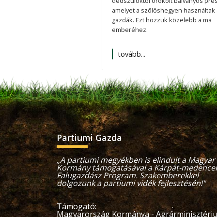
dédszülőktől örökölt bálványos prés
amelyet a szőlőshegyen használtak 
gazdák. Ezt hozzuk közelebb a ma
emberéhez.
tovább...
Partiumi Gazda
„A partiumi megyékben is elindult a Magyar
Kormány támogatásával a Kárpát-medencei
Falugazdász Program. Szakemberekkel
dolgozunk a partiumi vidék fejlesztésén!"
Támogató:
Magyarország Kormánya - Agrárminisztér