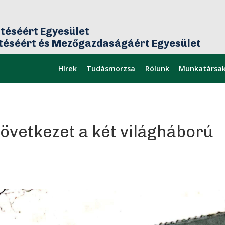
téséért Egyesület
ztéséért és Mezőgazdaságáért Egyesület
Hírek
Tudásmorzsa
Rólunk
Munkatársa
mikor
Legfrissebb
övetkezet a két világháború