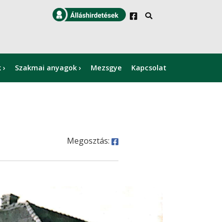
k
Szakmai anyagok
Mezsgye
Kapcsolat
×
Megosztás: