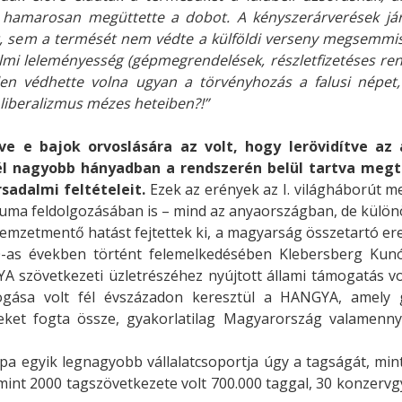
ött hamarosan megüttette a dobot. A kényszerárverések 
t, sem a termését nem védte a külföldi verseny megsemm
lmi leleményesség (gépmegrendelések, részletfizetéses rend
ellen védhette volna ugyan a törvényhozás a falusi népet
liberalizmus mézes heteiben?!”
e e bajok orvoslására az volt, hogy lerövidítve az 
él nagyobb hányadban a rendszerén belül tartva meg
sadalmi feltételeit.
Ezek az erények az I. világháborút m
auma feldolgozásában is – mind az anyaországban, de különö
nemzetmentő hatást fejtettek ki, a magyarság összetartó ere
-as években történt felemelkedésében Klebersberg Kunó
A szövetkezeti üzletrészéhez nyújtott állami támogatás v
gása volt fél évszázadon keresztül a HANGYA, amely g
eket fogta össze, gyakorlatilag Magyarország valamenny
pa egyik legnagyobb vállalatcsoportja úgy a tagságát, min
mint 2000 tagszövetkezete volt 700.000 taggal, 30 konzervg