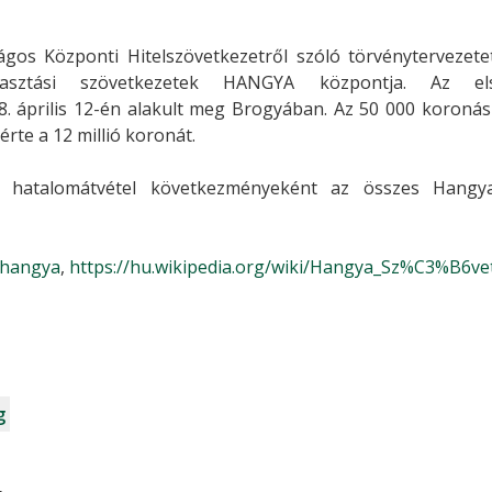
gos Központi Hitelszövetkezetről szóló törvénytervezetet
gyasztási szövetkezetek HANGYA központja. Az el
 április 12-én alakult meg Brogyában. Az 50 000 koronás a
érte a 12 millió koronát.
atalomátvétel következményeként az összes Hangya 
/hangya
,
https://hu.wikipedia.org/wiki/Hangya_Sz%C3%B6ve
g