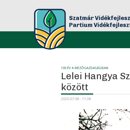
Szatmár Vidékfejlesz
Partium Vidékfejles
Bár
100 ÉV A MEZŐGAZDASÁGBAN
Lelei Hangya Sz
között
2020.07.08 - 11:38