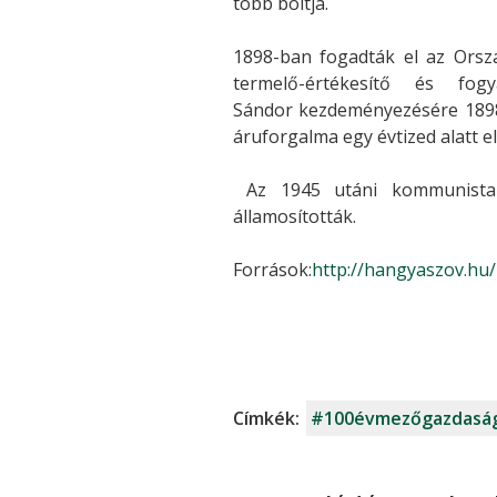
több boltja.
1898-ban fogadták el az Orszá
termelő-értékesítő és fo
Sándor kezdeményezésére 1898.
áruforgalma egy évtized alatt el
Az 1945 utáni kommunista h
államosították.
Források:
http://hangyaszov.hu
Címkék:
#100évmezőgazdasá