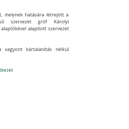
, melynek hatására létrejött a
ső szervezet gróf Károlyi
laptőkével alapított szervezet
vagyont kártalanítás nélkül
tkezet