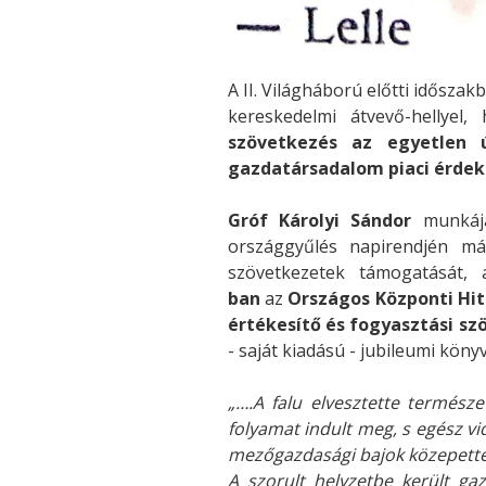
A II. Világháború előtti idősz
kereskedelmi átvevő-hellyel,
szövetkezés az egyetlen 
gazdatársadalom piaci érdek
Gróf Károlyi Sándor
munkáj
országgyűlés napirendjén má
szövetkezetek támogatását, 
ban
az
Országos Központi Hi
értékesítő és fogyasztási 
- saját kiadású - jubileumi könyv
„….A falu elvesztette termész
folyamat indult meg, s egész vi
mezőgazdasági bajok közepette 
A szorult helyzetbe került gaz