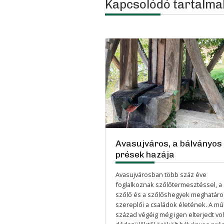
Kapcsolódó tartalma
Avasujváros, a bálványos
prések hazája
Avasujvárosban több száz éve
foglalkoznak szőlőtermesztéssel, a
szőlő és a szőlőshegyek meghatár
szereplői a családok életének. A múl
század végéig még igen elterjedt vol