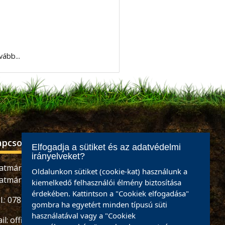
vább...
apcsolat
Elfogadja a sütiket és az adatvédelmi
irányelveket?
atmárnémeti, Retezatului utca, 32 szám,
Oldalunkon sütiket (cookie-kat) használunk a
atmár megye
kiemelkedő felhasználói élmény biztosítása
érdekében. Kattintson a "Cookiek elfogadása"
l.: 0784465887 / 0733926673
gombra ha egyetért minden típusú süti
használatával vagy a "Cookiek
il:
office@partiumigazda.ro