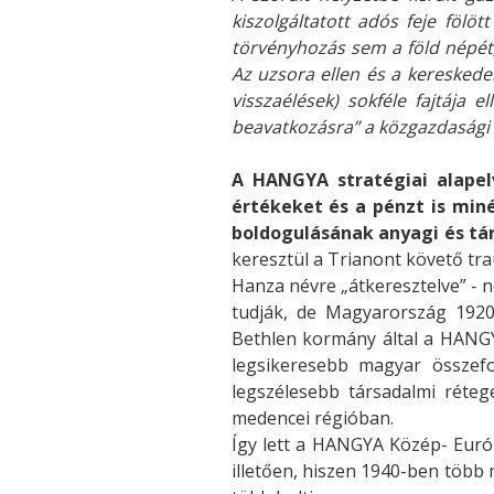
kiszolgáltatott adós feje föl
törvényhozás sem a föld népé
Az uzsora ellen és a kereskede
visszaélések) sokféle fajtája 
beavatkozásra” a közgazdasági 
A HANGYA stratégiai alapelv
értékeket és a pénzt is min
boldogulásának anyagi és tár
keresztül a Trianont követő tr
Hanza névre „átkeresztelve” - 
tudják, de Magyarország 1920
Bethlen kormány által a HANGY
legsikeresebb magyar összefo
legszélesebb társadalmi réteg
medencei régióban.
Így lett a HANGYA Közép- Euró
illetően, hiszen 1940-ben több 