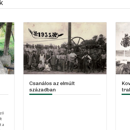
k
Csanálos az elmúlt
Kov
században
tra
ozó
t
t a