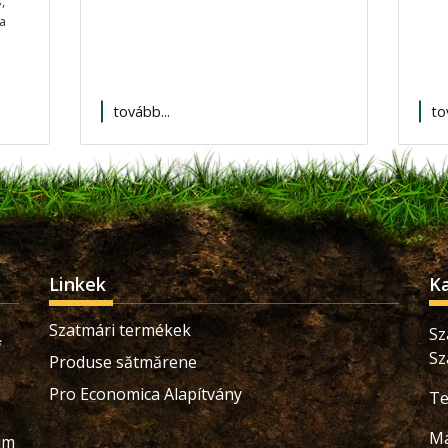
,
a
tovább...
to
Linkek
K
Szatmári termékek
Sz
Sz
Produse sătmărene
Pro Economica Alapítvány
Te
Ma
ium