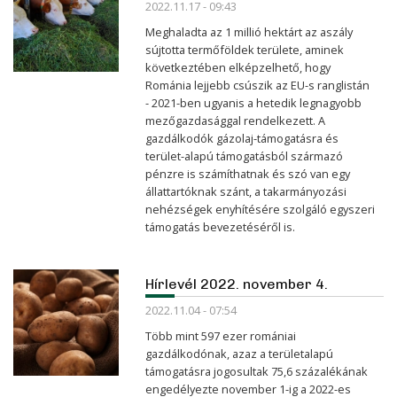
2022.11.17 - 09:43
Meghaladta az 1 millió hektárt az aszály
sújtotta termőföldek területe, aminek
következtében elképzelhető, hogy
Románia lejjebb csúszik az EU-s ranglistán
- 2021-ben ugyanis a hetedik legnagyobb
mezőgazdasággal rendelkezett. A
gazdálkodók gázolaj-támogatásra és
terület-alapú támogatásból származó
pénzre is számíthatnak és szó van egy
állattartóknak szánt, a takarmányozási
nehézségek enyhítésére szolgáló egyszeri
támogatás bevezetéséről is.
Hírlevél 2022. november 4.
2022.11.04 - 07:54
Több mint 597 ezer romániai
gazdálkodónak, azaz a területalapú
támogatásra jogosultak 75,6 százalékának
engedélyezte november 1-ig a 2022-es