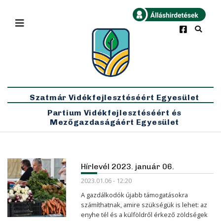
×
Bármikor
Legfrissebb
Szatmár Vidékfejlesztéséért Egyesület
Partium Vidékfejlesztéséért és
Mezőgazdaságáért Egyesület
Hírlevél 2023. január 06.
2023.01.06 - 12:20
A gazdálkodók újabb támogatásokra
számíthatnak, amire szükségük is lehet: az
enyhe tél és a külföldről érkező zöldségek