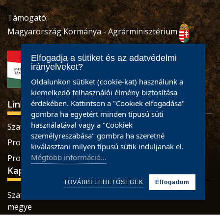
Támogató:
Magyarország Kormánya - Agrárminisztérium
Elfogadja a sütiket és az adatvédelmi
irányelveket?
Oldalunkon sütiket (cookie-kat) használunk a
kiemelkedő felhasználói élmény biztosítása
Linkek
érdekében. Kattintson a "Cookiek elfogadása"
gombra ha egyetért minden típusú süti
használatával vagy a "Cookiek
Szatmári termékek
személyreszabása" gombra ha szeretné
Produse sătmărene
kiválasztani milyen típusú sütik induljanak el.
Mégtöbb információ...
Pro Economica Alapítvány
Kapcsolat
TOVÁBBI LEHETŐSEGEK
Elfogadom
Szatmárnémeti, Retezatului utca, 32 szám, Szatmár
megye