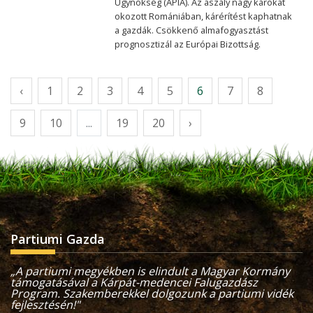
Ügynökség (APIA). Az aszály nagy károkat
okozott Romániában, kárérítést kaphatnak
a gazdák. Csökkenő almafogyasztást
prognosztizál az Európai Bizottság.
‹
1
2
3
4
5
6
7
8
9
10
...
19
20
›
Partiumi Gazda
„A partiumi megyékben is elindult a Magyar Kormány
támogatásával a Kárpát-medencei Falugazdász
Program. Szakemberekkel dolgozunk a partiumi vidék
fejlesztésén!"