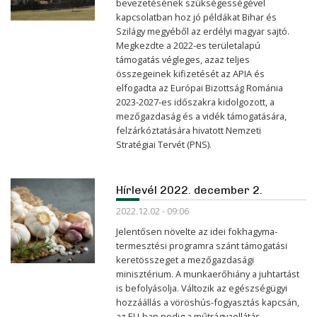
bevezetésének szükségességével
kapcsolatban hoz jó példákat Bihar és
Szilágy megyéből az erdélyi magyar sajtó.
Megkezdte a 2022-es területalapú
támogatás végleges, azaz teljes
összegeinek kifizetését az APIA és
elfogadta az Európai Bizottság Románia
2023-2027-es időszakra kidolgozott, a
mezőgazdaság és a vidék támogatására,
felzárkóztatására hivatott Nemzeti
Stratégiai Tervét (PNS).
Hírlevél 2022. december 2.
2022.12.02 - 09:06
Jelentősen növelte az idei fokhagyma-
termesztési programra szánt támogatási
keretösszeget a mezőgazdasági
minisztérium. A munkaerőhiány a juhtartást
is befolyásolja. Változik az egészségügyi
hozzáállás a vöröshús-fogyasztás kapcsán,
az EU-ban pedig a műtrágyaellátás