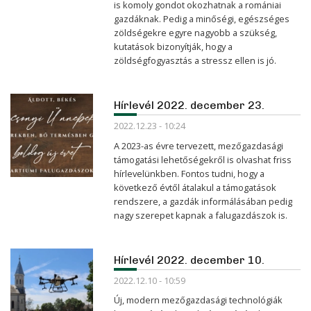
is komoly gondot okozhatnak a romániai
gazdáknak. Pedig a minőségi, egészséges
zöldségekre egyre nagyobb a szükség,
kutatások bizonyítják, hogy a
zöldségfogyasztás a stressz ellen is jó.
Hírlevél 2022. december 23.
2022.12.23 - 10:24
A 2023-as évre tervezett, mezőgazdasági
támogatási lehetőségekről is olvashat friss
hírlevelünkben. Fontos tudni, hogy a
következő évtől átalakul a támogatások
rendszere, a gazdák informálásában pedig
nagy szerepet kapnak a falugazdászok is.
Hírlevél 2022. december 10.
2022.12.10 - 10:59
Új, modern mezőgazdasági technológiák