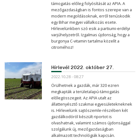
támogatás-előleg folyósítását az APIA. A
mezőgazdaságban is fontos szerepe van a
modern megoldásoknak, erről tenúskodik
egy Bihar megyei vállalkozás esete.
Hírlevelünkben szó esik a partiumi-erdélyi
varjúhelyzetről. Izgalmas újdonság, hogy a
burgonya C-vitamin tartalma közelít a
citroméhoz!
Hírlevél 2022. október 27.
2022.10.28 - 08:27
Örülhetnek a gazdák, már 320 ezren
megkapták a területalapú-támogatás
előlegösszegeit. Az APIA utalt az
állattenyésztő szakmai egyesületekneknek
is. Hírlevelünk sajtószemle-részében két
gazdálkodóról készült riportot is
olvashatnak, valamint számos újdonsággal
szolgálunk új, mezőgazdaságban
alkalmazott technológiák kapcsán.