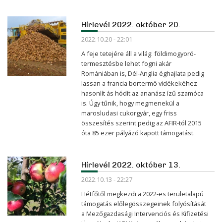
Hírlevél 2022. október 20.
2022.10.20 - 22:01
A feje tetejére áll a világ: földimogyoró-
termesztésbe lehet fogni akár
Romániában is, Dél-Anglia éghajlata pedig
lassan a francia bortermő vidékekéhez
hasonlít ás hódít az ananász ízű szamóca
is. Úgy tűnik, hogy megmenekül a
marosludasi cukorgyár, egy friss
összesítés szerint pedig az AFIR-tól 2015
óta 85 ezer pályázó kapott támogatást.
Hírlevél 2022. október 13.
2022.10.13 - 22:27
Hétfőtől megkezdi a 2022-es területalapú
támogatás előlegösszegeinek folyósítását
a Mezőgazdasági Intervenciós és Kifizetési