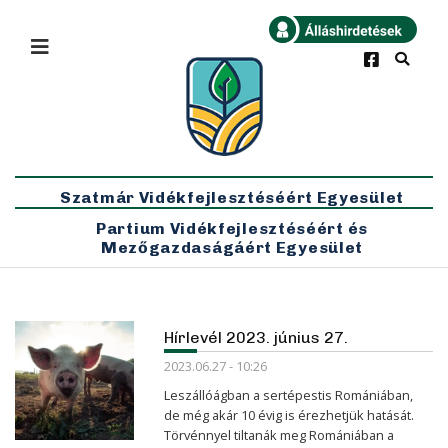
×
Bármikor
Legfrissebb
Szatmár Vidékfejlesztéséért Egyesület
Partium Vidékfejlesztéséért és
Mezőgazdaságáért Egyesület
Hírlevél 2023. június 27.
2023.06.27 - 10:26
Leszállóágban a sertépestis Romániában,
de még akár 10 évig is érezhetjük hatását.
Törvénnyel tiltanák meg Romániában a