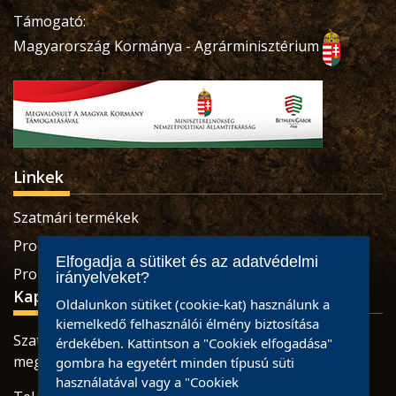
Támogató:
Magyarország Kormánya - Agrárminisztérium
Linkek
Szatmári termékek
Produse sătmărene
Elfogadja a sütiket és az adatvédelmi
Pro Economica Alapítvány
irányelveket?
Kapcsolat
Oldalunkon sütiket (cookie-kat) használunk a
kiemelkedő felhasználói élmény biztosítása
Szatmárnémeti, Retezatului utca, 32 szám, Szatmár
érdekében. Kattintson a "Cookiek elfogadása"
megye
gombra ha egyetért minden típusú süti
használatával vagy a "Cookiek