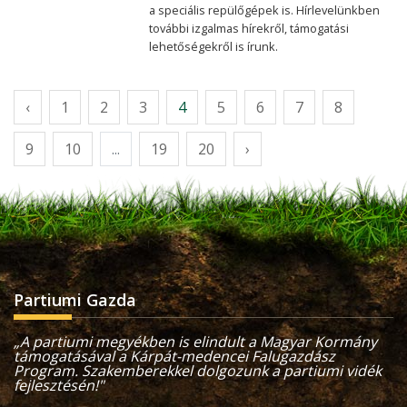
a speciális repülőgépek is. Hírlevelünkben
további izgalmas hírekről, támogatási
lehetőségekről is írunk.
‹
1
2
3
4
5
6
7
8
9
10
...
19
20
›
Partiumi Gazda
„A partiumi megyékben is elindult a Magyar Kormány
támogatásával a Kárpát-medencei Falugazdász
Program. Szakemberekkel dolgozunk a partiumi vidék
fejlesztésén!"