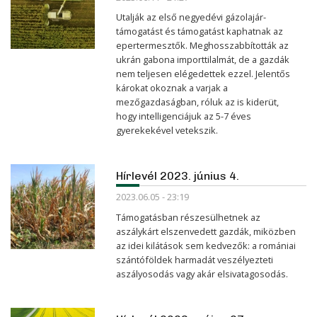
Utalják az első negyedévi gázolajár-
támogatást és támogatást kaphatnak az
epertermesztők. Meghosszabbították az
ukrán gabona importtilalmát, de a gazdák
nem teljesen elégedettek ezzel. Jelentős
károkat okoznak a varjak a
mezőgazdaságban, róluk az is kiderüt,
hogy intelligenciájuk az 5-7 éves
gyerekekével vetekszik.
Hírlevél 2023. június 4.
2023.06.05 - 23:19
Támogatásban részesülhetnek az
aszálykárt elszenvedett gazdák, miközben
az idei kilátások sem kedvezők: a romániai
szántóföldek harmadát veszélyezteti
aszályosodás vagy akár elsivatagosodás.