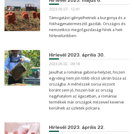
Hírlevél 2023. május 6.
2023.05.07 - 12:41
Támogatást igényelhetnek a burgonya és a
fokhagymatermesztő gazdák. Országos és
nemzetközi megzőgazdasági hírek a heti
hírlevelünkben.
Hírlevél 2023. április 30.
2023.05.02 - 09:18
Javulhat a romániai gabona-helyzet, hiszen
egy ideig nem jön több olcsó ukrán búza az
országba. A méhészek sorsa viszont
koránt sem jó, hiszen bár az ország
nagyhatalom az ágazatban, a romániai
termékek már országok mézeivel keverve
kerülnek az üzletek polcaira.
Hírlevél 2023. április 22.