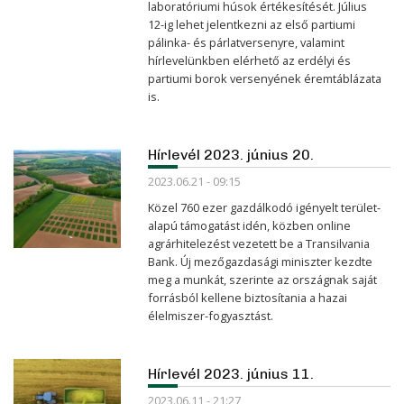
laboratóriumi húsok értékesítését. Július
12-ig lehet jelentkezni az első partiumi
pálinka- és párlatversenyre, valamint
hírlevelünkben elérhető az erdélyi és
partiumi borok versenyének éremtáblázata
is.
Hírlevél 2023. június 20.
2023.06.21 - 09:15
Közel 760 ezer gazdálkodó igényelt terület-
alapú támogatást idén, közben online
agrárhitelezést vezetett be a Transilvania
Bank. Új mezőgazdasági miniszter kezdte
meg a munkát, szerinte az országnak saját
forrásból kellene biztosítania a hazai
élelmiszer-fogyasztást.
Hírlevél 2023. június 11.
2023.06.11 - 21:27