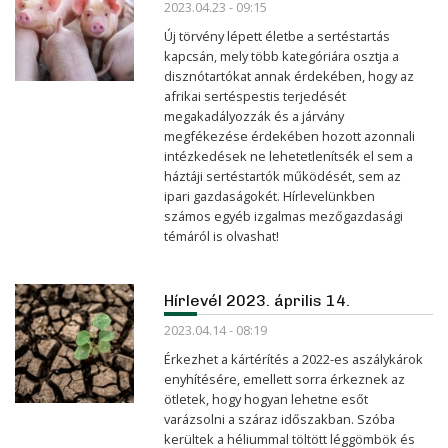
2023.04.23 - 09:15
Új törvény lépett életbe a sertéstartás
kapcsán, mely több kategóriára osztja a
disznótartókat annak érdekében, hogy az
afrikai sertéspestis terjedését
megakadályozzák és a járvány
megfékezése érdekében hozott azonnali
intézkedések ne lehetetlenítsék el sem a
háztáji sertéstartók működését, sem az
ipari gazdaságokét. Hírlevelünkben
számos egyéb izgalmas mezőgazdasági
témáról is olvashat!
Hírlevél 2023. április 14.
2023.04.14 - 08:19
Érkezhet a kártérítés a 2022-es aszálykárok
enyhítésére, emellett sorra érkeznek az
ötletek, hogy hogyan lehetne esőt
varázsolni a száraz időszakban. Szóba
kerültek a héliummal töltött léggömbök és