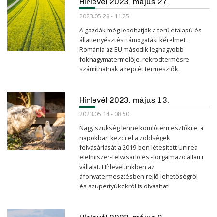
Hírlevél 2023. május 27.
2023.05.28 - 11:25
A gazdák még leadhatják a területalapú és
állattenyésztési támogatási kérelmet.
Románia az EU második legnagyobb
fokhagymatermelője, rekrodtermésre
számíthatnak a repcét termesztők.
Hírlevél 2023. május 13.
2023.05.14 - 08:50
Nagy szükség lenne komlótermesztőkre, a
napokban kezdi el a zöldségek
felvásárlását a 2019-ben létesített Unirea
élelmiszer-felvásárló és -forgalmazó állami
vállalat. Hírlevelünkben az
áfonyatermesztésben rejlő lehetőségről
és szupertyúkokról is olvashat!