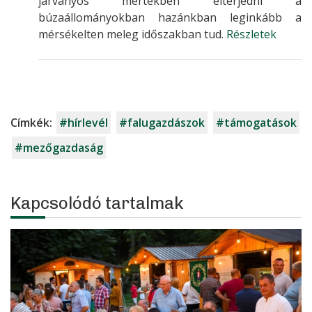
járványos mértékben elterjedni a
búzaállományokban hazánkban leginkább a
mérsékelten meleg időszakban tud.
Részletek
Címkék:
#hírlevél
#falugazdászok
#támogatások
#mezőgazdaság
Kapcsolódó tartalmak