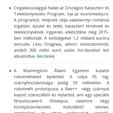
Csigalassúsággal halad az Országos Kataszteri és
Telekkönyvezési Program, írja az economedia.ro.
A programot, melynek célja valamennyi romániai
ingatlan, épület és telek, kataszteri tervének és
telekkönyvének ingyenes elkészítése még 2015-
ben indították. A költségeket 1,2 milliárd euróra
becsülte Liviu Dragnea, akkori miniszterelnök,
amiből 300 millió euró uniós forrásokból lett
elkülönítve.
Részletek
A Washingtoni Állami Egyetem kutatói
robotméheket építettek. A súlya 95 mg,
szárnyfesztávolsága pedig 33 milliméter. A
robotméh prototípusa, a Bee++ négy szárnyat
kapott szénszálból és mylarból, ami egy speciális
fényvisszaverő fóliatípus, valamint négy
könnyűszerkezetes működtető elemet,