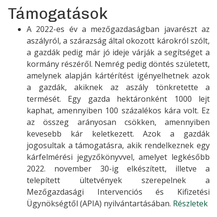
Támogatások
A 2022-es év a mezőgazdaságban javarészt az
aszályról, a szárazság által okozott károkról szólt,
a gazdák pedig már jó ideje várják a segítséget a
kormány részéről. Nemrég pedig döntés született,
amelynek alapján kártérítést igényelhetnek azok
a gazdák, akiknek az aszály tönkretette a
termését. Egy gazda hektáronként 1000 lejt
kaphat, amennyiben 100 százalékos kára volt. Ez
az összeg arányosan csökken, amennyiben
kevesebb kár keletkezett. Azok a gazdák
jogosultak a támogatásra, akik rendelkeznek egy
kárfelmérési jegyzőkönyvvel, amelyet legkésőbb
2022. november 30-ig elkészített, illetve a
telepített ültetvények szerepelnek a
Mezőgazdasági Intervenciós és Kifizetési
Ügynökségtől (APIA) nyilvántartásában.
Részletek