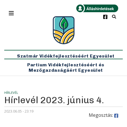
×
Bármikor
Legfrissebb
Szatmár Vidékfejlesztéséért Egyesület
Partium Vidékfejlesztéséért és
Mezőgazdaságáért Egyesület
HÍRLEVÉL
Hírlevél 2023. június 4.
2023.06.05 - 23:19
Megosztás: