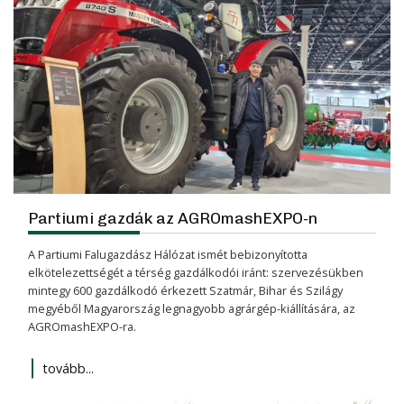
Partiumi gazdák az AGROmashEXPO-n
A Partiumi Falugazdász Hálózat ismét bebizonyította
elkötelezettségét a térség gazdálkodói iránt: szervezésükben
mintegy 600 gazdálkodó érkezett Szatmár, Bihar és Szilágy
megyéből Magyarország legnagyobb agrárgép-kiállítására, az
AGROmashEXPO-ra.
tovább...