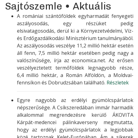
Sajtószemle • Aktuális
A romániai szántóföldek egyharmadát fenyegeti
aszályosodás, egy részüket pedig
elsivatagosodás, derül ki a Környezetvédelmi, Víz-
és Erdőgazdálkodási Minisztérium tanulmányából.
Az aszályosodás veszélye 11,2 millió hektár esetén
áll fenn, 7,5 millió hektár esetében pedig nagy a
valószínűsége, írja az economica.net. Az erősen
veszélyeztetett termőföldek legnagyobb része,
6,4 millió hektár, a Román Alföldön, a Moldvai-
fennsíkon és Dobrudzsában található.
Részletek
Egyre nagyobb az erdélyi gyümölcspárlatok
népszerűsége. A Csíkszeredában immár harmadik
alkalommal megrendezésre kerülő ÁKOVITA
Kárpát-medencei pálinkaverseny megmutatta,
hogy az erdélyi gyümölcspárlatok a legjobbak
közé tartoznak Kelet-Európában. Ám a sikerek