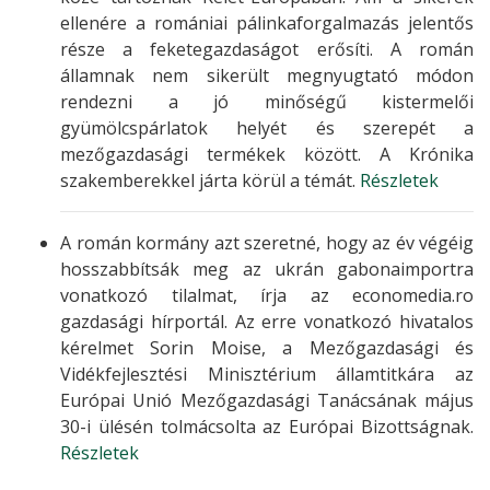
ellenére a romániai pálinkaforgalmazás jelentős
része a feketegazdaságot erősíti. A román
államnak nem sikerült megnyugtató módon
rendezni a jó minőségű kistermelői
gyümölcspárlatok helyét és szerepét a
mezőgazdasági termékek között. A Krónika
szakemberekkel járta körül a témát.
Részletek
A román kormány azt szeretné, hogy az év végéig
hosszabbítsák meg az ukrán gabonaimportra
vonatkozó tilalmat, írja az economedia.ro
gazdasági hírportál. Az erre vonatkozó hivatalos
kérelmet Sorin Moise, a Mezőgazdasági és
Vidékfejlesztési Minisztérium államtitkára az
Európai Unió Mezőgazdasági Tanácsának május
30-i ülésén tolmácsolta az Európai Bizottságnak.
Részletek