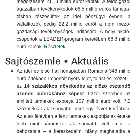
megőrzésére 211,3 millió eurót kaptak. A fel­dolgozói
ágazatban tevékeny­kedők 68,5 millió eurós támoga­
tásban részesültek az idei pénzügyi évben, a
vállalkozók pedig 22,2 millió eurót a nem mező­
gazdasági tevékeny­ségek indítására. A helyi akció­
csoportok a LEADER-program keretében 68,8 millió
euró kaptak.
Részletek
Sajtószemle • Aktuális
Az idei év első hat hónapjában Románia 348 millió
euró értékben importált nyers tejet, tojást és mézet –
ez
14 százalékos növekedés az előző esztendő
azonos idő­szakához képest.
Ezzel szemben az
említett termékek exportja 107 millió euró volt, 7,2
százalékkal alacso­nyabb, mint egy évvel korábban.
Az első félévben a fenti termékek exportjának értéke
több mint háromszor alacsonyabb volt, mint a
behozatala – a keres­kedelmi hiány meg­haladta a