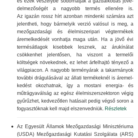
és ezek veszélybe sodorhatják a gazdál­kodás jöve­
delmező­ségét a nagyobb termés ellenére is.
Az igazán rossz hírt azonban mindenki számára azt
jelentheti, hogy bármelyik verzió valósul is meg, a
mező­gazdasági és élelmiszer­ipari vég­termékek
áremel­kedését vonhatja maga után. Ha a jövő évi
termés­átlagok kisebbek lesznek, az árukínálat
csökkenhet jelentősen, ha viszont a termelői
költségek növekednek, ez lehet árfelhajtó tényező a
világpiacon. A nagyobb termény­árak a takar­mányok
további drágulá­sával az állati termé­keknél is áremel­
kedést okozhatnak, így a mostani energia- és
műtrágya­válság az egész élelmiszer­szektoron végig
gyűrűzhet, kedvezőtlen hatásait pedig végső soron a
fogyasztóknak kell majd elszenved­niük.
Részletek
Az Egyesült Államok Mező­gazdasági Minisz­tériuma
(USDA) Mező­gazdasági Kutatási Szolgálata (ARS)