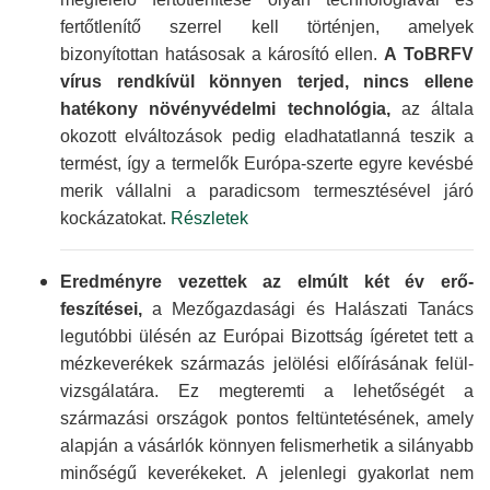
fertőtlenítő szerrel kell történjen, amelyek
bizonyítottan hatásosak a károsító ellen.
A ToBRFV
vírus rendkívül könnyen terjed, nincs ellene
hatékony növény­védelmi technológia,
az általa
okozott elváltozások pedig eladha­tatlanná teszik a
termést, így a termelők Európa-szerte egyre kevésbé
merik vállalni a paradicsom termesz­tésével járó
kocká­zatokat.
Részletek
Eredményre vezettek az elmúlt két év erő­
feszítései,
a Mező­gazdasági és Halászati Tanács
legutóbbi ülésén az Európai Bizottság ígéretet tett a
méz­keverékek származás jelölési elő­írásának felül­
vizsgálatára. Ez meg­teremti a lehetőségét a
származási országok pontos feltünte­tésének, amely
alapján a vásárlók könnyen felismerhetik a silányabb
minőségű keverékeket. A jelenlegi gyakorlat nem