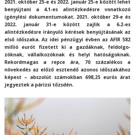
2021. október 25-e és 2022. január 25-e között lehet
benyújtani a 4.1-es alintéz­kedésre vonatkozó
igénylési dokumentumokat. 2021. október 29-e és
2022. január 31-e között zajlik a 6.2-es
alintézkedésre irányuló kérések benyújtá­sának az
első időszaka. Az idei pénzügyi évben az AFIR 582
millió eurót fizetett ki a gazdáknak, feldolgo­
zóknak, vállalko­zóknak és helyi hatósá­goknak.
Rekordmagas a repce ára, 70 százalékos a
növekedés az előző esztendő azonos időszakához
képest – abszolút számokban 698,25 eurós árat
jegyeztek a párizsi tőzsdén.