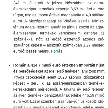
241 millió eurót. A jelzett időszakban az agrár­
élemiszer­ipari termékek exportja 3,63 milliárd euróra
rúgott, míg az import értéke meghaladta a 4,9 milliárd
eurót. A Mező­gazdasági és Vidék­fejlesztési Minisz­
térium adatai szerint január és június között az agár­
élemiszer­ipari termékek kereskedelmi deficitje 31
százalékkal nőtt az előző esztendő azonos idő­
szakához képest – abszolút számokban 1,27 milliárd
euróról beszél­hetünk.
Forrás
Románia 414,7 millió euró értékben importált húst
és belső­ségeket
az idei első félévben, ami több mint
7%-os csökkenést jelent 2020 azonos időszakához
képest – derül ki az agrár­élelmiszer­ipari termékek
kereskedelmi mérlegéből. A tavalyi év első felében
az ilyen termékek behoza­talának értéke 446,59 millió
euró volt. Ezzel szemben a január–június közötti idő­
szakban a hús-belső­ségek exportjának értéke elérte