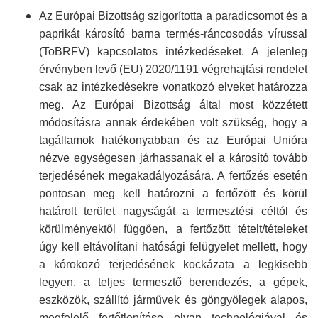
Az Európai Bizottság szigorította a paradi­csomot és a
paprikát károsító barna termés-ránco­sodás vírussal
(ToBRFV) kapcsolatos intézke­déseket. A jelenleg
érvényben levő (EU) 2020/1191 végrehajtási rendelet
csak az intézke­désekre vonatkozó elveket határozza
meg. Az Európai Bizottság által most közzétett
módosí­tásra annak érdekében volt szükség, hogy a
tag­államok hatéko­nyabban és az Európai Unióra
nézve egységesen járhassanak el a károsító tovább
terjedésének meg­akadályo­zására. A fer­tőzés esetén
pontosan meg kell határozni a fertőzött és körül
határolt terület nagyságát a termesztési céltól és
körül­ményektől függően, a fertőzött tételt/tételeket
úgy kell eltávolítani hatósági felügyelet mellett, hogy
a kórokozó terjedé­sének kockázata a legkisebb
legyen, a teljes termesztő berendezés, a gépek,
eszközök, szállító járművek és göngyölegek alapos,
megfelelő fertőt­lenítése olyan technoló­giával és