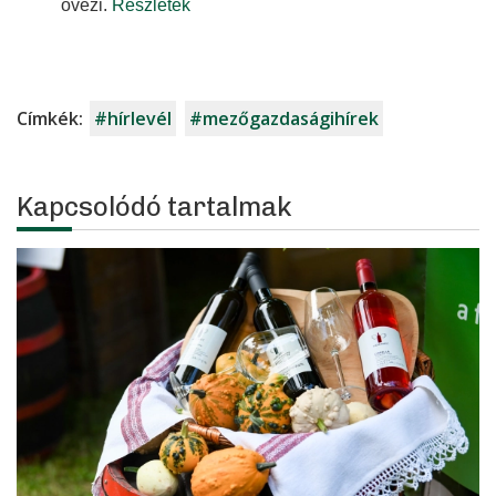
övezi.
Részletek
Címkék:
#hírlevél
#mezőgazdaságihírek
Kapcsolódó tartalmak