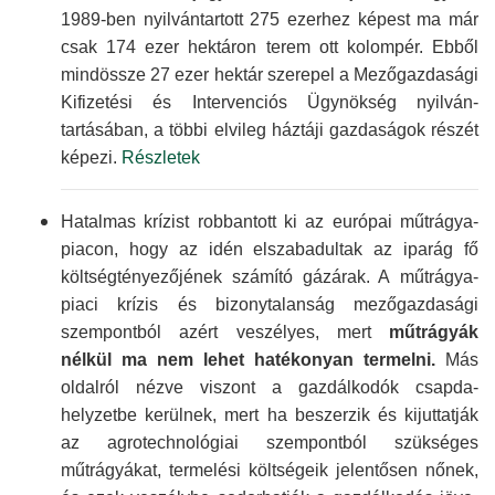
1989-ben nyilvántartott 275 ezerhez képest ma már
csak 174 ezer hektáron terem ott kolompér. Ebből
mind­össze 27 ezer hektár szerepel a Mező­gazdasági
Kifizetési és Inter­venciós Ügynökség nyilván­
tartásában, a többi elvileg háztáji gazdaságok részét
képezi.
Részletek
Hatalmas krízist robban­tott ki az európai műtrágya­
piacon, hogy az idén elszaba­dultak az iparág fő
költség­tényezőjének számító gázárak. A műtrágya­
piaci krízis és bizony­talanság mező­gazdasági
szempontból azért veszélyes, mert
műtrágyák
nélkül ma nem lehet hatékonyan termelni.
Más
oldalról nézve viszont a gazdál­kodók csapda­
helyzetbe kerülnek, mert ha beszerzik és kijuttatják
az agro­technológiai szempontból szükséges
műtrágyákat, termelési költségeik jelentősen nőnek,