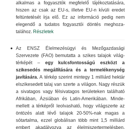
alkalmas a fogyasztók megfelelő tájékoz­tatására,
hiszen az csak az EU-s, illetve EU-n kívüli eredet
feltün­tetését írja elő. Ez az információ pedig nem
elegendő a tudatos fogyasztói döntés meghoza­
talához.
Részletek
Az ENSZ Élelmezés­ügyi és Mező­gazdasági
Szervezete (FAO) bemutatta a szikes talajok világ­
térképét –
egy kulcs­fontosságú eszközt a
szikesedés megállí­tására és a termelé­kenység
javítására.
A térkép szerint mintegy 1 milliárd hektár
elszike­sedett talaj van szerte a világon. Nagy részük
a sivatagos vagy fél­sivatagos terüle­teken található
Afrikában, Ázsiában és Latin-Ameri­kában. Minde­
mellett a térképről leolvasható, hogy világszerte az
öntözés alatt lévő talajok 20-50%-nak magas a
sótartalma, ezzel globálisan több mint 1,5 milliárd
embert akadályozva az élelmiszer­termelésben.