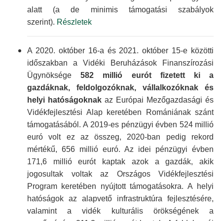
alatt (a de minimis támogatási szabályok
szerint).
Részletek
A 2020. október 16-a és 2021. október 15-e közötti
időszakban a Vidéki Beruhá­zások Finan­szírozási
Ügynök­sége
582 millió eurót fizetett ki a
gazdáknak, feldolgo­zóknak, vállalko­zóknak és
helyi hatósá­goknak
az Európai Mező­gazdasági és
Vidék­fejlesztési Alap keretében Romániának szánt
támoga­tásából. A 2019-es pénzügyi évben 524 millió
euró volt ez az összeg, 2020-ban pedig rekord
mértékű, 656 millió euró. Az idei pénzügyi évben
171,6 millió eurót kaptak azok a gazdák, akik
jogosultak voltak az Országos Vidékfejlesztési
Program keretében nyújtott támoga­tásokra. A helyi
hatóságok az alapvető infra­struktúra fejlesztésére,
valamint a vidék kulturális örökségének a