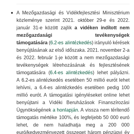
A Mezőgazdasági és Vidék­fejlesztési Minisz­térium
közleménye szerint 2021. október 29-e és 2022.
január 31-e között zajlik
a vidéken indított nem
mező­gazdasági tevékeny­ségek
támogatására
(
6.2-es alintézkedés
) irányuló kérések
benyújtá­sának az első időszaka. 2021. november 2-a
és 2022. február 1-je között a nem mező­gazdasági
tevékeny­ségek létreho­zásának és fejlesz­tésének
támoga­tására (
6.4-es alintézkedés
) lehet pályázni.
A 6.2-es alintéz­kedés esetében 50 millió eurót lehet
lehívni, a 6.4-es alintéz­kedés esetében pedig 100
millió eurót. A támo­gatási igény­léseket online lehet
benyúj­tani a Vidéki Beruhá­zások Finanszí­rozási
Ügynök­ségének
a honlapján
. A vissza nem térítendő
támogatás mértéke 100%, és legfeljebb 50 000 euró
lehet, de nem haladhatja meg a 200 000
euró/kedvez­ményezett összeget három pénzügyi év