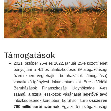
Támogatások
2021. október 25-e és 2022. január 25-e között lehet
benyújtani a 4.1-es alintéz­kedésre (Mező­gazdasági
üzemekben végre­hajtott beruhá­zások támo­gatása)
vonatkozó igénylési dokumen­tumokat. Erre a Vidéki
Beruhá­zások Finanszí­rozási Ügynök­sége 4-es
számú, a fizikai eszközök vásárlását lehetővé tevő
intézke­désének keretében kerül sor. Erre
összesen
760 millió eurót szánnak.
Egyszerű mező­gazdasági