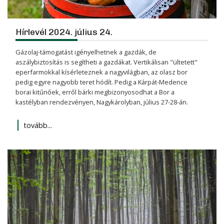
Hírlevél 2024. július 24.
Gázolaj-támogatást igényelhetnek a gazdák, de
aszálybiztosítás is segítheti a gazdákat. Vertikálisan "ültetett"
eperfarmokkal kísérleteznek a nagyvilágban, az olasz bor
pedig egyre nagyobb teret hódít. Pedig a Kárpát-Medence
borai kitűnőek, erről bárki megbizonyosodhat a Bor a
kastélyban rendezvényen, Nagykárolyban, július 27-28-án.
tovább...