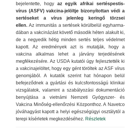
bejelen­tette, hogy
az egyik afrikai sertés­pestis-
vírus (ASFV) vakcina-jelöltje bizonyí­tottan védi a
sertéseket a vírus jelenleg keringő törzsei
ellen.
Az immu­nitás a sertések körülbelül egyharma­
dában a vakci­názást követő második héten alakult ki,
de a negyedik hétig minden sertés teljes védelmet
kapott. Az ered­mények azt is mutatják, hogy a
vakcina alkalmas lehet a járvány terjedé­sének
megféke­zésére. Az USDA kutatói úgy fejlesz­tették ki
a vakcina­jelöltet, hogy egy gént töröltek az ASF vírus
genom­jából. A kutatók szerint hat hónapon belül
befeje­ződnek a gyártási és kulcs­fontosságú klinikai
vizsgálatok, valamint a szabályozási dokumen­táció
benyújtása a vietnámi Nemzeti Gyógyszer- és
Vakcina Minőség-ellenőrzési Központhoz. A Navetco
jóvá­hagyást kapott a helyi egészség­ügyi osztálytól a
terepi kísérletek megkez­déséhez.
Részletek