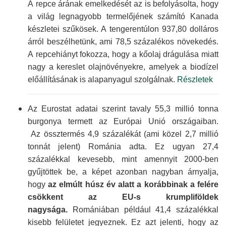
A repce árának emelke­dését az is befolyá­solta, hogy
a világ leg­nagyobb termelő­jének számító Kanada
készletei szűkösek. A tengeren­túlon 937,80 dolláros
árról beszél­hetünk, ami 78,5 százalékos növekedés.
A repce­hiányt fokozza, hogy a kőolaj drágulása miatt
nagy a kereslet olaj­növényekre, amelyek a biodízel
előállí­tásának is alap­anyagul szolgálnak.
Részletek
Az Eurostat adatai szerint tavaly 55,3 millió tonna
burgonya termett az Európai Unió országaiban.
Az össz­termés 4,9 százalékát (ami közel 2,7 millió
tonnát jelent) Románia adta. Ez ugyan 27,4
százalékkal kevesebb, mint amennyit 2000-ben
gyűjtöttek be, a képet azonban nagyban árnyalja,
hogy
az elmúlt húsz év alatt a korábbinak a felére
csökkent az EU-s krumpli­földek
nagysága.
Romániában például 41,4 százalékkal
kisebb felületet jegyeznek. Ez azt jelenti, hogy az