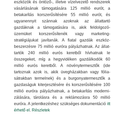
eszközök és öntöző-, illetve vízelvezető rendszerek
vásárlá­sának támoga­tására 125 millió eurót, a
betakarítás korszerű­sítésére 55 millió eurót, és
ugyan­ennyit szánnak azoknak az állattartó
gazdáknak a támoga­tására is, akik feldolgozó­
üzemüket korszerű­sítenék vagy marketing­
stratégiájukat javítanák. A fiatal gazdák eszköz­
beszerzésre 75 millió euróra pályáz­hatnak. Az állat­
tartók 240 millió eurós keretből hívhatnak le
összegeket, míg a hegy­vidéken gazdálkodók 60
millió eurós keretből. A növény­termesztők (ide
tartoznak azok is, akik üveg­házakban vagy fólia­
sátrakban termelnek) és a burgonya­termesztők a
gazdaságuk kiterjesz­tésére és korszerű­sítésére 100
millió euróra pályázhatnak, a betakarítás moderni­
zálására, tárolásra és a reklámozásra 50 millió
euróra. A jelent­kezéshez szükséges dokumen­táció
itt
érhető el
.
Részletek