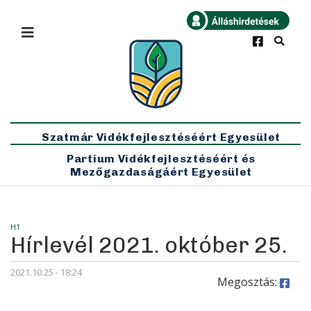
×
Bármikor
Legfrissebb
Szatmár Vidékfejlesztéséért Egyesület
Partium Vidékfejlesztéséért és
Mezőgazdaságáért Egyesület
H1
Hírlevél 2021. október 25.
2021.10.25 - 18:24
Megosztás: