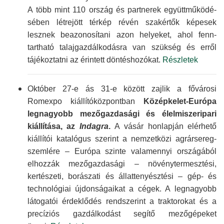
A több mint 110 ország és partnerek együtt­működé­
sében létrejött térkép révén szakértők képesek
lesznek beazonosítani azon helyeket, ahol fenn­
tartható talaj­gazdálko­dásra van szükség és erről
tájékoztatni az érintett döntés­hozókat.
Részletek
Október 27-e ás 31-e között zajlik a fővárosi
Romexpo kiállító­központban
Középkelet-Európa
legnagyobb mező­gazdasági és élelmiszer­ipari
kiállítása, az
Indagra
.
A vásár honlapján elérhető
kiállítói katalógus szerint a nemzetközi agrár­sereg­
szemlére – Európa szinte valamennyi országából
elhozzák mező­gazdasági – növény­termesztési,
kertészeti, borászati és állat­tenyésztési – gép- és
technológiai újdonsá­gaikat a cégek. A leg­nagyobb
látogatói érdeklődés rend­szerint a traktorokat és a
precíziós gazdál­kodást segítő mező­gépeket