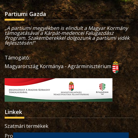
Partiumi Gazda
„A partiumi megyékben is elindult a Magyar Kormány
támogatásával a Kárpát-medencei Falugazdász
Program. Szakemberekkel dolgozunk a partiumi vidék
fejlesztésén!"
Támogató:
Magyarország Kormánya - Agrárminisztérium
Linkek
Szatmári termékek
Produse sătmărene