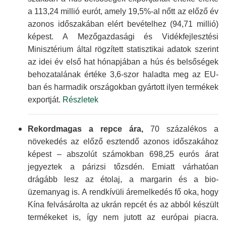
a 113,24 millió eurót, amely 19,5%-al nőtt az előző év
azonos idő­szakában elért bevételhez (94,71 millió)
képest. A Mező­gazdasági és Vidék­fejlesztési
Minisztérium által rögzített statisztikai adatok szerint
az idei év első hat hónapjában a hús és belsőségek
behoza­talának értéke 3,6-szor haladta meg az EU-
ban és harmadik országokban gyártott ilyen termékek
exportját.
Részletek
Rekordmagas a repce ára,
70 százalékos a
növekedés az előző esztendő azonos időszakához
képest – abszolút számokban 698,25 eurós árat
jegyeztek a párizsi tőzsdén. Emiatt várhatóan
drágább lesz az étolaj, a margarin és a bio­
üzemanyag is. A rend­kívüli áremel­kedés fő oka, hogy
Kína felvásárolta az ukrán repcét és az abból készült
termékeket is, így nem jutott az európai piacra.