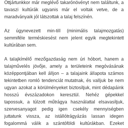
Ottjártunkkor már meglévő takarónövényt nem találtunk, a
tavaszi kultúrák ugyanis már el voltak vetve, de a
maradványaik jól látszottak a talaj felszínén.
Az úgynevezett min-till (minimális talajmozgatás)
semmiféle terméskiesést nem jelent egyik megtekintett
kultúrában sem.
A talajkímélő mezőgazdaság nem úri hóbort, hanem a
talajművelés jövője, amely a területeink megóvásának
középpontjában kell álljon – a talajaink állapota számos
tekintetben romló tendenciát mutatnak, és valljuk be nem
ugyan azokat a körülményeket biztosítjuk, mint dédapáink
hosszú évszázadokon keresztül. Nehéz gépekkel
tapossuk, a túlzott műtrágya használattal elsavasítjuk,
szervesanyagot pedig igen csekély mennyiségben
juttatunk vissza, az istállótrágyázás lassan idegen
fogalommá válik a szántóföldi kultúrákban. Ezeket