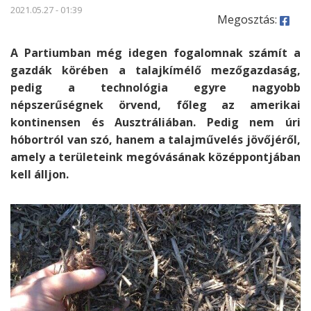
2021.05.27 - 01:39
Megosztás:
A Partiumban még idegen fogalomnak számít a
gazdák körében a talajkímélő mezőgazdaság,
pedig a technológia egyre nagyobb
népszerűségnek örvend, főleg az amerikai
kontinensen és Ausztráliában. Pedig nem úri
hóbortról van szó, hanem a talajművelés jövőjéről,
amely a területeink megóvásának középpontjában
kell álljon.