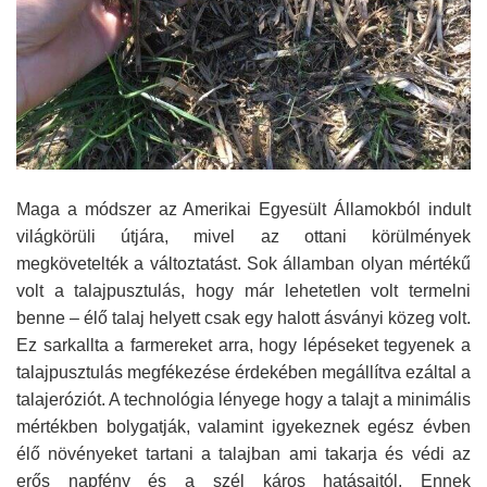
Maga a módszer az Amerikai Egyesült Államokból indult
világkörüli útjára, mivel az ottani körülmények
megkövetelték a változtatást. Sok államban olyan mértékű
volt a talajpusztulás, hogy már lehetetlen volt termelni
benne – élő talaj helyett csak egy halott ásványi közeg volt.
Ez sarkallta a farmereket arra, hogy lépéseket tegyenek a
talajpusztulás megfékezése érdekében megállítva ezáltal a
talajeróziót. A technológia lényege hogy a talajt a minimális
mértékben bolygatják, valamint igyekeznek egész évben
élő növényeket tartani a talajban ami takarja és védi az
erős napfény és a szél káros hatásaitól. Ennek