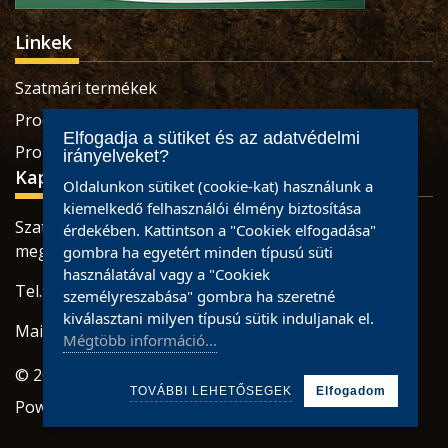
Linkek
Szatmári termékek
Produse sătmărene
Elfogadja a sütiket és az adatvédelmi
Pro Economica Alapítvány
irányelveket?
Kapcsolat
Oldalunkon sütiket (cookie-kat) használunk a
kiemelkedő felhasználói élmény biztosítása
Szatmárnémeti, Retezatului utca, 32 szám, Szatmár
érdekében. Kattintson a "Cookiek elfogadása"
megye
gombra ha egyetért minden típusú süti
használatával vagy a "Cookiek
Tel.: 0784465887 / 0733926673
személyreszabása" gombra ha szeretné
kiválasztani milyen típusú sütik induljanak el.
Mail:
office@partiumigazda.ro
Mégtöbb információ...
© 2021 partiumigazda.ro
TOVÁBBI LEHETŐSEGEK
Elfogadom
Powered by