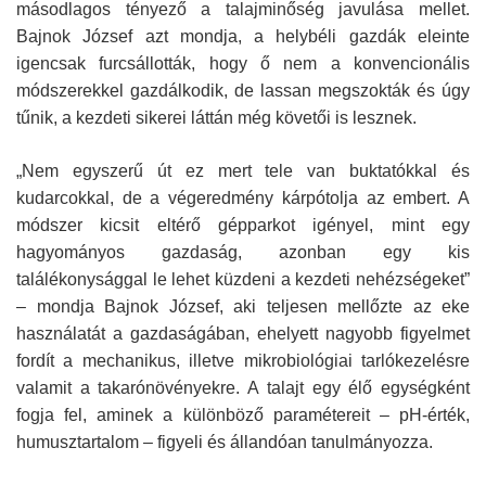
másodlagos tényező a talajminőség javulása mellet.
Bajnok József azt mondja, a helybéli gazdák eleinte
igencsak furcsállották, hogy ő nem a konvencionális
módszerekkel gazdálkodik, de lassan megszokták és úgy
tűnik, a kezdeti sikerei láttán még követői is lesznek.
„Nem egyszerű út ez mert tele van buktatókkal és
kudarcokkal, de a végeredmény kárpótolja az embert. A
módszer kicsit eltérő gépparkot igényel, mint egy
hagyományos gazdaság, azonban egy kis
találékonysággal le lehet küzdeni a kezdeti nehézségeket”
– mondja Bajnok József, aki teljesen mellőzte az eke
használatát a gazdaságában, ehelyett nagyobb figyelmet
fordít a mechanikus, illetve mikrobiológiai tarlókezelésre
valamit a takarónövényekre. A talajt egy élő egységként
fogja fel, aminek a különböző paramétereit – pH-érték,
humusztartalom – figyeli és állandóan tanulmányozza.