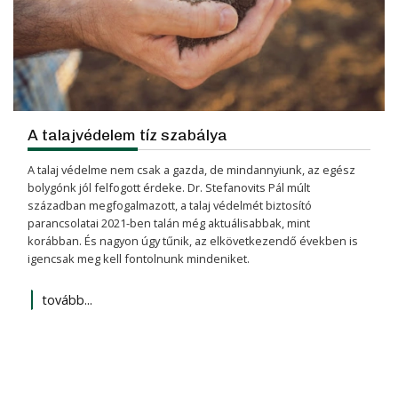
A talajvédelem tíz szabálya
A talaj védelme nem csak a gazda, de mindannyiunk, az egész
bolygónk jól felfogott érdeke. Dr. Stefanovits Pál múlt
században megfogalmazott, a talaj védelmét biztosító
parancsolatai 2021-ben talán még aktuálisabbak, mint
korábban. És nagyon úgy tűnik, az elkövetkezendő években is
igencsak meg kell fontolnunk mindeniket.
tovább...