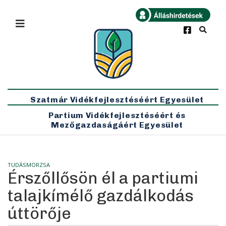
×
Bármikor
Legfrissebb
Szatmár Vidékfejlesztéséért Egyesület
Partium Vidékfejlesztéséért és
Mezőgazdaságáért Egyesület
TUDÁSMORZSA
Érszőllősön él a partiumi
talajkímélő gazdálkodás
úttörője