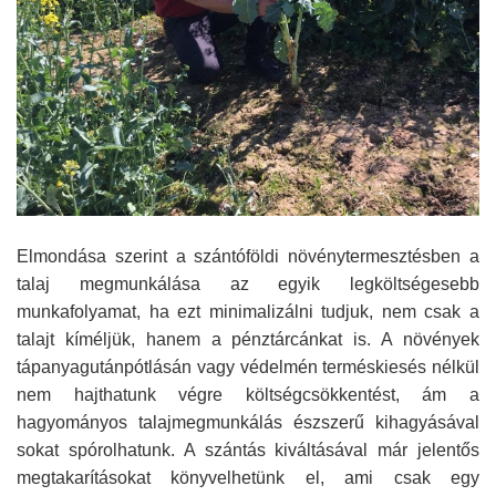
Elmondása szerint a szántóföldi növénytermesztésben a
talaj megmunkálása az egyik legköltségesebb
munkafolyamat, ha ezt minimalizálni tudjuk, nem csak a
talajt kíméljük, hanem a pénztárcánkat is. A növények
tápanyagutánpótlásán vagy védelmén terméskiesés nélkül
nem hajthatunk végre költségcsökkentést, ám a
hagyományos talajmegmunkálás észszerű kihagyásával
sokat spórolhatunk. A szántás kiváltásával már jelentős
megtakarításokat könyvelhetünk el, ami csak egy