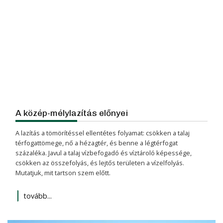
A közép-mélylazítás előnyei
A lazítás a tömörítéssel ellentétes folyamat: csökken a talaj
térfogattömege, nő a hézagtér, és benne a légtérfogat
százaléka. Javul a talaj vízbefogadó és víztároló képessége,
csökken az összefolyás, és lejtős területen a vízelfolyás.
Mutatjuk, mit tartson szem előtt.
tovább...