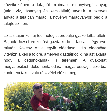
következtében a talajból minimális mennyiségű anyag
(talaj, víz, tápanyag és kemikáliák) távozik, a szerves
anyag a talajban marad, a növényi maradványok pedig a
talajfelszínen.
Ezt az tájainkon új technológiát próbálja gyakorlatba ültetni
Bajnok József érszőllősi gazdálkodó – lassan négy éve,
miután Kökény Attila egyik előadása után eldöntötte,
vigyáznia kell a földre, amelyen gazdálkodik, ha azt akarja,
hogy a dédunokáinak is teremjen. A gyakorlati
megvalósítást dokumentálódás, magyarországi, szerbiai
konferenciákon való részvétel előzte meg.