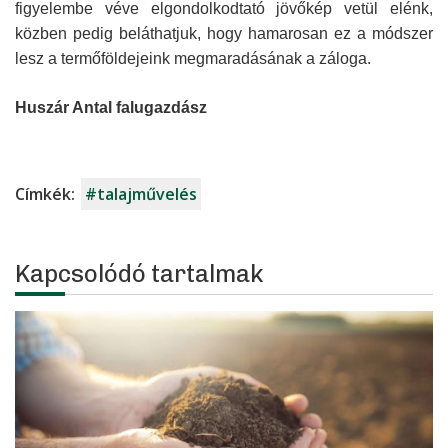
figyelembe véve elgondolkodtató jövőkép vetül elénk,
közben pedig beláthatjuk, hogy hamarosan ez a módszer
lesz a termőföldejeink megmaradásának a záloga.
Huszár Antal falugazdász
Címkék:
#talajművelés
Kapcsolódó tartalmak