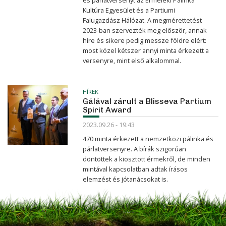
és párlatversenyt az Érmeléki Pálinka
Kultúra Egyesület és a Partiumi
Falugazdász Hálózat. A megmérettetést
2023-ban szervezték meg először, annak
híre és sikere pedig messze földre elért:
most közel kétszer annyi minta érkezett a
versenyre, mint első alkalommal.
HÍREK
Gálával zárult a Blisseva Partium
Spirit Award
2023.09.26 - 19:43
470 minta érkezett a nemzetközi pálinka és
párlatversenyre. A bírák szigorúan
döntöttek a kiosztott érmekről, de minden
mintával kapcsolatban adtak írásos
elemzést és jótanácsokat is.