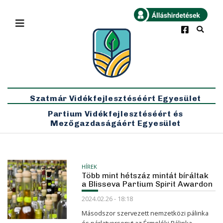
×
Bármikor
Legfrissebb
Szatmár Vidékfejlesztéséért Egyesület
Partium Vidékfejlesztéséért és
Mezőgazdaságáért Egyesület
HÍREK
Több mint hétszáz mintát bíráltak
a Blisseva Partium Spirit Awardon
2024.02.26 - 18:18
Másodszor szervezett nemzetközi pálinka