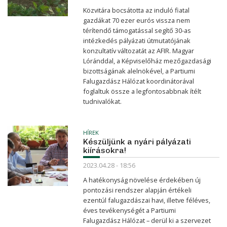
Közvitára bocsátotta az induló fiatal
gazdákat 70 ezer eurós vissza nem
térítendő támogatással segítő 30-as
intézkedés pályázati útmutatójának
konzultatív változatát az AFIR. Magyar
Lóránddal, a Képviselőház mezőgazdasági
bizottságának alelnökével, a Partiumi
Falugazdász Hálózat koordinátorával
foglaltuk össze a legfontosabbnak ítélt
tudnivalókat.
HÍREK
Készüljünk a nyári pályázati
kiírásokra!
2023.04.28 - 18:56
A hatékonyság növelése érdekében új
pontozási rendszer alapján értékeli
ezentúl falugazdászai havi, illetve féléves,
éves tevékenységét a Partiumi
Falugazdász Hálózat – derül ki a szervezet