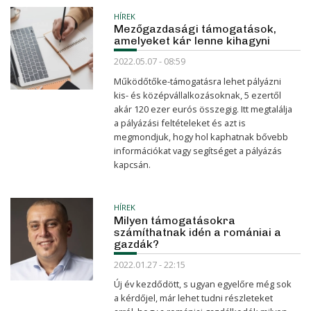
HÍREK
Mezőgazdasági támogatások,
amelyeket kár lenne kihagyni
2022.05.07 - 08:59
Működőtőke-támogatásra lehet pályázni
kis- és középvállalkozásoknak, 5 ezertől
akár 120 ezer eurós összegig. Itt megtalálja
a pályázási feltételeket és azt is
megmondjuk, hogy hol kaphatnak bővebb
információkat vagy segítséget a pályázás
kapcsán.
HÍREK
Milyen támogatásokra
számíthatnak idén a romániai a
gazdák?
2022.01.27 - 22:15
Új év kezdődött, s ugyan egyelőre még sok
a kérdőjel, már lehet tudni részleteket