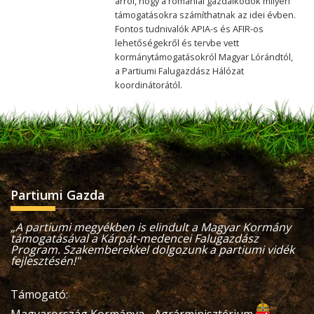
arról, hogy a romániai gazdálkodók milyen
támogatásokra számíthatnak az idei évben.
Fontos tudnivalók APIA-s és AFIR-os
lehetőségekről és tervbe vett
kormánytámogatásokról Magyar Lórándtól,
a Partiumi Falugazdász Hálózat
koordinátorától.
Partiumi Gazda
„A partiumi megyékben is elindult a Magyar Kormány
támogatásával a Kárpát-medencei Falugazdász
Program. Szakemberekkel dolgozunk a partiumi vidék
fejlesztésén!"
Támogató: