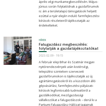
április végi munkamegbeszélésén. Május-
június során folytatódnak a gazdafórumok
is: ám a területalapú támogatások helyett
ezúttal a nyár elején induló farmfejlesztési
kiírások részleteiről tájékoztatják az
érdekelteket.
HÍREK
Falugazdász megbeszélés:
folytatják a gazdatájékoztatókat
2023.02.09 - 19:15
A február eleji Bihar és Szatmár megyei
nyitórendezvények után kistérségi,
települési szinteken szervezett
gazdafórumokon is tájékoztatják az új
agrártámogatásokról és a küszöbön álló
gépvásárlási, farmfejlesztési pályázati-
kiírások legfontosabb tudnivalóiról a
gazdálkodókat, mezőgazdasági
vállalkozókat a falugazdászok – derül ki a
Partiumi Falugazdász Hálózat tagjainak