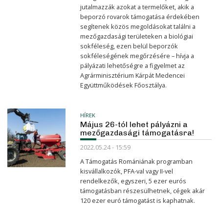
jutalmazzák azokat a termelőket, akik a
beporzó rovarok támogatása érdekében
segítenek közös megoldásokat találni a
mezőgazdasági területeken a biológiai
sokféleség, ezen belül beporzók
sokféleségének megőrzésére – hívja a
pályázati lehetőségre a figyelmet az
Agrárminisztérium Kárpát Medencei
Együttműködések Főosztálya.
HÍREK
Május 26-tól lehet pályázni a
mezőgazdasági támogatásra!
2022.05.24 - 15:59
A Támogatás Romániának programban
kisvállalkozók, PFA-val vagy II-vel
rendelkezők, egyszeri, 5 ezer eurós
támogatásban részesülhetnek, cégek akár
120 ezer euró támogatást is kaphatnak.