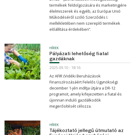
termékek feldolgozására és marketingjére
élelmiszerek és egyéb, az Európai Unió
Működéséről szóló Szerződés I.
mellékletében nem szereplő termékek
előállítása érdekében”.
HÍREK
Pályázati lehetőség fiatal
gazdáknak
2025.09.10 - 18:16
Az AFIR (Vidéki Beruházások
Finanszírozásáért Felelős Ügynökség)
december 1-jén indítja útjára a DR-12
programot, amely kifejezetten a fiatal és
újonnan induló gazdálkodók
megerősítését célozza.
HÍREK
Tájékoztató jellegű útmutató az