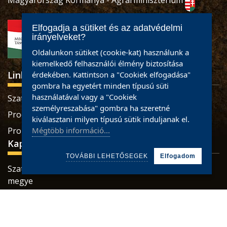
Magyarország Kormánya - Agrárminisztérium
Elfogadja a sütiket és az adatvédelmi
irányelveket?
Oldalunkon sütiket (cookie-kat) használunk a
kiemelkedő felhasználói élmény biztosítása
Linkek
érdekében. Kattintson a "Cookiek elfogadása"
gombra ha egyetért minden típusú süti
használatával vagy a "Cookiek
Szatmári termékek
személyreszabása" gombra ha szeretné
Produse sătmărene
kiválasztani milyen típusú sütik induljanak el.
Mégtöbb információ...
Pro Economica Alapítvány
Kapcsolat
TOVÁBBI LEHETŐSEGEK
Elfogadom
Szatmárnémeti, Retezatului utca, 32 szám, Szatmár
megye
Tel.: 0784465887 / 0733926673
Mail:
office@partiumigazda.ro