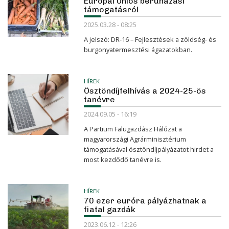
Európai Uniós beruházási
támogatásról
2025.03.28 - 08:25
A jelszó: DR-16 – Fejlesztések a zöldség- és
burgonyatermesztési ágazatokban.
HÍREK
Ösztöndíjfelhívás a 2024-25-ös
tanévre
2024.09.05 - 16:19
A Partium Falugazdász Hálózat a
magyarországi Agrárminisztérium
támogatásával ösztöndíjpályázatot hirdet a
most kezdődő tanévre is.
HÍREK
70 ezer euróra pályázhatnak a
fiatal gazdák
2023.06.12 - 12:26