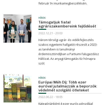
február 9-i munkamegbeszélésén.
HÍREK
Támogatjuk fiatal
agrárszakembereink fejlődését
2022.12.21 - 20:03
Három térségi agrár- és vidékfejlesztés
szakos egyetemi hallgatót részesít a 2023-
as tanévben is tanulmányi
érdemösztöndíjban a Partiumi Falugazdász
Hálózat. Az anyagi támogatás tíz hónapra
szól.
HÍREK
Európai Méh Díj: Több ezer
euróval jutalmazzák a beporzók
védelmét szolgáló ötleteket
2022.06.22 - 18:05
Kategóriánként 4 ezer eurós pénzdíjjal