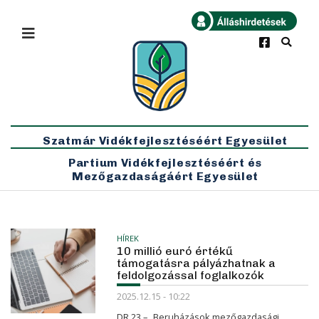
×
Bármikor
Legfrissebb
Szatmár Vidékfejlesztéséért Egyesület
Partium Vidékfejlesztéséért és
Mezőgazdaságáért Egyesület
HÍREK
10 millió euró értékű
támogatásra pályázhatnak a
feldolgozással foglalkozók
2025.12.15 - 10:22
DR 23 – „Beruházások mezőgazdasági