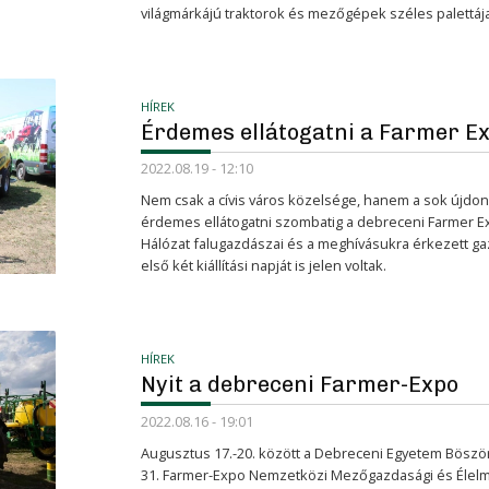
világmárkájú traktorok és mezőgépek széles palettája 
HÍREK
Érdemes ellátogatni a Farmer E
2022.08.19 - 12:10
Nem csak a cívis város közelsége, hanem a sok újdons
érdemes ellátogatni szombatig a debreceni Farmer Ex
Hálózat falugazdászai és a meghívásukra érkezett ga
első két kiállítási napját is jelen voltak.
HÍREK
Nyit a debreceni Farmer-Expo
2022.08.16 - 19:01
Augusztus 17.-20. között a Debreceni Egyetem Böszö
31. Farmer-Expo Nemzetközi Mezőgazdasági és Élelmis