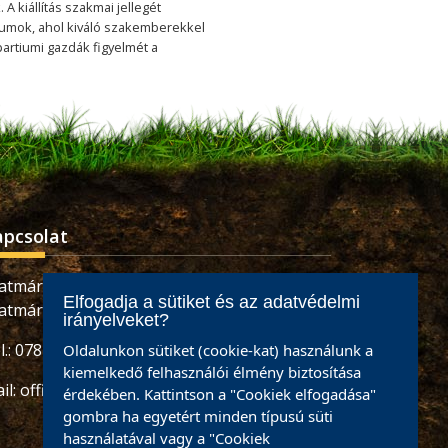
A kiállítás szakmai jellegét
órumok, ahol kiváló szakemberekkel
partiumi gazdák figyelmét a
apcsolat
atmárnémeti, Retezatului utca, 32 szám,
Elfogadja a sütiket és az adatvédelmi
atmár megye
irányelveket?
l.: 0784465887 / 0733926673
Oldalunkon sütiket (cookie-kat) használunk a
kiemelkedő felhasználói élmény biztosítása
il:
office@partiumigazda.ro
érdekében. Kattintson a "Cookiek elfogadása"
gombra ha egyetért minden típusú süti
használatával vagy a "Cookiek