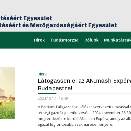
téséért Egyesület
ztéséért és Mezőgazdaságáért Egyesület
Hírek
Tudásmorzsa
Rólunk
Munkatársa
mikor
Legfrissebb
HÍREK
Látogasson el az ANImash Expór
Budapestre!
2024.10.17 - 13:49
A Partiumi Falugazdász Hálózat szervezett utazással 
térségi gazdák jelentkezését a 2024. november 28-3
megrendezésre kerülő ANImash Expóra, amely az álla
ágazat legfontosabb szakmai eseményére.