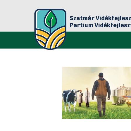
Szatmár Vidékfejlesz
Partium Vidékfejles
Bár