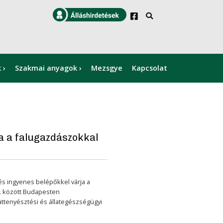
k
Szakmai anyagok
Mezsgye
Kapcsolat
×
a a falugazdászokkal
és ingyenes belépőkkel várja a
0. között Budapesten
ttenyésztési és állategészségügyi