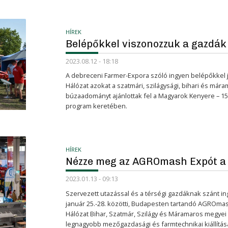
HÍREK
Belépőkkel viszonozzuk a gazdák 
2023.08.12 - 18:18
A debreceni Farmer-Expora szóló ingyen belépőkkel 
Hálózat azokat a szatmári, szilágysági, bihari és már
búzaadományt ajánlottak fel a Magyarok Kenyere – 15
program keretében.
HÍREK
Nézze meg az AGROmash Expót a 
2023.01.13 - 09:13
Szervezett utazással és a térségi gazdáknak szánt i
január 25.-28. közötti, Budapesten tartandó AGROmas
Hálózat Bihar, Szatmár, Szilágy és Máramaros megyei
legnagyobb mezőgazdasági és farmtechnikai kiállítá