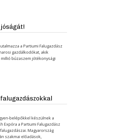
jóságát!
jutalmazza a Partiumi Falugazdász
amarosi gazdálkodókat, akik
 millió búzaszem jótékonysági
falugazdászokkal
ngyen-belépőkkel készülnek a
h Expóra a Partiumi Falugazdász
 falugazdászai. Magyarország
sán szakmai előadások,