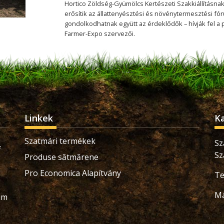
Hortico Zöldség-Gyümölcs Kertészeti Szakkiállításnak. 
erősítik az állattenyésztési és növénytermesztési f
gondolkodhatnak együtt az érdeklődők – hívják fel a 
Farmer-Expo szervezői.
Linkek
K
Szatmári termékek
Sz
Sz
Produse sătmărene
Pro Economica Alapítvány
Te
Ma
ium