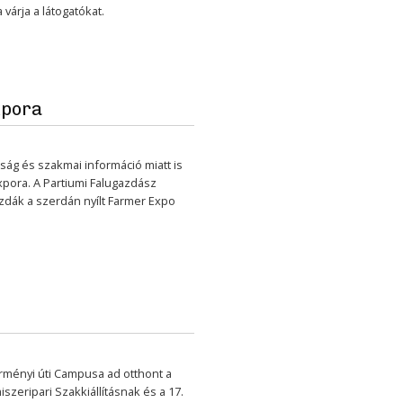
várja a látogatókat.
xpora
ág és szakmai információ miatt is
pora. A Partiumi Falugazdász
zdák a szerdán nyílt Farmer Expo
rményi úti Campusa ad otthont a
zeripari Szakkiállításnak és a 17.