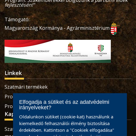
Program. Szakemberekkel dolgozunk a partiumi vidék
fejlesztésén!"
Támogató:
Magyarország Kormánya - Agrárminisztérium
Linkek
Szatmári termékek
Produse sătmărene
Elfogadja a sütiket és az adatvédelmi
Pro Economica Alapítvány
irányelveket?
Kapcsolat
Oldalunkon sütiket (cookie-kat) használunk a
kiemelkedő felhasználói élmény biztosítása
Szatmárnémeti, Retezatului utca, 32 szám, Szatmár
érdekében. Kattintson a "Cookiek elfogadása"