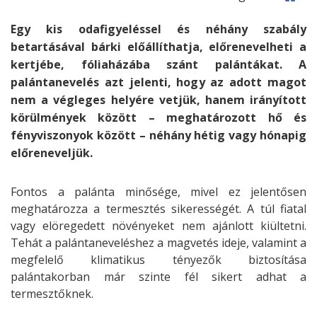
Egy kis odafigyeléssel és néhány szabály
betartásával bárki előállíthatja, előrenevelheti a
kertjébe, fóliaházába szánt palántákat. A
palántanevelés azt jelenti, hogy az adott magot
nem a végleges helyére vetjük, hanem irányított
körülmények között – meghatározott hő és
fényviszonyok között – néhány hétig vagy hónapig
előreneveljük.
Fontos a palánta minősége, mivel ez jelentősen
meghatározza a termesztés sikerességét. A túl fiatal
vagy elöregedett növényeket nem ajánlott kiültetni.
Tehát a palántaneveléshez a magvetés ideje, valamint a
megfelelő klimatikus tényezők biztosítása
palántakorban már szinte fél sikert adhat a
termesztőknek.