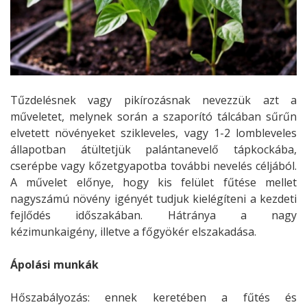
Tűzdelésnek vagy pikírozásnak nevezzük azt a
műveletet, melynek során a szaporító tálcában sűrűn
elvetett növényeket szikleveles, vagy 1-2 lombleveles
állapotban átültetjük palántanevelő tápkockába,
cserépbe vagy kőzetgyapotba további nevelés céljából.
A művelet előnye, hogy kis felület fűtése mellet
nagyszámú növény igényét tudjuk kielégíteni a kezdeti
fejlődés időszakában. Hátránya a nagy
kézimunkaigény, illetve a főgyökér elszakadása.
Ápolási munkák
Hőszabályozás: ennek keretében a fűtés és