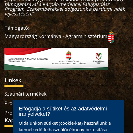
támogatásával a Kárpát-medencei Falugazdász
Program. Szakemberekkel dolgozunk a partiumi vidék
fejlesztésén!"
Támogató:
Magyarország Kormánya - Agrárminisztérium
Linkek
Szatmári termékek
Produse sătmărene
Elfogadja a sütiket és az adatvédelmi
Pro Economica Alapítvány
irányelveket?
Kapcsolat
Oldalunkon sütiket (cookie-kat) használunk a
kiemelkedő felhasználói élmény biztosítása