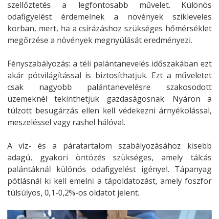
szellőztetés a legfontosabb művelet. Különös
odafigyelést érdemelnek a növények szikleveles
korban, mert, ha a csírázáshoz szükséges hőmérséklet
megőrzése a növények megnyúlását eredményezi.
Fényszabályozás: a téli palántanevelés időszakában ezt
akár pótvilágítással is biztosíthatjuk. Ezt a műveletet
csak nagyobb palántanevelésre szakosodott
üzemeknél tekinthetjük gazdaságosnak. Nyáron a
túlzott besugárzás ellen kell védekezni árnyékolással,
meszeléssel vagy rashel hálóval.
A víz- és a páratartalom szabályozásához kisebb
adagú, gyakori öntözés szükséges, amely tálcás
palántáknál különös odafigyelést igényel. Tápanyag
pótlásnál ki kell emelni a tápoldatozást, amely foszfor
túlsúlyos, 0,1-0,2%-os oldatot jelent.