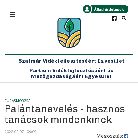
×
Bármikor
Legfrissebb
Szatmár Vidékfejlesztéséért Egyesület
Partium Vidékfejlesztéséért és
Mezőgazdaságáért Egyesület
TUDÁSMORZSA
Palántanevelés - hasznos
tanácsok mindenkinek
2022.02.07 - 09:09
Megosztás: