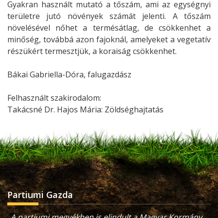
Gyakran használt mutató a tőszám, ami az egységnyi
területre jutó növények számát jelenti. A tőszám
növelésével nőhet a termésátlag, de csökkenhet a
minőség, továbbá azon fajoknál, amelyeket a vegetatív
részükért termesztjük, a koraiság csökkenhet.
Bákai Gabriella-Dóra, falugazdász
Felhasznált szakirodalom:
Takácsné Dr. Hajos Mária: Zöldséghajtatás
Partiumi Gazda
„A partiumi megyékben is elindult a Magyar Kormány