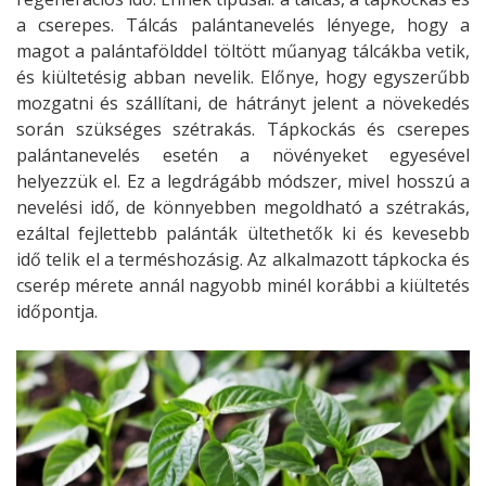
a cserepes. Tálcás palántanevelés lényege, hogy a
magot a palántafölddel töltött műanyag tálcákba vetik,
és kiültetésig abban nevelik. Előnye, hogy egyszerűbb
mozgatni és szállítani, de hátrányt jelent a növekedés
során szükséges szétrakás. Tápkockás és cserepes
palántanevelés esetén a növényeket egyesével
helyezzük el. Ez a legdrágább módszer, mivel hosszú a
nevelési idő, de könnyebben megoldható a szétrakás,
ezáltal fejlettebb palánták ültethetők ki és kevesebb
idő telik el a terméshozásig. Az alkalmazott tápkocka és
cserép mérete annál nagyobb minél korábbi a kiültetés
időpontja.