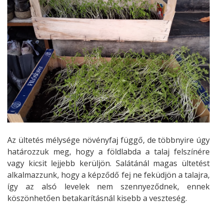
Az ültetés mélysége növényfaj függő, de többnyire úgy
határozzuk meg, hogy a földlabda a talaj felszínére
vagy kicsit lejjebb kerüljön. Salátánál magas ültetést
alkalmazzunk, hogy a képződő fej ne feküdjön a talajra,
így az alsó levelek nem szennyeződnek, ennek
köszönhetően betakarításnál kisebb a veszteség.