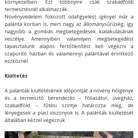
környezetben. Ezt többnyire csak szabadföldi
termesztésnél alkalmazzák.
Növényvédelem: fokozott odafigyelést igényel már a
palánta korban is, mert nagy az állománysűrűség, így
nagyobb a gombás megbetegedések kialakulásának
veszélye. Amennyiben valamilyen megbetegedést
tapasztalunk alapos fertőtlenítést kell végezni a
szaporító házban és valamennyi palántával érintkező
eszköznél.
Kiültetés
A palánták kiültetésének időpontját a növény hőigénye
és a termesztő berendezés – fóliasátor, üvegház,
szabadföld – fűtési szintje határozza meg, de
lényegesek a piaci viszonyok is. A palánták kiültetését
általában kézzel végezzük.