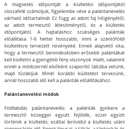
A magvetés időpontját a kiültetési időpontjától
visszafelé számoljuk, figyelembe véve a palántanevelés
várható időtartalmát. Ez függ az adott faj hőigényétől,
az adott termesztő létesítménytől, és a kiültetés
időpontjától. A hajtatáshoz szükséges palánták
előállítása 1-6 héttel hosszabb, mint a szántóföldi
kiültetésre tervezett növényeké. Ennek alapvető oka,
hogy a termesztő berendezésben erősebb palántákat
kell kiültetni a gyengébb fény viszonyok miatt, valamint
ennél a módszernél elsőként szaporító tálcába vetünk,
majd tűzdeljük. Minél korábbi kiültetést tervezünk,
annál hosszabb idő kell a palánták előállításához.
Palántanevelési módok
Földlabdás palántanevelés: a palánták gyökere a
termesztő közeggel együtt fejlődik, ezzel együtt
történik a kiültetés, ezáltal lerövidül a kiültetés utáni
regenerációs idő. Ennek típusai: a tálcás, a tápkockás és