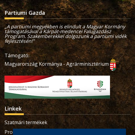
Partiumi Gazda
„A partiumi megyékben is elindult a Magyar Kormány
támogatásával a Kárpát-medencei Falugazdász
Program. Szakemberekkel dolgozunk a partiumi vidék
fejlesztésén!"
Támogató:
Magyarország Kormánya - Agrárminisztérium
Linkek
Szatmári termékek
Produse sătmărene