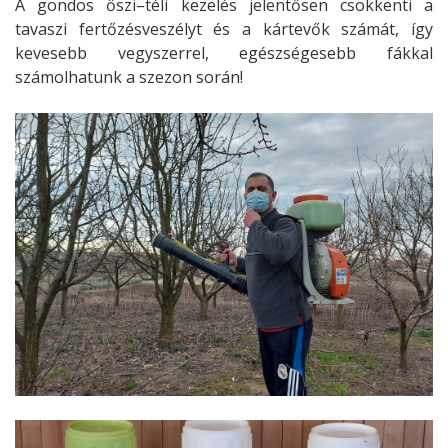
A gondos őszi–téli kezelés jelentősen csökkenti a
tavaszi fertőzésveszélyt és a kártevők számát, így
kevesebb vegyszerrel, egészségesebb fákkal
számolhatunk a szezon során!