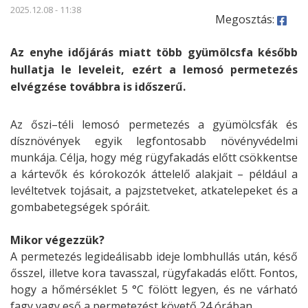
2025.12.08 - 11:38
Megosztás:
Az enyhe időjárás miatt több gyümölcsfa később
hullatja le leveleit, ezért a lemosó permetezés
elvégzése továbbra is időszerű.
Az őszi–téli lemosó permetezés a gyümölcsfák és
dísznövények egyik legfontosabb növényvédelmi
munkája. Célja, hogy még rügyfakadás előtt csökkentse
a kártevők és kórokozók áttelelő alakjait – például a
levéltetvek tojásait, a pajzstetveket, atkatelepeket és a
gombabetegségek spóráit.
Mikor végezzük?
A permetezés legideálisabb ideje lombhullás után, késő
ősszel, illetve kora tavasszal, rügyfakadás előtt. Fontos,
hogy a hőmérséklet 5 °C fölött legyen, és ne várható
fagy vagy eső a permetezést követő 24 órában.