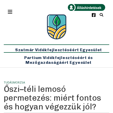
×
Bármikor
Legfrissebb
Szatmár Vidékfejlesztéséért Egyesület
Partium Vidékfejlesztéséért és
Mezőgazdaságáért Egyesület
TUDÁSMORZSA
Őszi–téli lemosó
permetezés: miért fontos
és hogyan végezzük jól?