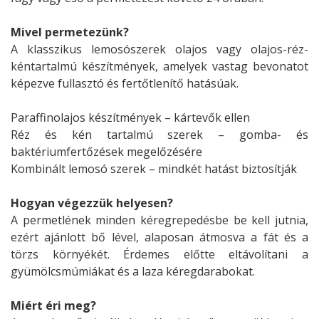
Mivel permetezünk?
A klasszikus lemosószerek olajos vagy olajos-réz-
kéntartalmú készítmények, amelyek vastag bevonatot
képezve fullasztó és fertőtlenítő hatásúak.
Paraffinolajos készítmények – kártevők ellen
Réz és kén tartalmú szerek – gomba- és
baktériumfertőzések megelőzésére
Kombinált lemosó szerek – mindkét hatást biztosítják
Hogyan végezzük helyesen?
A permetlének minden kéregrepedésbe be kell jutnia,
ezért ajánlott bő lével, alaposan átmosva a fát és a
törzs környékét. Érdemes előtte eltávolítani a
gyümölcsmúmiákat és a laza kéregdarabokat.
Miért éri meg?