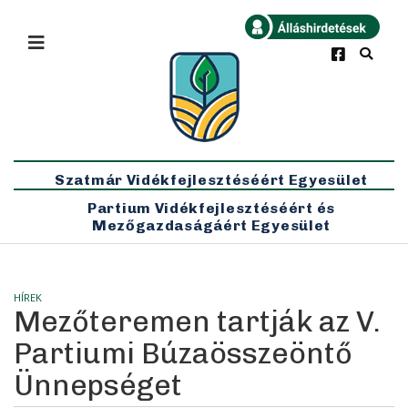
×
Bármikor
Legfrissebb
Szatmár Vidékfejlesztéséért Egyesület
Partium Vidékfejlesztéséért és
Mezőgazdaságáért Egyesület
HÍREK
Mezőteremen tartják az V.
Partiumi Búzaösszeöntő
Ünnepséget