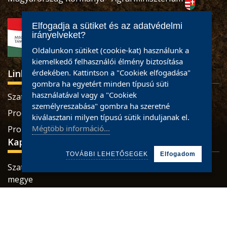
Elfogadja a sütiket és az adatvédelmi
irányelveket?
Oldalunkon sütiket (cookie-kat) használunk a
kiemelkedő felhasználói élmény biztosítása
Linkek
érdekében. Kattintson a "Cookiek elfogadása"
gombra ha egyetért minden típusú süti
használatával vagy a "Cookiek
Szatmári termékek
személyreszabása" gombra ha szeretné
Produse sătmărene
kiválasztani milyen típusú sütik induljanak el.
Mégtöbb információ...
Pro Economica Alapítvány
Kapcsolat
TOVÁBBI LEHETŐSEGEK
Elfogadom
Szatmárnémeti, Retezatului utca, 32 szám, Szatmár
megye
Tel.: 0784465887 / 0733926673
Mail:
office@partiumigazda.ro