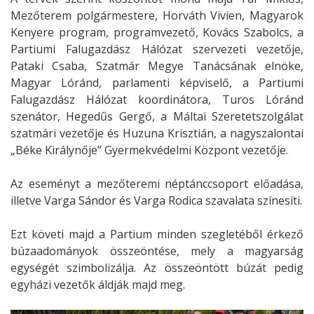
Mezőterem polgármestere, Horváth Vivien, Magyarok
Kenyere program, programvezető, Kovács Szabolcs, a
Partiumi Falugazdász Hálózat szervezeti vezetője,
Pataki Csaba, Szatmár Megye Tanácsának elnöke,
Magyar Lóránd, parlamenti képviselő, a Partiumi
Falugazdász Hálózat koordinátora, Turos Lóránd
szenátor, Hegedűs Gergő, a Máltai Szeretetszolgálat
szatmári vezetője és Huzuna Krisztián, a nagyszalontai
„Béke Királynője” Gyermekvédelmi Központ vezetője.
Az eseményt a mezőteremi néptánccsoport előadása,
illetve Varga Sándor és Varga Rodica szavalata színesíti.
Ezt követi majd a Partium minden szegletéből érkező
búzaadományok összeöntése, mely a magyarság
egységét szimbolizálja. Az összeöntött búzát pedig
egyházi vezetők áldják majd meg.