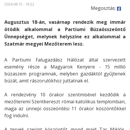
2024.08.15 - 16:22
Megosztás:
Augusztus 18-án, vasárnap rendezik meg immár
ötödik alkalommal a Partiumi Búzaösszeöntő
Ünnepséget, melynek helyszíne ez alkalommal a
Szatmár megyei Mezőterem lesz.
A Partiumi Falugazdász Hálózat által szervezett
esemény része a Magyarok Kenyere - 15 millió
búzaszem programnak, melyben gazdáktól gyűjtenek
búzát, amit rászorulókhoz juttatnak el.
A rendezvény 10 órakor szentmisével kezdődik a
mezőteremi Szentkereszt római katolikus templomban,
maga az ünnepi összeöntési 11 órakor köszöntőkkel
fog indulni.
A tervek szerint köszöntőt mond majd Tar Miklós,