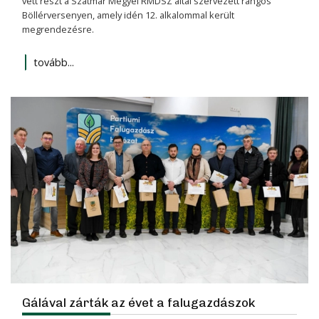
vett részt a Szatmár Megyei RMDSZ által szervezett rangos
Böllérversenyen, amely idén 12. alkalommal került
megrendezésre.
tovább...
Gálával zárták az évet a falugazdászok