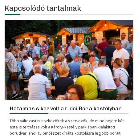
Kapcsolódó tartalmak
Hatalmas siker volt az idei Bor a kastélyban
Több változást is eszközöltek a szervezők, de mind bejött: két
este is teltházas volt a Károlyi-kastély parkjában kialakított
borudvar, ahol 15 pincészet kínálta kóstolásra legjobb borait.