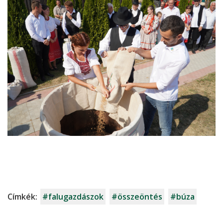
Címkék:
#falugazdászok
#összeöntés
#búza