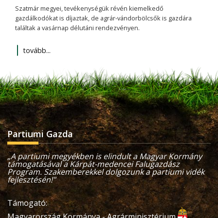
Szatmár megyei, tevékenységük révén kiemelkedő
gazdálkodókat is díjaztak, de agrár-vándorbölcsők is gazdára
találtak a vasárnap délutáni rendezvényen.
tovább...
Partiumi Gazda
„A partiumi megyékben is elindult a Magyar Kormány
támogatásával a Kárpát-medencei Falugazdász
Program. Szakemberekkel dolgozunk a partiumi vidék
fejlesztésén!"
Támogató:
Magyarország Kormánya - Agrárminisztérium