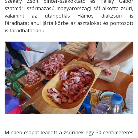
Székely Zsolt pincér-szakoktató és Pallay Gábor
szatmári származású magyarországi séf alkotta zsűri,
valamint az utánpótlás Hámos diákzsűri is
fáradhatatlanul járta körbe az asztalokat és pontozott
is fáradhatatlanul.
Minden csapat leadott a zsűrinek egy 30 centiméteres