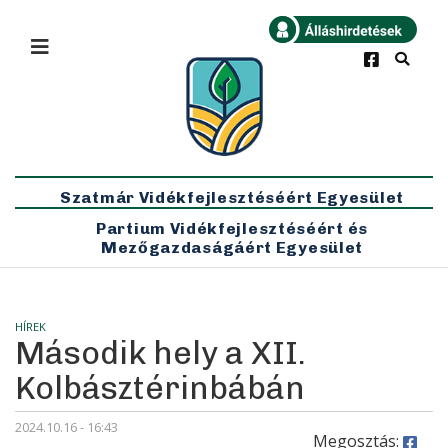
×
Bármikor
Legfrissebb
Szatmár Vidékfejlesztéséért Egyesület
Partium Vidékfejlesztéséért és
Mezőgazdaságáért Egyesület
HÍREK
Második hely a XII.
Kolbásztérinbábán
2024.10.16 - 16:43
Megosztás: