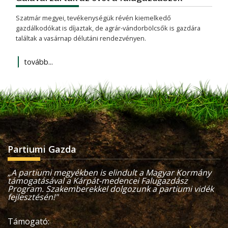
Szatmár megyei, tevékenységük révén kiemelkedő
gazdálkodókat is díjaztak, de agrár-vándorbölcsők is gazdára
találtak a vasárnap délutáni rendezvényen.
tovább...
Partiumi Gazda
„A partiumi megyékben is elindult a Magyar Kormány
támogatásával a Kárpát-medencei Falugazdász
Program. Szakemberekkel dolgozunk a partiumi vidék
fejlesztésén!"
Támogató: