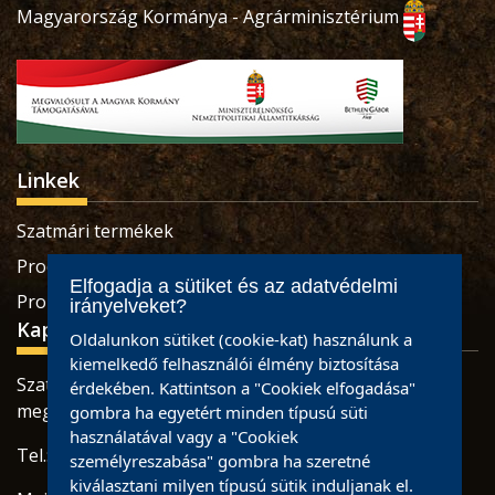
Magyarország Kormánya - Agrárminisztérium
Linkek
Szatmári termékek
Produse sătmărene
Elfogadja a sütiket és az adatvédelmi
Pro Economica Alapítvány
irányelveket?
Kapcsolat
Oldalunkon sütiket (cookie-kat) használunk a
kiemelkedő felhasználói élmény biztosítása
Szatmárnémeti, Retezatului utca, 32 szám, Szatmár
érdekében. Kattintson a "Cookiek elfogadása"
megye
gombra ha egyetért minden típusú süti
használatával vagy a "Cookiek
Tel.: 0784465887 / 0733926673
személyreszabása" gombra ha szeretné
kiválasztani milyen típusú sütik induljanak el.