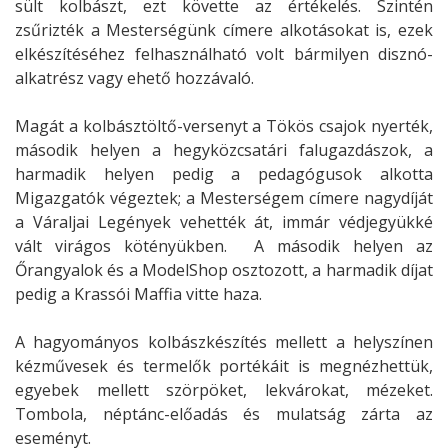
sült kolbászt, ezt követte az értékelés. Szintén
zsűrizték a Mesterségünk címere alkotásokat is, ezek
elkészítéséhez felhasználható volt bármilyen disznó-
alkatrész vagy ehető hozzávaló.
Magát a kolbásztöltő-versenyt a Tökös csajok nyerték,
második helyen a hegyközcsatári falugazdászok, a
harmadik helyen pedig a pedagógusok alkotta
Migazgatók végeztek; a Mesterségem címere nagydíját
a Váraljai Legények vehették át, immár védjegyükké
vált virágos kötényükben. A második helyen az
Őrangyalok és a ModelShop osztozott, a harmadik díjat
pedig a Krassói Maffia vitte haza.
A hagyományos kolbászkészítés mellett a helyszínen
kézművesek és termelők portékáit is megnézhettük,
egyebek mellett szörpöket, lekvárokat, mézeket.
Tombola, néptánc-előadás és mulatság zárta az
eseményt.