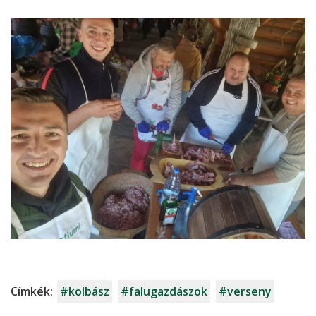
Címkék:
#kolbász
#falugazdászok
#verseny