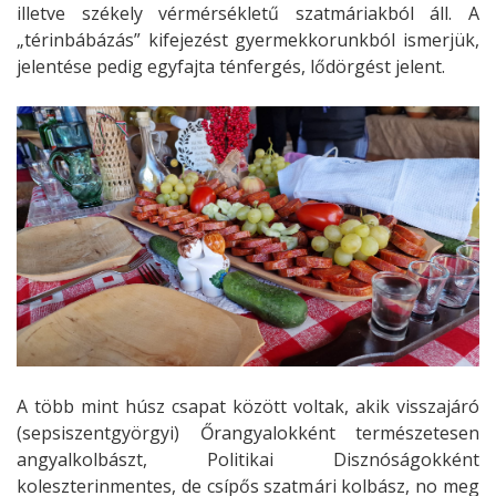
illetve székely vérmérsékletű szatmáriakból áll. A
„térinbábázás” kifejezést gyermekkorunkból ismerjük,
jelentése pedig egyfajta ténfergés, lődörgést jelent.
A több mint húsz csapat között voltak, akik visszajáró
(sepsiszentgyörgyi) Őrangyalokként természetesen
angyalkolbászt, Politikai Disznóságokként
koleszterinmentes, de csípős szatmári kolbász, no meg