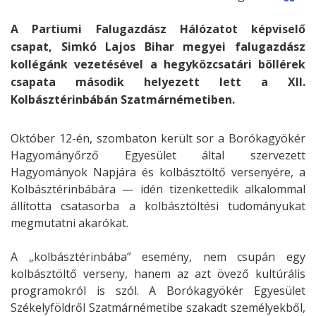
A Partiumi Falugazdász Hálózatot képviselő
csapat, Simkó Lajos Bihar megyei falugazdász
kollégánk vezetésével a hegyközcsatári böllérek
csapata második helyezett lett a XII.
Kolbásztérinbábán Szatmárnémetiben.
Október 12-én, szombaton került sor a Borókagyökér
Hagyományőrző Egyesület által szervezett
Hagyományok Napjára és kolbásztöltő versenyére, a
Kolbásztérinbábára — idén tizenkettedik alkalommal
állította csatasorba a kolbásztöltési tudományukat
megmutatni akarókat.
A „kolbásztérinbába” esemény, nem csupán egy
kolbásztöltő verseny, hanem az azt övező kultúrális
programokról is szól. A Borókagyökér Egyesület
Székelyföldről Szatmárnémetibe szakadt személyekből,