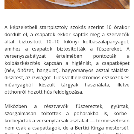
A képzeletbeli startpisztoly szokás szerint 10 órakor
dördült el, a csapatok ekkor kapták meg a szervezők
által biztosított 10–10 kilónyi kolbászalapanyagot,
amihez a csapatok biztosították a fűszereket. A
versenyszabályzat értelmében pontozták a
kolbászkészítés kapcsán a higiéniát, a csapatképet
(név, öltözet, hangulat), hagyományos asztal tálalást-
díszítést, az ízvilágot. Tilos volt elektromos eszközök és
műanyagból készült tárgyak használata, illetve
otthonról hozott hús feldolgozása.
Miközben a résztvevők fűszereztek, gyúrtak,
szorgalmasan töltöttek a poharakba is, körbe–
körbejárták a versenytársak asztalait — természetesen
nem csak a csapattagok, de a Bertici Kinga mesterséf,