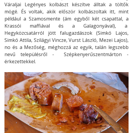
Váraljai Legényes kolbászt készítve álltak a töltők
mögé. És voltak, akik először kolbászoltak itt, mint
például a Szamosmente (ám egyből két csapattal, a
Krassói maffiával és a Galagonyával), a
Hegyközcsatárról jött falugazdászok (Simkó Lajos,
Simkó Attila, Szilágyi Vincze, Vurst László, Mezei Lajos),
no és a Mezőség, méghozzá az egyik, talán legszebb
nevű településről - Szépkenyerűszentmárton -
érkezettekkel.