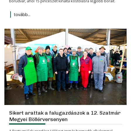
borudvar, ahol 15 pincészet kínálta kóstolásra legjobb borait.
tovább...
Sikert arattak a falugazdászok a 12. Szatmár
Megyei Böllérversenyen