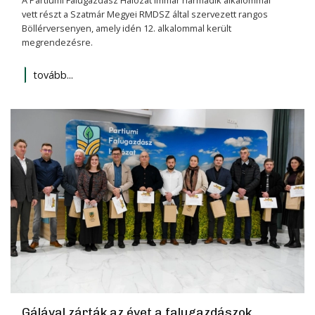
A Partiumi Falugazdász Hálózat immár harmadik alkalommal
vett részt a Szatmár Megyei RMDSZ által szervezett rangos
Böllérversenyen, amely idén 12. alkalommal került
megrendezésre.
tovább...
Gálával zárták az évet a falugazdászok