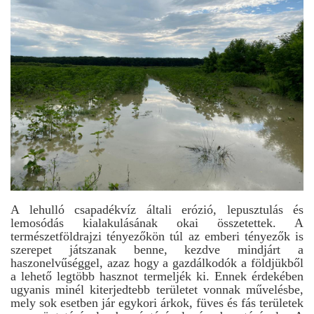
A lehulló csapadékvíz általi erózió, lepusztulás és
lemosódás kialakulásának okai összetettek. A
természetföldrajzi tényezőkön túl az emberi tényezők is
szerepet játszanak benne, kezdve mindjárt a
haszonelvűséggel, azaz hogy a gazdálkodók a földjükből
a lehető legtöbb hasznot termeljék ki. Ennek érdekében
ugyanis minél kiterjedtebb területet vonnak művelésbe,
mely sok esetben jár egykori árkok, füves és fás területek