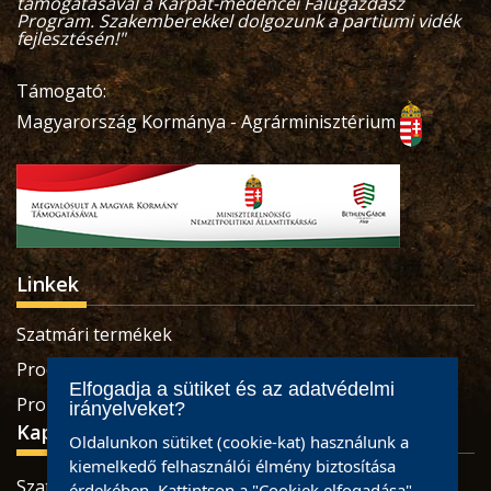
támogatásával a Kárpát-medencei Falugazdász
Program. Szakemberekkel dolgozunk a partiumi vidék
fejlesztésén!"
Támogató:
Magyarország Kormánya - Agrárminisztérium
Linkek
Szatmári termékek
Produse sătmărene
Elfogadja a sütiket és az adatvédelmi
Pro Economica Alapítvány
irányelveket?
Kapcsolat
Oldalunkon sütiket (cookie-kat) használunk a
kiemelkedő felhasználói élmény biztosítása
Szatmárnémeti, Retezatului utca, 32 szám, Szatmár
érdekében. Kattintson a "Cookiek elfogadása"