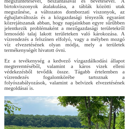
megszüntetésével, beszántásával és bevetésével. A
birtokviszonyok átalakulása, a táblák közötti utak
megszűnése, a változatos domborzati viszonyok, az
éghajlatváltozás és a közgazdasági tényezők egyaránt
közrejátszanak abban, hogy napjainkban egyre sűrűbben
jelentkezik problémaként a mezőgazdasági területekről
lemosódó talaj lakott területeken való károkozása. A
vízrendezés a felszínen elfolyó, vagy a mélyben mozgó
víz elvezetésének olyan módja, mely a területek
termékenységét hivatott óvni.
Ez a tevékenység a kedvező vízgazdálkodási állapot
megteremtéséből, valamint a káros vizek elleni
védekezésből tevődik össze. Tágabb értelemben a
vízrendezés fogalomkörébe tartoznak a
folyószabályozások, valamint a belvizek elvezetésének
megoldásai is.