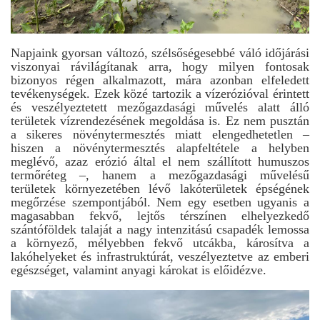
Napjaink gyorsan változó, szélsőségesebbé váló időjárási
viszonyai rávilágítanak arra, hogy milyen fontosak
bizonyos régen alkalmazott, mára azonban elfeledett
tevékenységek. Ezek közé tartozik a vízerózióval érintett
és veszélyeztetett mezőgazdasági művelés alatt álló
területek vízrendezésének megoldása is. Ez nem pusztán
a sikeres növénytermesztés miatt elengedhetetlen –
hiszen a növénytermesztés alapfeltétele a helyben
meglévő, azaz erózió által el nem szállított humuszos
termőréteg –, hanem a mezőgazdasági művelésű
területek környezetében lévő lakóterületek épségének
megőrzése szempontjából. Nem egy esetben ugyanis a
magasabban fekvő, lejtős térszínen elhelyezkedő
szántóföldek talaját a nagy intenzitású csapadék lemossa
a környező, mélyebben fekvő utcákba, károsítva a
lakóhelyeket és infrastruktúrát, veszélyeztetve az emberi
egészséget, valamint anyagi károkat is előidézve.