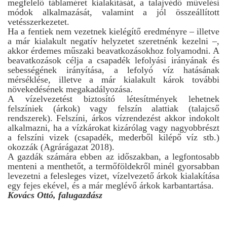
megfelelő táblaméret kialakítását, a talajvédő művelési
módok alkalmazását, valamint a jól összeállított
vetésszerkezetet.
Ha a fentiek nem vezetnek kielégítő eredményre – illetve
a már kialakult negatív helyzetet szeretnénk kezelni –,
akkor érdemes műszaki beavatkozásokhoz folyamodni. A
beavatkozások célja a csapadék lefolyási irányának és
sebességének irányítása, a lefolyó víz hatásának
mérséklése, illetve a már kialakult károk további
növekedésének megakadályozása.
A vízelvezetést biztosító létesítmények lehetnek
felszíniek (árkok) vagy felszín alattiak (talajcső
rendszerek). Felszíni, árkos vízrendezést akkor indokolt
alkalmazni, ha a vízkárokat kizárólag vagy nagyobbrészt
a felszíni vizek (csapadék, mederből kilépő víz stb.)
okozzák (Agrárágazat 2018).
A gazdák számára ebben az időszakban, a legfontosabb
menteni a menthetőt, a termőföldekről minél gyorsabban
levezetni a felesleges vizet, vízelvezető árkok kialakítása
egy fejes ekével, és a már meglévő árkok karbantartása.
Kovács Ottó, falugazdász