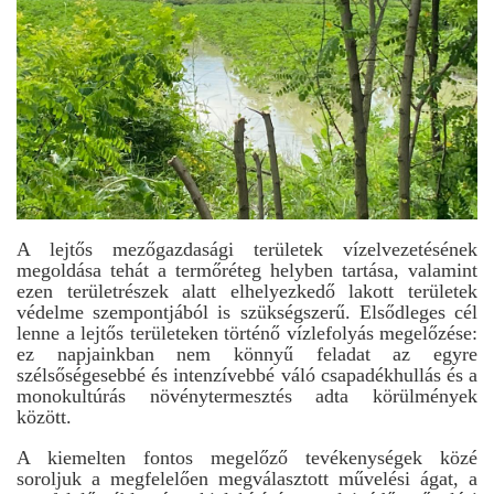
A lejtős mezőgazdasági területek vízelvezetésének
megoldása tehát a termőréteg helyben tartása, valamint
ezen területrészek alatt elhelyezkedő lakott területek
védelme szempontjából is szükségszerű. Elsődleges cél
lenne a lejtős területeken történő vízlefolyás megelőzése:
ez napjainkban nem könnyű feladat az egyre
szélsőségesebbé és intenzívebbé váló csapadékhullás és a
monokultúrás növénytermesztés adta körülmények
között.
A kiemelten fontos megelőző tevékenységek közé
soroljuk a megfelelően megválasztott művelési ágat, a