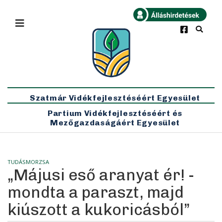
×
Bármikor
Legfrissebb
Szatmár Vidékfejlesztéséért Egyesület
Partium Vidékfejlesztéséért és
Mezőgazdaságáért Egyesület
TUDÁSMORZSA
„Májusi eső aranyat ér! -
mondta a paraszt, majd
kiúszott a kukoricásból”