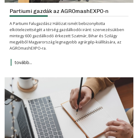
Partiumi gazdák az AGROmashEXPO-n
A Partiumi Falugazdász Hálózat ismét bebizonyította
elkötelezettségét a térség gazdálkodói iránt: szervezésükben
mintegy 600 gazdálkodó érkezett Szatmár, Bihar és Szilágy
megyéből Magyarország legnagyobb agrárgép-kiállítására, az
AGROmashEXPO-ra.
tovább...