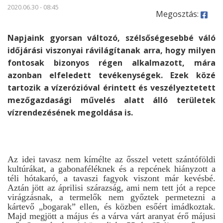
2020.06.30 - 08:45
Megosztás:
Napjaink gyorsan változó, szélsőségesebbé váló
időjárási viszonyai rávilágítanak arra, hogy milyen
fontosak bizonyos régen alkalmazott, mára
azonban elfeledett tevékenységek. Ezek közé
tartozik a vízerózióval érintett és veszélyeztetett
mezőgazdasági művelés alatt álló területek
vízrendezésének megoldása is.
Az idei tavasz nem kímélte az ősszel vetett szántóföldi
kultúrákat, a gabonaféléknek és a repcének hiányzott a
téli hótakaró, a tavaszi fagyok viszont már kevésbé.
Aztán jött az áprilisi szárazság, ami nem tett jót a repce
virágzásnak, a termelők nem győztek permetezni a
kártevő „bogarak” ellen, és közben esőért imádkoztak.
Majd megjött a május és a várva várt aranyat érő májusi