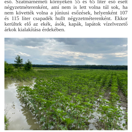
eső. Szatmárnémeti környékén 55 és 65 liter eső esett
négyzetméterenként, ami nem is lett volna túl sok, ha
nem követték volna a júniusi esőzések, helyenként 107
és 115 liter csapadék hullt négyzetméterenként. Ekkor
kerültek elő az ekék, ásók, kapák, lapátok vízelvezető
árkok kialakítása érdekében.