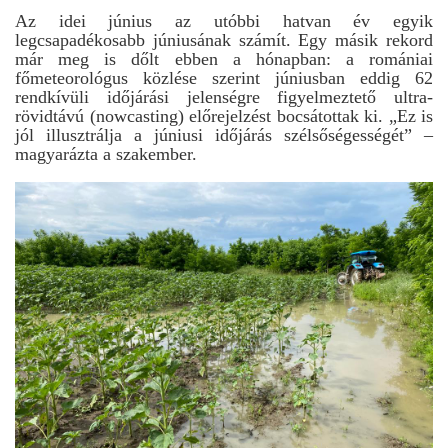
Az idei június az utóbbi hatvan év egyik
legcsapadékosabb júniusának számít. Egy másik rekord
már meg is dőlt ebben a hónapban: a romániai
főmeteorológus közlése szerint júniusban eddig 62
rendkívüli időjárási jelenségre figyelmeztető ultra-
rövidtávú (nowcasting) előrejelzést bocsátottak ki. „Ez is
jól illusztrálja a júniusi időjárás szélsőségességét” –
magyarázta a szakember.