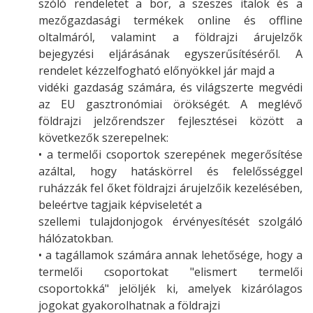
szóló rendeletet a bor, a szeszes italok és a
mezőgazdasági termékek online és offline
oltalmáról, valamint a földrajzi árujelzők
bejegyzési eljárásának egyszerűsítéséről. A
rendelet kézzelfogható előnyökkel jár majd a
vidéki gazdaság számára, és világszerte megvédi
az EU gasztronómiai örökségét. A meglévő
földrajzi jelzőrendszer fejlesztései között a
következők szerepelnek:
• a termelői csoportok szerepének megerősítése
azáltal, hogy hatáskörrel és felelősséggel
ruházzák fel őket földrajzi árujelzőik kezelésében,
beleértve tagjaik képviseletét a
szellemi tulajdonjogok érvényesítését szolgáló
hálózatokban.
• a tagállamok számára annak lehetősége, hogy a
termelői csoportokat "elismert termelői
csoportokká" jelöljék ki, amelyek kizárólagos
jogokat gyakorolhatnak a földrajzi