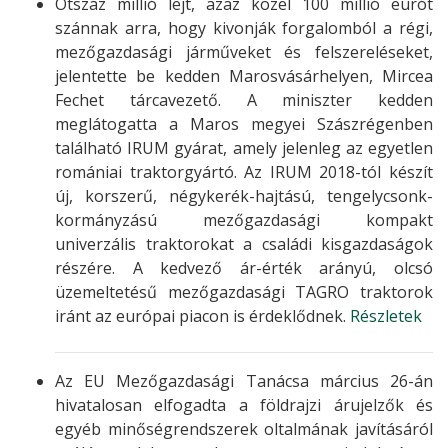
Ötszáz millió lejt, azaz közel 100 millió eurót
szánnak arra, hogy kivonják forgalomból a régi,
mezőgazdasági járműveket és felszereléseket,
jelentette be kedden Marosvásárhelyen, Mircea
Fechet tárcavezető. A miniszter kedden
meglátogatta a Maros megyei Szászrégenben
található IRUM gyárat, amely jelenleg az egyetlen
romániai traktorgyártó. Az IRUM 2018-tól készít
új, korszerű, négykerék-hajtású, tengelycsonk-
kormányzású mezőgazdasági kompakt
univerzális traktorokat a családi kisgazdaságok
részére. A kedvező ár-érték arányú, olcsó
üzemeltetésű mezőgazdasági TAGRO traktorok
iránt az európai piacon is érdeklődnek.
Részletek
Az EU Mezőgazdasági Tanácsa március 26-án
hivatalosan elfogadta a földrajzi árujelzők és
egyéb minőségrendszerek oltalmának javításáról