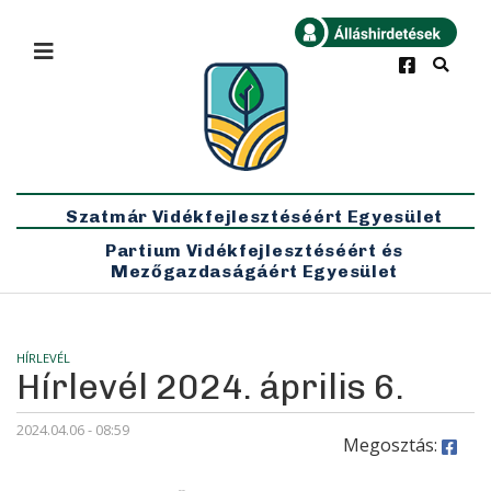
×
Bármikor
Legfrissebb
Szatmár Vidékfejlesztéséért Egyesület
Partium Vidékfejlesztéséért és
Mezőgazdaságáért Egyesület
HÍRLEVÉL
Hírlevél 2024. április 6.
2024.04.06 - 08:59
Megosztás: