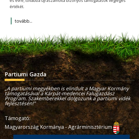
es évre, továbbá újraszámolta bizonyos támogatások végleges
értékét.
tovább...
Partiumi Gazda
„A partiumi megyékben is elindult a Magyar Kormány
támogatásával a Kárpát-medencei Falugazdász
Program. Szakemberekkel dolgozunk a partiumi vidék
fejlesztésén!"
Támogató:
Magyarország Kormánya - Agrárminisztérium