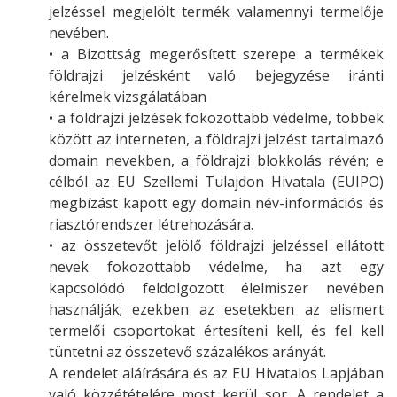
jelzéssel megjelölt termék valamennyi termelője
nevében.
• a Bizottság megerősített szerepe a termékek
földrajzi jelzésként való bejegyzése iránti
kérelmek vizsgálatában
• a földrajzi jelzések fokozottabb védelme, többek
között az interneten, a földrajzi jelzést tartalmazó
domain nevekben, a földrajzi blokkolás révén; e
célból az EU Szellemi Tulajdon Hivatala (EUIPO)
megbízást kapott egy domain név-információs és
riasztórendszer létrehozására.
• az összetevőt jelölő földrajzi jelzéssel ellátott
nevek fokozottabb védelme, ha azt egy
kapcsolódó feldolgozott élelmiszer nevében
használják; ezekben az esetekben az elismert
termelői csoportokat értesíteni kell, és fel kell
tüntetni az összetevő százalékos arányát.
A rendelet aláírására és az EU Hivatalos Lapjában
való közzétételére most kerül sor. A rendelet a