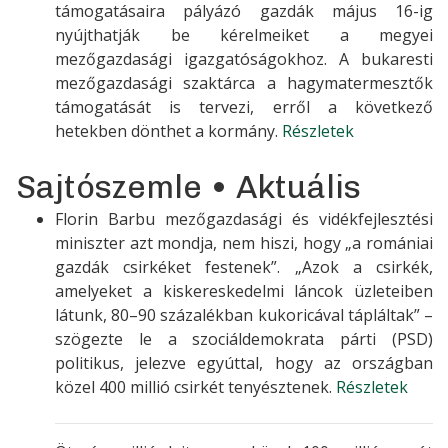
támogatásaira pályázó gazdák május 16-ig
nyújthatják be kérelmeiket a megyei
mezőgazdasági igazgatóságokhoz. A bukaresti
mezőgazdasági szaktárca a hagymatermesztők
támogatását is tervezi, erről a következő
hetekben dönthet a kormány.
Részletek
Sajtószemle • Aktuális
Florin Barbu mezőgazdasági és vidékfejlesztési
miniszter azt mondja, nem hiszi, hogy „a romániai
gazdák csirkéket festenek”. „Azok a csirkék,
amelyeket a kiskereskedelmi láncok üzleteiben
látunk, 80–90 százalékban kukoricával tápláltak” –
szögezte le a szociáldemokrata párti (PSD)
politikus, jelezve egyúttal, hogy az országban
közel 400 millió csirkét tenyésztenek.
Részletek