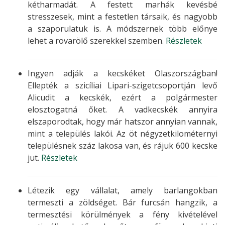
kétharmadát. A festett marhák kevésbé
stresszesek, mint a festetlen társaik, és nagyobb
a szaporulatuk is. A módszernek több előnye
lehet a rovarölő szerekkel szemben.
Részletek
Ingyen adják a kecskéket Olaszországban!
Ellepték a szicíliai Lipari-szigetcsoportján levő
Alicudit a kecskék, ezért a polgármester
elosztogatná őket. A vadkecskék annyira
elszaporodtak, hogy már hatszor annyian vannak,
mint a település lakói. Az öt négyzetkilométernyi
településnek száz lakosa van, és rájuk 600 kecske
jut.
Részletek
Létezik egy vállalat, amely barlangokban
termeszti a zöldséget. Bár furcsán hangzik, a
termesztési körülmények a fény kivételével