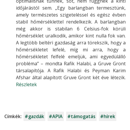
optimálisnak tűnnek, sőt, nem függnek a kinti
időjárástól sem. „Egy barlangban termesztünk,
amely természetes szigeteléssel és egész évben
stabil hőmérséklettel rendelkezik. A barlangban
még akkor is stabilan 6 Celsius-fok körüli
hőmérséklet uralkodik, amikor kint nulla fok van.
A legtöbb beltéri gazdaság arra törekszik, hogy a
hőmérsékletet lefelé, míg mi arra, hogy a
hőmérsékletet felfelé emeljük, ami egyedülálló
probléma” – mondta Rafik Halabi, a Gruve Gront
társalapítója. A Rafik Halabi és Peyman Karim
Afshar által alapított Gruve Gront két éve létezik.
Részletek
Címkék:
#gazdák
#APIA
#támogatás
#hírek