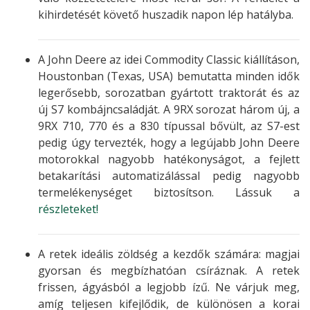
kihirdetését követő huszadik napon lép hatályba.
A John Deere az idei Commodity Classic kiállításon,
Houstonban (Texas, USA) bemutatta minden idők
legerősebb, sorozatban gyártott traktorát és az
új S7 kombájncsaládját. A 9RX sorozat három új, a
9RX 710, 770 és a 830 típussal bővült, az S7-est
pedig úgy tervezték, hogy a legújabb John Deere
motorokkal nagyobb hatékonyságot, a fejlett
betakarítási automatizálással pedig nagyobb
termelékenységet biztosítson. Lássuk a
részleteket!
A retek ideális zöldség a kezdők számára: magjai
gyorsan és megbízhatóan csíráznak. A retek
frissen, ágyásból a legjobb ízű. Ne várjuk meg,
amíg teljesen kifejlődik, de különösen a korai