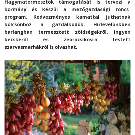
Hagymatermesztők támogatását is tervezi a
kormány és készül a mezőgazdasági roncs-
program. Kedvezményes kamattal juthatnak
kölcsönhöz a gazdálkodók. Hírlevelünkben
barlangban termesztett zöldségekről, ingyen
kecskéről és zebracsíkosra festett
szarvasmarhákról is olvashat.