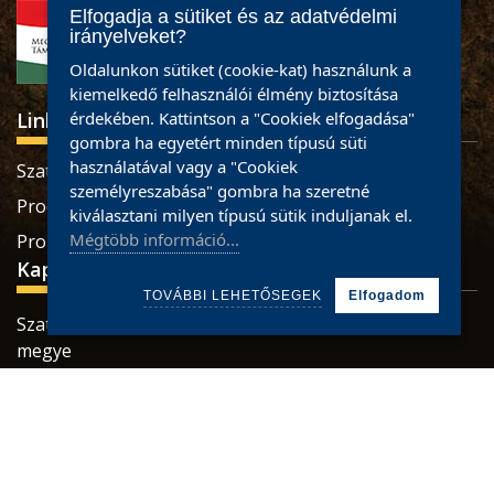
Elfogadja a sütiket és az adatvédelmi
irányelveket?
Oldalunkon sütiket (cookie-kat) használunk a
kiemelkedő felhasználói élmény biztosítása
Linkek
érdekében. Kattintson a "Cookiek elfogadása"
gombra ha egyetért minden típusú süti
használatával vagy a "Cookiek
Szatmári termékek
személyreszabása" gombra ha szeretné
Produse sătmărene
kiválasztani milyen típusú sütik induljanak el.
Mégtöbb információ...
Pro Economica Alapítvány
Kapcsolat
TOVÁBBI LEHETŐSEGEK
Elfogadom
Szatmárnémeti, Retezatului utca, 32 szám, Szatmár
megye
Tel.: 0784465887 / 0733926673
Mail:
office@partiumigazda.ro
© 2021 partiumigazda.ro