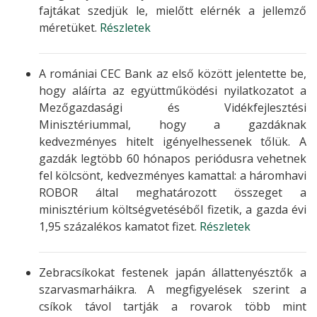
fajtákat szedjük le, mielőtt elérnék a jellemző
méretüket.
Részletek
A romániai CEC Bank az első között jelentette be,
hogy aláírta az együttműködési nyilatkozatot a
Mezőgazdasági és Vidékfejlesztési
Minisztériummal, hogy a gazdáknak
kedvezményes hitelt igényelhessenek tőlük. A
gazdák legtöbb 60 hónapos periódusra vehetnek
fel kölcsönt, kedvezményes kamattal: a háromhavi
ROBOR által meghatározott összeget a
minisztérium költségvetéséből fizetik, a gazda évi
1,95 százalékos kamatot fizet.
Részletek
Zebracsíkokat festenek japán állattenyésztők a
szarvasmarháikra. A megfigyelések szerint a
csíkok távol tartják a rovarok több mint