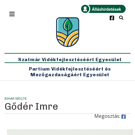
×
Bármikor
Legfrissebb
Szatmár Vidékfejlesztéséért Egyesület
Partium Vidékfejlesztéséért és
Mezőgazdaságáért Egyesület
BIHAR MEGYE
Gődér Imre
Megosztás: