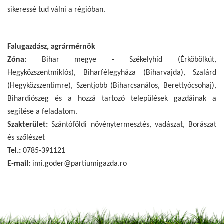
sikeressé tud válni a régióban.
Falugazdász, agrármérnök
Zóna:
Bihar megye - Székelyhíd (Érköbölkút,
Hegyközszentmiklós), Biharfélegyháza (Biharvajda), Szalárd
(Hegyközszentimre), Szentjobb (Biharcsanálos, Berettyócsohaj),
Bihardiószeg és a hozzá tartozó települések gazdáinak a
segítése a feladatom.
Szakterület:
Szántóföldi növénytermesztés, vadászat, Borászat
és szőlészet
Tel.:
0785-391121
E-mail:
imi.goder@partiumigazda.ro