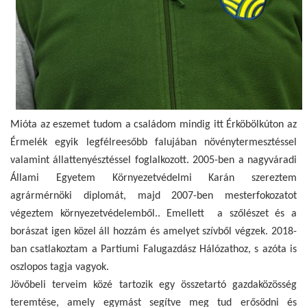
Mióta az eszemet tudom a családom mindig itt Érköbölkúton az
Érmelék egyik legfélreesőbb falujában növénytermesztéssel
valamint állattenyésztéssel foglalkozott. 2005-ben a nagyváradi
Állami Egyetem Környezetvédelmi Karán szereztem
agrármérnöki diplomát, majd 2007-ben mesterfokozatot
végeztem környezetvédelemből.. Emellett a szőlészet és a
borászat igen közel áll hozzám és amelyet szívből végzek. 2018-
ban csatlakoztam a Partiumi Falugazdász Hálózathoz, s azóta is
oszlopos tagja vagyok.
Jövőbeli terveim közé tartozik egy összetartó gazdaközösség
teremtése, amely egymást segítve meg tud erősödni és