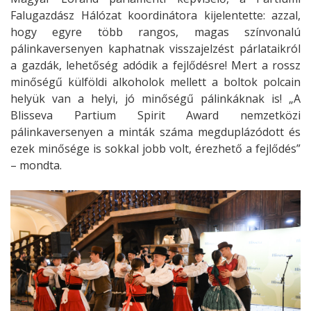
Falugazdász Hálózat koordinátora kijelentette: azzal,
hogy egyre több rangos, magas színvonalú
pálinkaversenyen kaphatnak visszajelzést párlataikról
a gazdák, lehetőség adódik a fejlődésre! Mert a rossz
minőségű külföldi alkoholok mellett a boltok polcain
helyük van a helyi, jó minőségű pálinkáknak is! „A
Blisseva Partium Spirit Award nemzetközi
pálinkaversenyen a minták száma megduplázódott és
ezek minősége is sokkal jobb volt, érezhető a fejlődés”
– mondta.