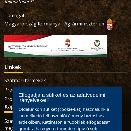
fejlesztésén!"
Támogató:
Magyarország Kormánya - Agrárminisztérium
Linkek
Szatmári termékek
Produse sătmărene
Elfogadja a sütiket és az adatvédelmi
Pro Economica Alapítvány
irányelveket?
Kapcsolat
Oldalunkon sütiket (cookie-kat) használunk a
kiemelkedő felhasználói élmény biztosítása
Szatmárnémeti, Retezatului utca, 32 szám, Szatmár
érdekében. Kattintson a "Cookiek elfogadása"
megye
gombra ha egyetért minden típusú süti