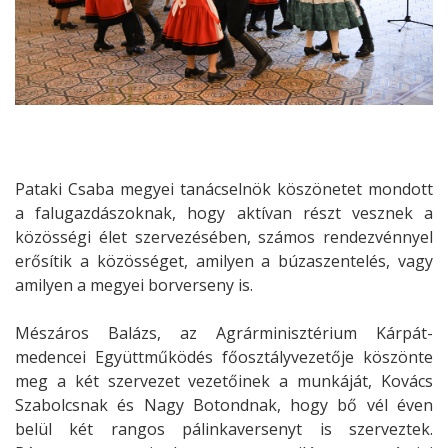
Pataki Csaba megyei tanácselnök köszönetet mondott
a falugazdászoknak, hogy aktívan részt vesznek a
közösségi élet szervezésében, számos rendezvénnyel
erősítik a közösséget, amilyen a búzaszentelés, vagy
amilyen a megyei borverseny is.
Mészáros Balázs, az Agrárminisztérium Kárpát-
medencei Együttműködés főosztályvezetője köszönte
meg a két szervezet vezetőinek a munkáját, Kovács
Szabolcsnak és Nagy Botondnak, hogy bő vél éven
belül két rangos pálinkaversenyt is szerveztek.