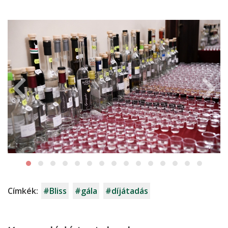
Címkék:
#Bliss
#gála
#díjátadás