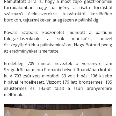
Rámutatott arra is, hogy a most zajló gasztronómiai
forradalomban nagy az igény a tiszta forrásból
származó élelmiszerekre: lekvároktól kezdődően
borokon, tejtermékeken át egészen a pálinkákig.
Kovács Szabolcs köszönetet mondott a partiumi
falugazdászoknak a sok munkáért, amivel
összegyűjtötték a pálinkamintákat, Nagy Botond pedig
az eredményeket ismertette.
Eredetileg 709 mintát neveztek a versenyre, ám
Szegedről hat minta Románia helyett Ruandában kötött
ki. A 703 zsűrizett mintából 53 volt hibás, 136 kisebb
hibával rendelkezett. Viszont 176 lett bronzérmes, 195
ezüstérmes és 143-at talált a zsűri aranyéremre
méltónak.