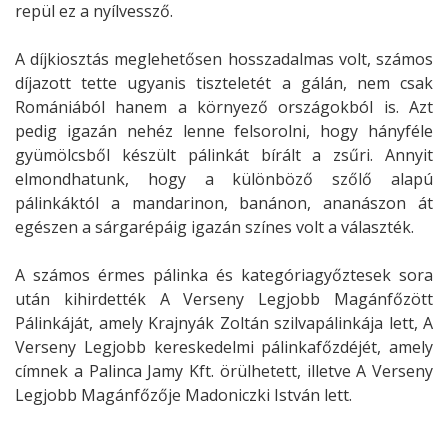
repül ez a nyílvessző.
A díjkiosztás meglehetősen hosszadalmas volt, számos
díjazott tette ugyanis tiszteletét a gálán, nem csak
Romániából hanem a környező országokból is. Azt
pedig igazán nehéz lenne felsorolni, hogy hányféle
gyümölcsből készült pálinkát bírált a zsűri. Annyit
elmondhatunk, hogy a különböző szőlő alapú
pálinkáktól a mandarinon, banánon, ananászon át
egészen a sárgarépáig igazán színes volt a választék.
A számos érmes pálinka és kategóriagyőztesek sora
után kihirdették A Verseny Legjobb Magánfőzött
Pálinkáját, amely Krajnyák Zoltán szilvapálinkája lett, A
Verseny Legjobb kereskedelmi pálinkafőzdéjét, amely
címnek a Palinca Jamy Kft. örülhetett, illetve A Verseny
Legjobb Magánfőzője Madoniczki István lett.