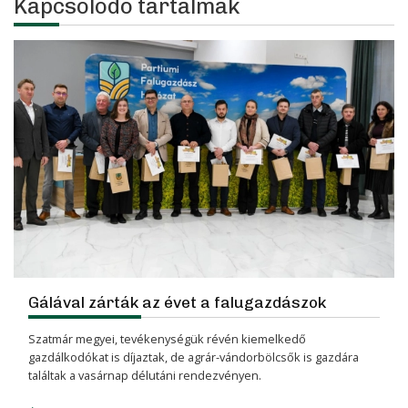
Kapcsolódó tartalmak
Gálával zárták az évet a falugazdászok
Szatmár megyei, tevékenységük révén kiemelkedő
gazdálkodókat is díjaztak, de agrár-vándorbölcsők is gazdára
találtak a vasárnap délutáni rendezvényen.