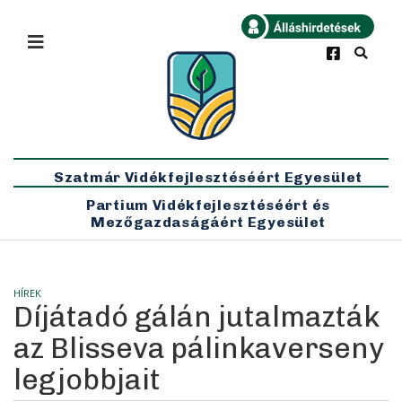
×
Bármikor
Legfrissebb
Szatmár Vidékfejlesztéséért Egyesület
Partium Vidékfejlesztéséért és
Mezőgazdaságáért Egyesület
HÍREK
Díjátadó gálán jutalmazták
az Blisseva pálinkaverseny
legjobbjait