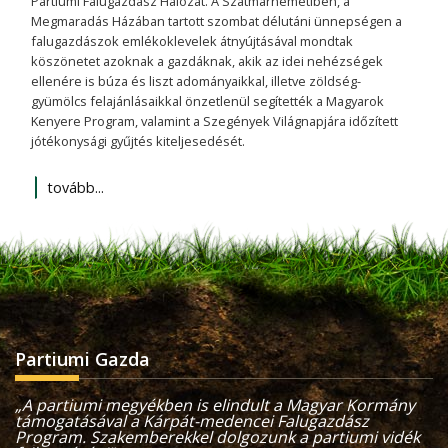
Partiumi Falugazdász Hálózat. A Szatmárnémetiben, a
Megmaradás Házában tartott szombat délutáni ünnepségen a
falugazdászok emlékoklevelek átnyújtásával mondtak
köszönetet azoknak a gazdáknak, akik az idei nehézségek
ellenére is búza és liszt adományaikkal, illetve zöldség-
gyümölcs felajánlásaikkal önzetlenül segítették a Magyarok
Kenyere Program, valamint a Szegények Világnapjára időzített
jótékonysági gyűjtés kiteljesedését.
tovább...
Partiumi Gazda
„A partiumi megyékben is elindult a Magyar Kormány
támogatásával a Kárpát-medencei Falugazdász
Program. Szakemberekkel dolgozunk a partiumi vidék