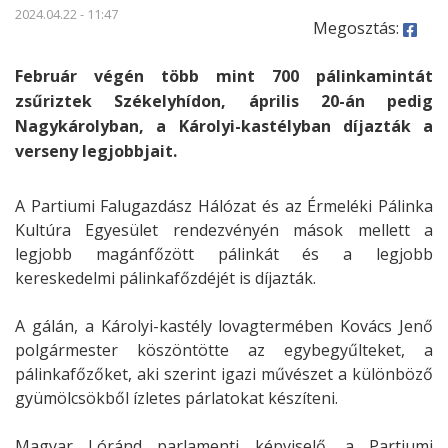
2024.04.22 - 11:47
Megosztás:
Február végén több mint 700 pálinkamintát
zsűriztek Székelyhídon, április 20-án pedig
Nagykárolyban, a Károlyi-kastélyban díjazták a
verseny legjobbjait.
A Partiumi Falugazdász Hálózat és az Érmeléki Pálinka
Kultúra Egyesület rendezvényén mások mellett a
legjobb magánfőzött pálinkát és a legjobb
kereskedelmi pálinkafőzdéjét is díjazták.
A gálán, a Károlyi-kastély lovagtermében Kovács Jenő
polgármester köszöntötte az egybegyűlteket, a
pálinkafőzőket, aki szerint igazi művészet a különböző
gyümölcsökből ízletes párlatokat készíteni.
Magyar Lóránd parlamenti képviselő, a Partiumi