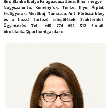
Bíró Blanka Ibolya Falugazdász Zóna: Bihar megye -
Nagyszalonta, Keményfok, Tenke, Illye, Árpád,
Erdőgyarak, Mezőbaj, Tamásda, Ant, Kőröstárkány
és a hozzá tartozó települések. Szakterület:
Ügyintézés Tel.: +40 774 692 318 E-mail:
biro.blanka@partiumigazda.ro