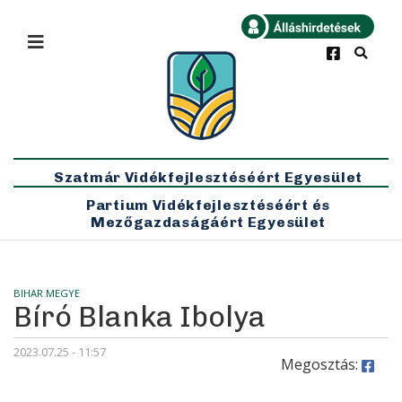
×
Bármikor
Legfrissebb
Szatmár Vidékfejlesztéséért Egyesület
Partium Vidékfejlesztéséért és
Mezőgazdaságáért Egyesület
BIHAR MEGYE
Bíró Blanka Ibolya
2023.07.25 - 11:57
Megosztás: