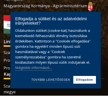
Magyarország Kormánya - Agrárminisztérium
Elfogadja a sütiket és az adatvédelmi
irányelveket?
Oldalunkon sütiket (cookie-kat) használunk a
kiemelkedő felhasználói élmény biztosítása
Linkek
érdekében. Kattintson a "Cookiek elfogadása"
gombra ha egyetért minden típusú süti
használatával vagy a "Cookiek
Szatmári termékek
személyreszabása" gombra ha szeretné
Produse sătmărene
kiválasztani milyen típusú sütik induljanak el.
Mégtöbb információ...
Pro Economica Alapítvány
Kapcsolat
TOVÁBBI LEHETŐSEGEK
Elfogadom
Szatmárnémeti, Retezatului utca, 32 szám, Szatmár
megye
Tel.: 0784465887 / 0733926673